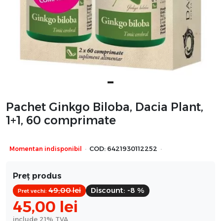
Pachet Ginkgo Biloba, Dacia Plant,
1+1, 60 comprimate
·
·
Momentan indisponibil
COD:
6421930112252
Preț produs
49,00
lei
Discount:
-8 %
Pret vechi:
45,00
lei
include 21% TVA