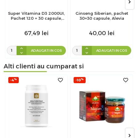
Super Vitamina D3 2000UI,
Ginseng Siberian, pachet
Pachet 120 + 30 capsule,
30+30 capsule, Alevia
Zenyth
67,49
lei
40,00
lei
ADAUGATI IN COS
ADAUGATI IN COS
Alti clienti au cumparat si
%
%
-4
-10