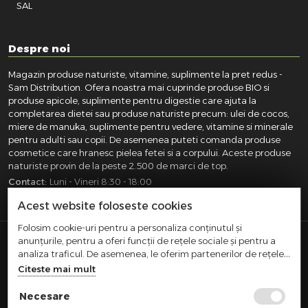
SAL
Despre noi
Magazin produse naturiste, vitamine, suplimente la pret redus -
Sam Distribution. Ofera noastra mai cuprinde produse BIO si
produse apicole, suplimente pentru digestie care ajuta la
completarea dietei sau produse naturiste precum: ulei de cocos,
miere de manuka, suplimente pentru vedere, vitamine si minerale
pentru adulti sau copii. De asemenea puteti comanda produse
cosmetice care hranesc pielea fetei si a corpului. Aceste produse
naturiste provin de la peste 2.500 de marci de top.
Contact:
Luni - Vineri 8:30 - 18:00
031.418.0100
|
0721.281.755
|
0764.300.469
Acest website foloseste cookies
Folosim cookie-uri pentru a personaliza conținutul și
anunțurile, pentru a oferi funcții de rețele sociale și pentru a
SAM DISTRIBUTION S.R.L.
- Registrul Comertului:
analiza traficul. De asemenea, le oferim partenerilor de rețele
J40/10004/2002, Cod fiscal: RO14935035, Adresa: Str.
sociale, de publicitate și de analize informații cu privire la
Citeste mai mult
Dimieni, nr. 7, Bucuresti, sector 5.
modul în care folosiți site-ul nostru. Aceștia le pot combina cu
Comert cu amanuntul efectuat in afara magazinelor,
alte informații oferite de dvs. sau culese în urma folosirii
Necesare
standurilor, chioscurilor si pietelor
serviciilor lor.