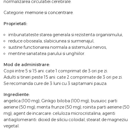
normalizarea circulatiei cerebrale.
Categorie:
memorie si concentrare
.
Proprietati:
imbunatateste starea generala si rezistenta organismului,
reduce oboseala, slabiciunea si surmenajul,
sustine functionarea normala a sistemului nervos,
mentine sanatatea parului si unghiilor.
Mod de administrare:
Copii intre 5 si 15 ani: cate 1 comprimat de 3 ori pe zi.
Adulti si tineri peste 15 ani: cate 2 comprimate de 3 ori pe zi.
Se recomanda cure de 3 luni cu 3 saptamani pauza.
Ingrediente:
angelica (100 mg); Ginkgo biloba (100 mg); busuioc parti
aeriene (50 mg); menta frunze (50 mg); roinita parti aeriene (50
mg); agent de incarcare: celuloza microcristalina; agenti
antiaglomeranti: dioxid de siliciu coloidal, stearat de magneziu
vegetal.