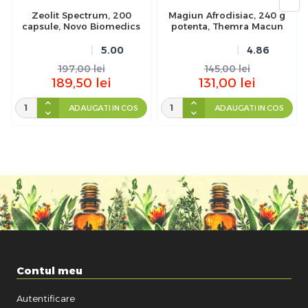
Zeolit Spectrum, 200
Magiun Afrodisiac, 240 g
capsule, Novo Biomedics
potenta, Themra Macun
5.00
4.86
197,00
lei
145,00
lei
189,50
lei
131,00
lei
ADAUGATI IN COS
ADAUGATI IN COS
Contul meu
Autentificare