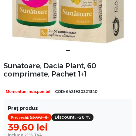
Sunatoare, Dacia Plant, 60
comprimate, Pachet 1+1
·
·
Momentan indisponibil
COD:
6421930321340
Preț produs
53,60
lei
Discount:
-26 %
Pret vechi:
39,60
lei
include 21% TVA