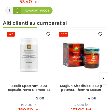
53,40
lei
ADAUGATI IN COS
Alti clienti au cumparat si
%
%
-4
-10
Zeolit Spectrum, 200
Magiun Afrodisiac, 240 g
capsule, Novo Biomedics
potenta, Themra Macun
5.00
4.86
197,00
lei
145,00
lei
189,50
lei
131,00
lei