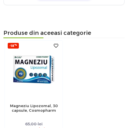
Produse din aceeasi categorie
%
-18
Magneziu Lipozomal, 30
capsule, Cosmopharm
65,00
lei