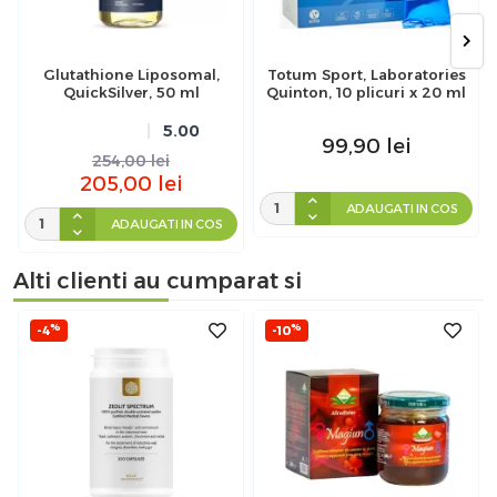
Glutathione Liposomal,
Totum Sport, Laboratories
QuickSilver, 50 ml
Quinton, 10 plicuri x 20 ml
5.00
99,90
lei
254,00
lei
205,00
lei
ADAUGATI IN COS
ADAUGATI IN COS
Alti clienti au cumparat si
%
%
-4
-10