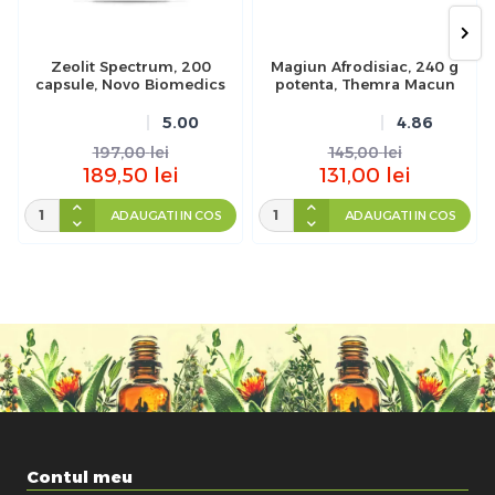
Zeolit Spectrum, 200
Magiun Afrodisiac, 240 g
capsule, Novo Biomedics
potenta, Themra Macun
5.00
4.86
197,00
lei
145,00
lei
189,50
lei
131,00
lei
ADAUGATI IN COS
ADAUGATI IN COS
Contul meu