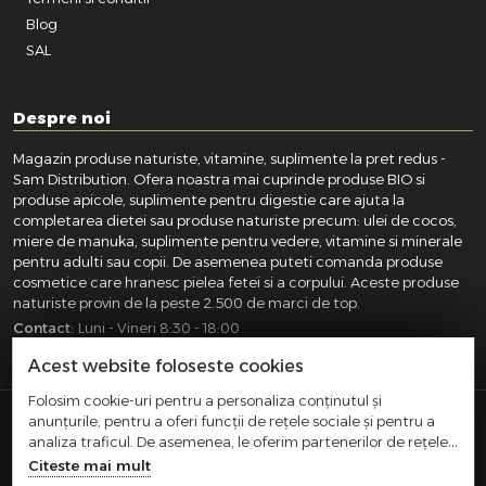
Blog
SAL
Despre noi
Magazin produse naturiste, vitamine, suplimente la pret redus -
Sam Distribution. Ofera noastra mai cuprinde produse BIO si
produse apicole, suplimente pentru digestie care ajuta la
completarea dietei sau produse naturiste precum: ulei de cocos,
miere de manuka, suplimente pentru vedere, vitamine si minerale
pentru adulti sau copii. De asemenea puteti comanda produse
cosmetice care hranesc pielea fetei si a corpului. Aceste produse
naturiste provin de la peste 2.500 de marci de top.
Contact:
Luni - Vineri 8:30 - 18:00
031.418.0100
|
0721.281.755
|
0764.300.469
Acest website foloseste cookies
Folosim cookie-uri pentru a personaliza conținutul și
anunțurile, pentru a oferi funcții de rețele sociale și pentru a
SAM DISTRIBUTION S.R.L.
- Registrul Comertului:
analiza traficul. De asemenea, le oferim partenerilor de rețele
J40/10004/2002, Cod fiscal: RO14935035, Adresa: Str.
sociale, de publicitate și de analize informații cu privire la
Citeste mai mult
Dimieni, nr. 7, Bucuresti, sector 5.
modul în care folosiți site-ul nostru. Aceștia le pot combina cu