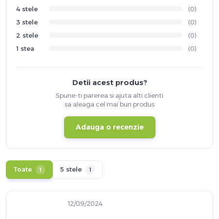
4 stele
(0)
3 stele
(0)
2 stele
(0)
1 stea
(0)
Detii acest produs?
Spune-ti parerea si ajuta alti clienti
sa aleaga cel mai bun produs
Adauga o recenzie
Toate
5 stele
1
1
12/09/2024