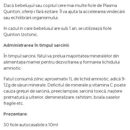
Dacă bebelușul sau copilul cere mai multe fiole de Plasma
Quinton, oferiți-i fără ezitare. Îl va ajuta la accelerarea vindecării
sau echilibrării organismului.
In cazul in care bebelusul are sub 1 an, se utilizează fiole
Quinton Izotonic.
Administrarea în timpul sarcinii:
În timpul sarcinii, fătul va prelua majoritatea mineralelor din
alimentația mamei pentru dezvoltarea și formarea lichidului
amniotic.
Fatul consumă zilnic aproximativ 1L de lichid amniotic, adică 9-
12g de săruri minerale. Deficitul de minerale și vitamina C poate
cauza grețuri de sarcină, preeclampsie, sarcină toxică, naștere
prematură și ulterior, demineralizare, rahitism, boala oaselor
fragile etc.
Prezentare:
30 fiole autocasabile x 10ml