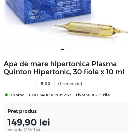
Apa de mare hipertonica Plasma
Quinton Hipertonic, 30 fiole x 10 ml
5.00
(1 recenzie)
·
·
In stoc
COD:
3401565989262
Livrare in 2-5 zile
Preț produs
149,90
lei
include 21% TVA