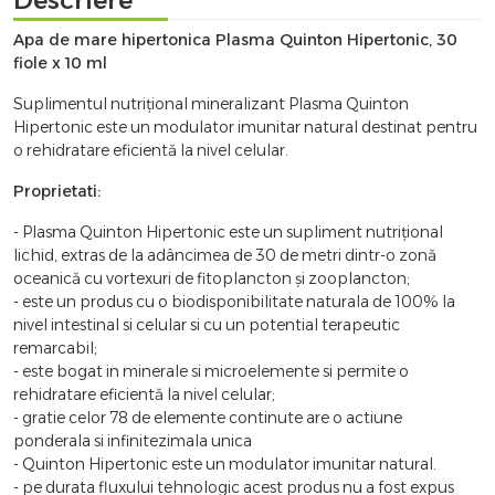
Apa de mare hipertonica Plasma Quinton Hipertonic, 30
fiole x 10 ml
Suplimentul nutrițional mineralizant Plasma Quinton
Hipertonic este un modulator imunitar natural destinat pentru
o rehidratare eficientă la nivel celular.
Proprietati:
- Plasma Quinton Hipertonic este un supliment nutrițional
lichid, extras de la adâncimea de 30 de metri dintr-o zonă
oceanică cu vortexuri de fitoplancton și zooplancton;
- este un produs cu o biodisponibilitate naturala de 100% la
nivel intestinal si celular si cu un potential terapeutic
remarcabil;
- este bogat in minerale si microelemente si permite o
rehidratare eficientă la nivel celular;
- gratie celor 78 de elemente continute are o actiune
ponderala si infinitezimala unica
- Quinton Hipertonic este un modulator imunitar natural.
- pe durata fluxului tehnologic acest produs nu a fost expus