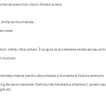
tex de plancton, micro-filtrata la rece.
r, limfa) se recomanda:
 de mese.
oferiți-i fără ezitare. Îl va ajuta la accelerarea vindecării sau echi
on Izotonic.
alimentația mamei pentru dezvoltarea și formarea lichidului amniotic.
2g de săruri minerale. Deficitul de minerale și vitamina C poate cauz
ile etc.