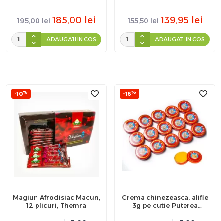
capsule
capsule
185,00
lei
139,95
lei
195,00
lei
155,50
lei
ADAUGATI IN COS
ADAUGATI IN COS
%
%
-10
-16
Magiun Afrodisiac Macun,
Crema chinezeasca, alifie
12 plicuri, Themra
3g pe cutie Puterea
Tigrului