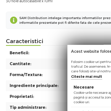
30 fiole autocasabile x 10ml
SAM Distribution intelege importanta informatiilor preze
informatiile prezentate pot fi diferite fata de cele prez
Caracteristici
Acest website folos
Beneficii:
Folosim cookie-uri pentru 
Cantitate:
traficul. De asemenea, le o
care folosiți site-ul nostr
Forma/Textura:
Citeste mai mult
Ingrediente principale:
Necesare
Cookie-urile necesare aju
Proprietati:
pagină şi accesul la zon
cookie-uri.
Tip administrare: