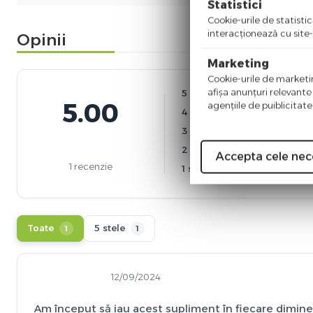
Statistici
Cookie-urile de statistic
interacţionează cu site-
Opinii
Marketing
Cookie-urile de marketing
afişa anunţuri relevante
5 stele
5.00
agenţiile de puiblicitate
4 stele
3 stele
2 stele
Accepta cele nec
1 recenzie
1 stea
Toate
5 stele
1
1
12/09/2024
Am început să iau acest supliment în fiecare dimine