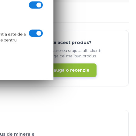
enţia este de a
ase pentru
Detii acest produs?
Spune-ti parerea si ajuta alti clienti
sa aleaga cel mai bun produs
Adauga o recenzie
lus de minerale