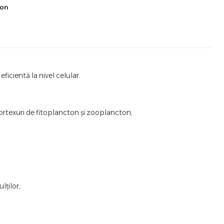
ton
icientă la nivel celular.
ortexuri de fitoplancton și zooplancton;
lților;