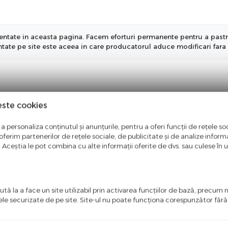
ntate in aceasta pagina. Facem eforturi permanente pentru a pastra i
entate pe site este aceea in care producatorul aduce modificari fara 
este cookies
a personaliza conținutul și anunțurile, pentru a oferi funcții de rețele soc
ferim partenerilor de rețele sociale, de publicitate și de analize informaț
u. Aceștia le pot combina cu alte informații oferite de dvs. sau culese în urm
tă la a face un site utilizabil prin activarea funcţiilor de bază, precum 
ele securizate de pe site. Site-ul nu poate funcţiona corespunzător făr