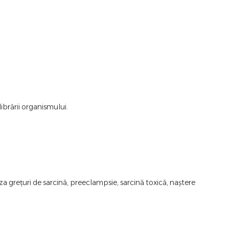
librării organismului.
a grețuri de sarcină, preeclampsie, sarcină toxică, naștere