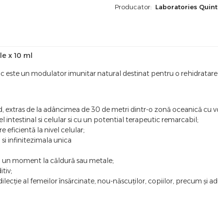
Producator:
Laboratories Quin
le x 10 ml
este un modulator imunitar natural destinat pentru o rehidratare ef
d, extras de la adâncimea de 30 de metri dintr-o zonă oceanică cu v
 intestinal si celular si cu un potential terapeutic remarcabil;
 eficientă la nivel celular;
si infinitezimala unica
ci un moment la căldură sau metale;
itiv;
lecție al femeilor însărcinate, nou-născuților, copiilor, precum și adu