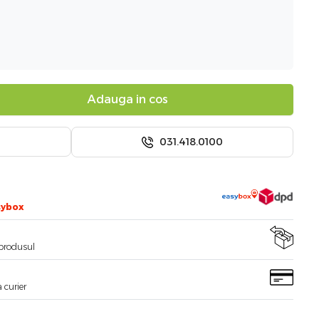
Adauga in cos
031.418.0100
sybox
i produsul
 curier