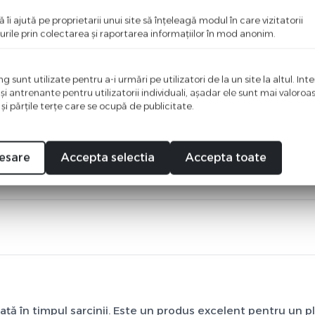
ă îi ajută pe proprietarii unui site să înţeleagă modul în care vizitatorii
urile prin colectarea şi raportarea informaţiilor în mod anonim.
 sunt utilizate pentru a-i urmări pe utilizatori de la un site la altul. Int
 şi antrenante pentru utilizatorii individuali, aşadar ele sunt mai valoro
(1)
 şi părţile terţe care se ocupă de publicitate.
(0)
(0)
(0)
esare
Accepta selectia
Accepta toate
(0)
ață în timpul sarcinii. Este un produs excelent pentru un p