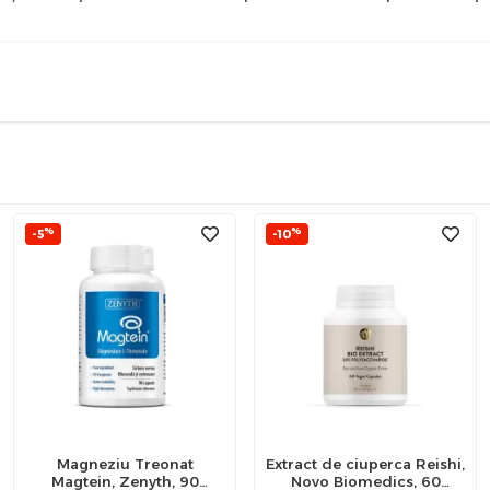
%
%
-5
-10
Magneziu Treonat
Extract de ciuperca Reishi,
Magtein, Zenyth, 90
Novo Biomedics, 60