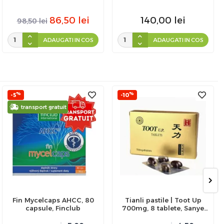
30 fiole x 10 ml
86,50
lei
140,00
lei
98,50
lei
ADAUGATI IN COS
ADAUGATI IN COS
%
%
-5
-10
transport gratuit
Fin Mycelcaps AHCC, 80
Tianli pastile | Toot Up
capsule, Finclub
700mg, 8 tablete, Sanye
Intercom