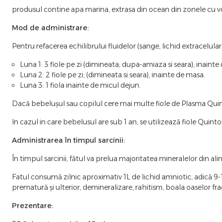
produsul contine apa marina, extrasa din ocean din zonele cu vor
Mod de administrare:
Pentru refacerea echilibrului fluidelor (sange, lichid extracelula
Luna 1: 3 fiole pe zi (dimineata, dupa-amiaza si seara), inainte
Luna 2: 2 fiole pe zi; (dimineata si seara), inainte de masa.
Luna 3: 1 fiola inainte de micul dejun.
Dacă bebelușul sau copilul cere mai multe fiole de Plasma Quinton, 
In cazul in care bebelusul are sub 1 an, se utilizează fiole Quint
Administrarea în timpul sarcinii:
În timpul sarcinii, fătul va prelua majoritatea mineralelor din 
Fatul consumă zilnic aproximativ 1L de lichid amniotic, adică 9-1
prematură și ulterior, demineralizare, rahitism, boala oaselor frag
Prezentare: