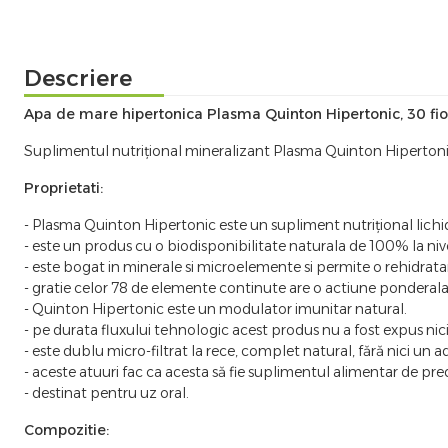
Descriere
Apa de mare hipertonica Plasma Quinton Hipertonic, 30 fio
Suplimentul nutrițional mineralizant Plasma Quinton Hipertonic 
Proprietati:
- Plasma Quinton Hipertonic este un supliment nutrițional lichi
- este un produs cu o biodisponibilitate naturala de 100% la nivel
- este bogat in minerale si microelemente si permite o rehidratare
- gratie celor 78 de elemente continute are o actiune ponderala 
- Quinton Hipertonic este un modulator imunitar natural.
- pe durata fluxului tehnologic acest produs nu a fost expus ni
- este dublu micro-filtrat la rece, complet natural, fără nici un ad
- aceste atuuri fac ca acesta să fie suplimentul alimentar de predi
- destinat pentru uz oral.
Compozitie: