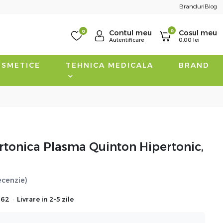
Branduri
Blog
0
0
Contul meu
Cosul meu
Autentificare
0,00
lei
SMETICE
TEHNICA MEDICALA
BRAND
tonica Plasma Quinton Hipertonic,
recenzie)
·
262
Livrare in 2-5 zile