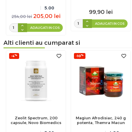
5.00
99,90
lei
205,00
lei
254,00
lei
ADAUGATI IN COS
ADAUGATI IN COS
Alti clienti au cumparat si
%
%
-4
-10
Zeolit Spectrum, 200
Magiun Afrodisiac, 240 g
capsule, Novo Biomedics
potenta, Themra Macun