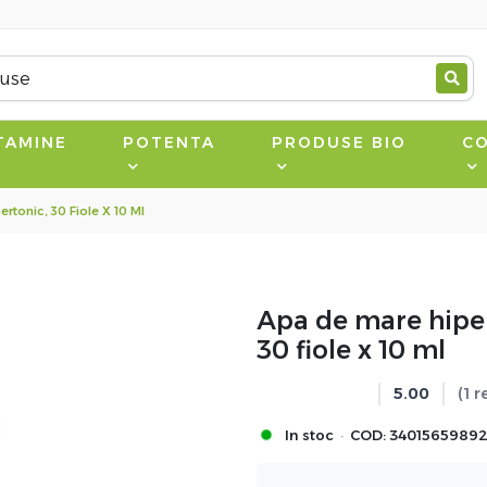
TAMINE
POTENTA
PRODUSE BIO
CO
tonic, 30 Fiole X 10 Ml
Apa de mare hiper
30 fiole x 10 ml
5.00
(1 
·
In stoc
COD:
3401565989