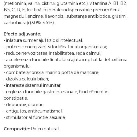
(metionină, valină, cistină, glutamină etc.), vitamina A, B1, B2,
B5, C, D, E, lecitină, minerale indispensabile precum fierul,
magneziul, enzime, flavonoizi, substanţe antibiotice, grăsimi,
carbohidraţi (30%-45%).
Efecte adjuvante:
- inlatura surmenajul fizic si intelectual;
- puternic energizant si fortificator al organismului;
- reduce nervozitatea, iritabilitatea, reda calmul;
- accelereaza functiile ficatului si ajuta implicit la detoxifierea
organismului;
- combate anorexia, marind pofta de mancare;
- dizolva calculii biliari;
- intareste sistemul imunitar;
- regleaza functiile gastrointestinale, fiind eficient in
constipatie;
- depurativ, diuretic;
- antigutos, antireumatismal.
- stimulator al functiei sexuale;
Compoziție
: Polen natural.