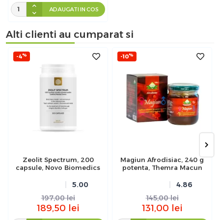
ADAUGATI IN COS
Alti clienti au cumparat si
%
%
-4
-10
Zeolit Spectrum, 200
Magiun Afrodisiac, 240 g
capsule, Novo Biomedics
potenta, Themra Macun
5.00
4.86
197,00
lei
145,00
lei
189,50
lei
131,00
lei