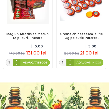
Magiun Afrodisiac Macun,
Crema chinezeasca, alifie
12 plicuri, Themra
3g pe cutie Puterea
Tigrului
5.00
5.00
131,00
lei
21,00
lei
145,00
lei
25,00
lei
ADAUGATI IN COS
ADAUGATI IN COS