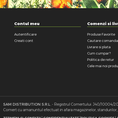
Contul meu
Comenzi si liv
Autentificare
Produse Favorite
Creati cont
Cautare comand
Livrare si plata
Cum cumpar?
Politica de retur
Cele mai noi prod
SAM DISTRIBUTION S.R.L.
- Registrul Comertului: J40/10004/2002
Comert cu amanuntul efectuat in afara magazinelor, standurilor, c
|
|
|
TERMENI SI CONDITII
CONFIDENTIALITATE
POLITICA COOKIES