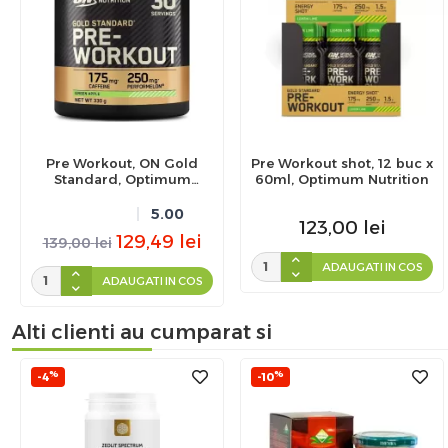
Pre Workout, ON Gold
Pre Workout shot, 12 buc x
Standard, Optimum
60ml, Optimum Nutrition
Nutrition, 330g
5.00
123,00
lei
129,49
lei
139,00
lei
ADAUGATI IN COS
ADAUGATI IN COS
Alti clienti au cumparat si
%
%
-4
-10