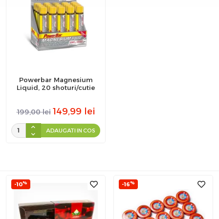
Powerbar Magnesium
Liquid, 20 shoturi/cutie
149,99
lei
199,00
lei
ADAUGATI IN COS
%
%
-10
-16