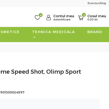
Branduri
Blog
0
0
Contul meu
Cosul meu
Autentificare
0,00
lei
SMETICE
TEHNICA MEDICALA
BRAND
eme Speed Shot, Olimp Sport
·
5901330024597