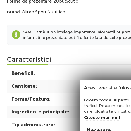
Forma de prezentare
: 20buc/cutie
Brand
:
Olimp Sport Nutrition
SAM Distribution intelege importanta informatiilor preze
informatiile prezentate pot fi diferite fata de cele prez
Caracteristici
Beneficii:
Cantitate:
Acest website folos
Forma/Textura:
Folosim cookie-uri pentru 
traficul. De asemenea, le o
care folosiți site-ul nostr
Ingrediente principale:
Citeste mai mult
Tip administrare:
Necesare