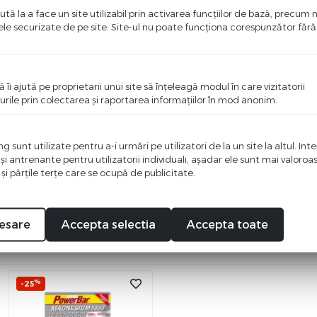
tă la a face un site utilizabil prin activarea funcţiilor de bază, precum 
ele securizate de pe site. Site-ul nu poate funcţiona corespunzător făr
ă îi ajută pe proprietarii unui site să înţeleagă modul în care vizitatorii
urile prin colectarea şi raportarea informaţiilor în mod anonim.
ci o recenzie
i primul care scrie ceva bun despre acest produs!
 sunt utilizate pentru a-i urmări pe utilizatori de la un site la altul. Int
 şi antrenante pentru utilizatorii individuali, aşadar ele sunt mai valoro
 şi părţile terţe care se ocupă de publicitate.
esare
Accepta selectia
Accepta toate
%
-25