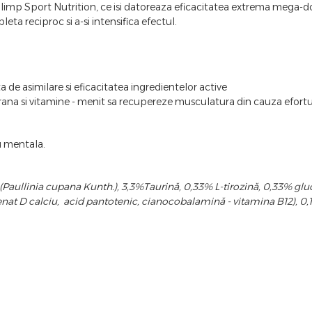
imp Sport Nutrition, ce isi datoreaza eficacitatea extrema mega-d
eta reciproc si a-si intensifica efectul.
e asimilare si eficacitatea ingredientelor active
ana si vitamine - menit sa recupereze musculatura din cauza efortulu
au mentala.
 (Paullinia cupana Kunth.), 3,3%Taurină, 0,33% L-tirozină, 0,33% glu
enat D calciu, acid pantotenic, cianocobalamină - vitamina B12), 0,1%