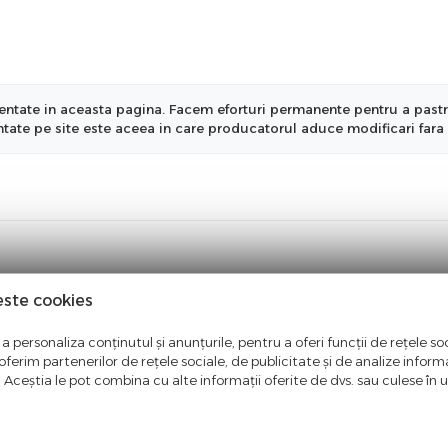
ntate in aceasta pagina. Facem eforturi permanente pentru a pastra i
entate pe site este aceea in care producatorul aduce modificari fara 
este cookies
a personaliza conținutul și anunțurile, pentru a oferi funcții de rețele soc
ferim partenerilor de rețele sociale, de publicitate și de analize informaț
u. Aceștia le pot combina cu alte informații oferite de dvs. sau culese în urm