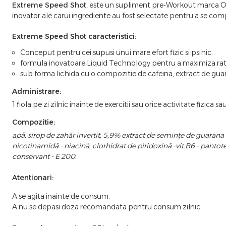
Extreme Speed Shot
, este un supliment pre-Workout marca Ol
inovator ale carui ingrediente au fost selectate pentru a se compl
Extreme Speed Shot caracteristici:
Conceput pentru cei supusi unui mare efort fizic si psihic.
formula inovatoare Liquid Technology pentru a maximiza rata d
sub forma lichida cu o compozitie de cafeina, extract de guar
Administrare:
1 fiola pe zi zilnic inainte de exercitii sau orice activitate fizica s
Compozitie:
apă, sirop de zahăr invertit, 5,9% extract de semințe de guarana
nicotinamidă - niacină, clorhidrat de piridoxină -vit.B6 - pantot
conservant - E 200.
Atentionari:
A se agita inainte de consum.
A nu se depasi doza recomandata pentru consum zilnic.