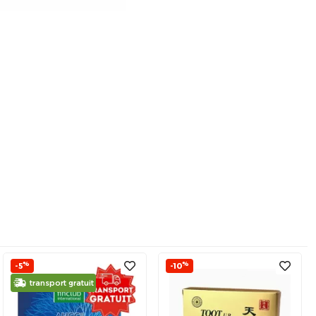
%
%
-5
-10
transport gratuit