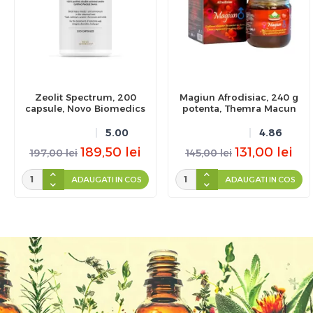
Zeolit Spectrum, 200
Magiun Afrodisiac, 240 g
capsule, Novo Biomedics
potenta, Themra Macun
5.00
4.86
189,50
lei
131,00
lei
197,00
lei
145,00
lei
ADAUGATI IN COS
ADAUGATI IN COS