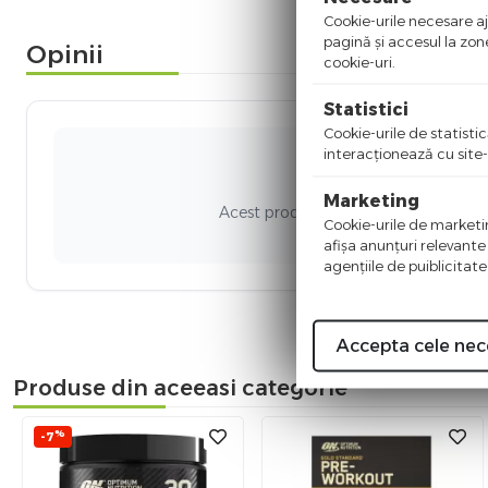
Cookie-urile necesare aju
pagină şi accesul la zon
Opinii
cookie-uri.
Statistici
Cookie-urile de statistic
interacţionează cu site-
Ni
Marketing
Acest produs nu a adunat recenzii. Fi
Cookie-urile de marketing
afişa anunţuri relevante
agenţiile de puiblicitate
Accepta cele nec
Produse din aceeasi categorie
%
-7