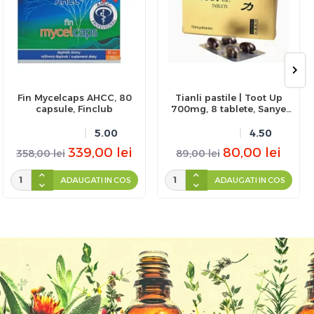
Fin Mycelcaps AHCC, 80
Tianli pastile | Toot Up
capsule, Finclub
700mg, 8 tablete, Sanye
Intercom
5.00
4.50
339,00
lei
80,00
lei
358,00
lei
89,00
lei
ADAUGATI IN COS
ADAUGATI IN COS