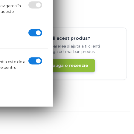
navigarea în
ă aceste
Detii acest produs?
Spune-ti parerea si ajuta alti clienti
sa aleaga cel mai bun produs
enţia este de a
Adauga o recenzie
ase pentru