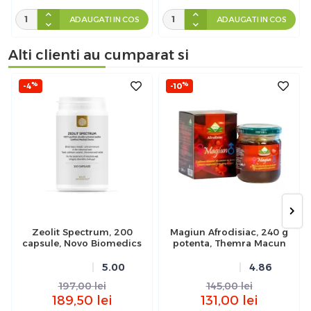
ADAUGATI IN COS
ADAUGATI IN COS
Alti clienti au cumparat si
%
%
-4
-10
Zeolit Spectrum, 200
Magiun Afrodisiac, 240 g
capsule, Novo Biomedics
potenta, Themra Macun
5.00
4.86
197,00
lei
145,00
lei
189,50
lei
131,00
lei