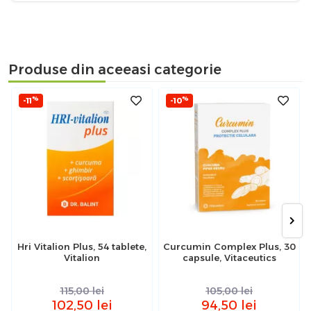
Produse din aceeasi categorie
%
%
-11
-10
Hri Vitalion Plus, 54 tablete,
Curcumin Complex Plus, 30
Vitalion
capsule, Vitaceutics
115,00
lei
105,00
lei
102,50
lei
94,50
lei