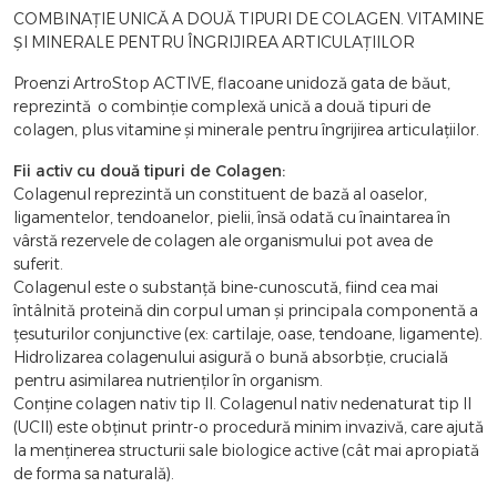
COMBINAȚIE UNICĂ A DOUĂ TIPURI DE COLAGEN. VITAMINE
ȘI MINERALE PENTRU ÎNGRIJIREA ARTICULAȚIILOR
Proenzi ArtroStop ACTIVE, flacoane unidoză gata de băut,
reprezintă o combinție complexă unică a două tipuri de
colagen, plus vitamine și minerale pentru îngrijirea articulațiilor.
Fii activ cu două tipuri de Colagen:
Colagenul reprezintă un constituent de bază al oaselor,
ligamentelor, tendoanelor, pielii, însă odată cu înaintarea în
vârstă rezervele de colagen ale organismului pot avea de
suferit.
Colagenul este o substanță bine-cunoscută, fiind cea mai
întâlnită proteină din corpul uman și principala componentă a
țesuturilor conjunctive (ex: cartilaje, oase, tendoane, ligamente).
Hidrolizarea colagenului asigură o bună absorbție, crucială
pentru asimilarea nutrienților în organism.
Conține colagen nativ tip II. Colagenul nativ nedenaturat tip II
(UCII) este obținut printr-o procedură minim invazivă, care ajută
la menținerea structurii sale biologice active (cât mai apropiată
de forma sa naturală).