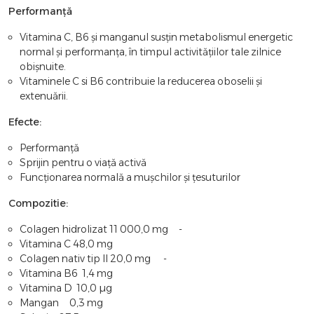
Performanță
Vitamina C, B6 și manganul susțin metabolismul energetic
normal și performanța, în timpul activitățiilor tale zilnice
obișnuite.
Vitaminele C si B6 contribuie la reducerea oboselii și
extenuării.
Efecte:
Performanță
Sprijin pentru o viață activă
Funcționarea normală a mușchilor și țesuturilor
Compozitie:
Colagen hidrolizat 11 000,0 mg -
Vitamina C 48,0 mg
Colagen nativ tip II 20,0 mg -
Vitamina B6 1,4 mg
Vitamina D 10,0 µg
Mangan 0,3 mg