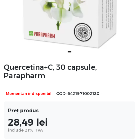
Quercetina+C, 30 capsule,
Parapharm
·
·
Momentan indisponibil
COD:
6421971002130
Preț produs
28,49
lei
include 21% TVA