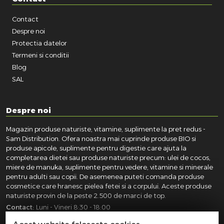
Contact
Despre noi
Protectia datelor
Termeni si conditii
Blog
SAL
Despre noi
Magazin produse naturiste, vitamine, suplimente la pret redus -
Sam Distribution. Ofera noastra mai cuprinde produse BIO si
produse apicole, suplimente pentru digestie care ajuta la
completarea dietei sau produse naturiste precum: ulei de cocos,
miere de manuka, suplimente pentru vedere, vitamine si minerale
pentru adulti sau copii. De asemenea puteti comanda produse
cosmetice care hranesc pielea fetei si a corpului. Aceste produse
naturiste provin de la peste 2.500 de marci de top.
Contact:
Luni - Vineri 8:30 - 18:00
031.418.0100
|
0721.281.755
|
0764.300.469