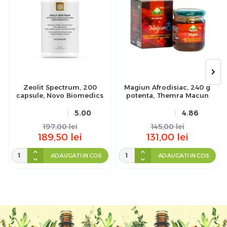
Zeolit Spectrum, 200
Magiun Afrodisiac, 240 g
capsule, Novo Biomedics
potenta, Themra Macun
5.00
4.86
197,00
lei
145,00
lei
189,50
lei
131,00
lei
ADAUGATI IN COS
ADAUGATI IN COS