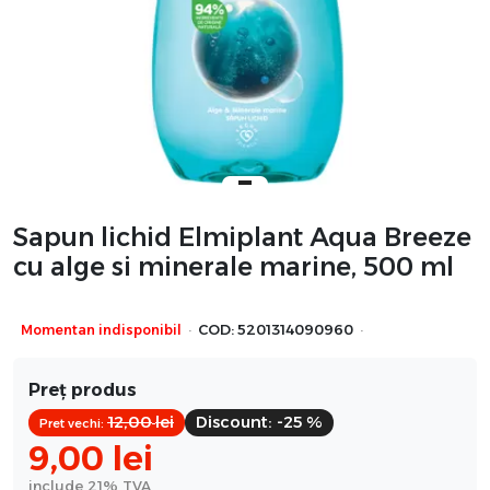
Sapun lichid Elmiplant Aqua Breeze
cu alge si minerale marine, 500 ml
·
·
Momentan indisponibil
COD:
5201314090960
Preț produs
12,00
lei
Discount:
-25 %
Pret vechi:
9,00
lei
include 21% TVA