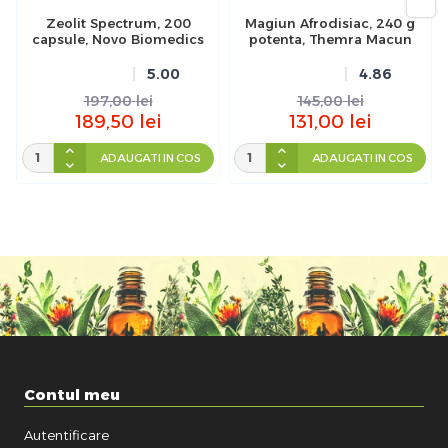
Zeolit Spectrum, 200
Magiun Afrodisiac, 240 g
capsule, Novo Biomedics
potenta, Themra Macun
5.00
4.86
197,00
lei
145,00
lei
189,50
lei
131,00
lei
ADAUGATI IN COS
ADAUGATI IN COS
Contul meu
Autentificare