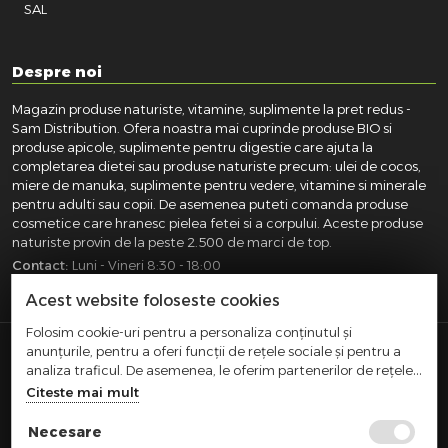
SAL
Despre noi
Magazin produse naturiste, vitamine, suplimente la pret redus -
Sam Distribution. Ofera noastra mai cuprinde produse BIO si
produse apicole, suplimente pentru digestie care ajuta la
completarea dietei sau produse naturiste precum: ulei de cocos,
miere de manuka, suplimente pentru vedere, vitamine si minerale
pentru adulti sau copii. De asemenea puteti comanda produse
cosmetice care hranesc pielea fetei si a corpului. Aceste produse
naturiste provin de la peste 2.500 de marci de top.
Contact:
Luni - Vineri 8:30 - 18:00
031.418.0100
|
0721.281.755
|
0764.300.469
Acest website foloseste cookies
Folosim cookie-uri pentru a personaliza conținutul și
anunțurile, pentru a oferi funcții de rețele sociale și pentru a
SAM DISTRIBUTION S.R.L.
- Registrul Comertului:
analiza traficul. De asemenea, le oferim partenerilor de rețele
J40/10004/2002, Cod fiscal: RO14935035, Adresa: Str.
sociale, de publicitate și de analize informații cu privire la
Citeste mai mult
Dimieni, nr. 7, Bucuresti, sector 5.
modul în care folosiți site-ul nostru. Aceștia le pot combina cu
Comert cu amanuntul efectuat in afara magazinelor,
alte informații oferite de dvs. sau culese în urma folosirii
Necesare
standurilor, chioscurilor si pietelor
serviciilor lor.