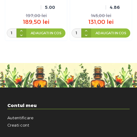
5.00
4.86
197,00
lei
145,00
lei
189,50
lei
131,00
lei
ADAUGATI IN COS
ADAUGATI IN COS
Contul meu
Autentificare
Creati cont