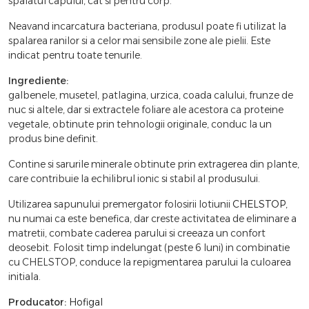
spalatul capului, cat si pentru corp.
Neavand incarcatura bacteriana, produsul poate fi utilizat la
spalarea ranilor si a celor mai sensibile zone ale pielii. Este
indicat pentru toate tenurile.
Ingrediente:
galbenele, musetel, patlagina, urzica, coada calului, frunze de
nuc si altele, dar si extractele foliare ale acestora ca proteine
vegetale, obtinute prin tehnologii originale, conduc la un
produs bine definit.
Contine si sarurile minerale obtinute prin extragerea din plante,
care contribuie la echilibrul ionic si stabil al produsului.
Utilizarea sapunului premergator folosirii lotiunii
CHELSTOP
,
nu numai ca este benefica, dar creste activitatea de eliminare a
matretii, combate caderea parului si creeaza un confort
deosebit. Folosit timp indelungat (peste 6 luni) in combinatie
cu CHELSTOP, conduce la repigmentarea parului la culoarea
initiala.
Producator:
Hofigal