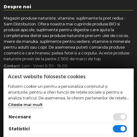
Despre noi
Magazin produse naturiste, vitamine, suplimente la pret redus -
Sam Distribution. Ofera noastra mai cuprinde produse BIO si
produse apicole, suplimente pentru digestie care ajuta la
completarea dietei sau produse naturiste precum: ulei de cocos,
miere de manuka, suplimente pentru vedere, vitamine si minerale
pentru adulti sau copii. De asemenea puteti comanda produse
cosmetice care hranesc pielea fetei si a corpului. Aceste produse
naturiste provin de la peste 2.500 de marci de top.
Contact:
Luni - Vineri 8:30 - 18:00
031.418.0100
|
0721.281.755
|
0764.300.469
Acest website foloseste cookies
Folosim cookie-uri pentru a personaliza conținutul și
anunțurile, pentru a oferi funcții de rețele sociale și pentru a
SAM DISTRIBUTION S.R.L.
- Registrul Comertului:
analiza traficul. De asemenea, le oferim partenerilor de rețele
J40/10004/2002, Cod fiscal: RO14935035, Adresa: Str.
sociale, de publicitate și de analize informații cu privire la
Citeste mai mult
Dimieni, nr. 7, Bucuresti, sector 5.
modul în care folosiți site-ul nostru. Aceștia le pot combina cu
Comert cu amanuntul efectuat in afara magazinelor,
alte informații oferite de dvs. sau culese în urma folosirii
Necesare
standurilor, chioscurilor si pietelor
serviciilor lor.
|
|
TERMENI SI CONDITII
CONFIDENTIALITATE
POLITICA COOKIES
Statistici
|
ANPC