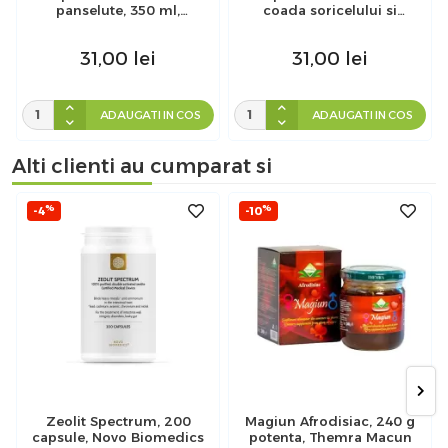
panselute, 350 ml,
coada soricelului si
Herbagen
musetel, 350 ml, Herbagen
31,00
lei
31,00
lei
ADAUGATI IN COS
ADAUGATI IN COS
Alti clienti au cumparat si
%
%
-4
-10
Zeolit Spectrum, 200
Magiun Afrodisiac, 240 g
capsule, Novo Biomedics
potenta, Themra Macun