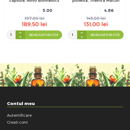
capsule, Novo Biomedics
potenta, Themra Macun
5.00
4.86
197,00
lei
145,00
lei
189,50
lei
131,00
lei
ADAUGATI IN COS
ADAUGATI IN COS
Contul meu
Autentificare
Creati cont