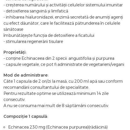
- creșterea numărului și activității celulelor sistemului imunitar
- detoxifierea sangvină și limfatică
- inhibarea hialuronidazei, enzimă secretată de anumiți agenți
cu efect dăunător, care le facilitează pătrunderea în celulele
sănătoase
îmbunătățește funcția de detoxifiere a ficatului
- stimularea regenerării tisulare
Proprietăți:
- conține Echinaceea din 2 specii: angustifolia și purpurea
- capsule vegetale, ce pot fi administrate de vegetarieni/vegani
Mod de administrare:
Câte 1 capsula de 2 ori/zi la masă, cu 200 ml apă sau conform
recomandării consultantului de specialitate.
Pentru rezultate optime se utilizează minimum 14 zile
consecutiv.
A nu se consuma mai mult de 8 săptămâni consecutiv.
Compoziție 1 capsulă:
Echinacea 230 mg (Echinacea purpurea)(rădăcină)