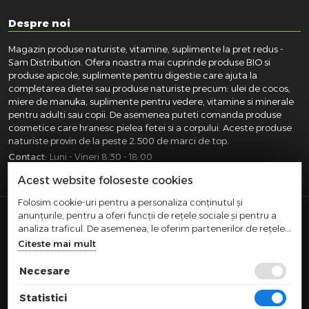
Despre noi
Magazin produse naturiste, vitamine, suplimente la pret redus -
Sam Distribution. Ofera noastra mai cuprinde produse BIO si
produse apicole, suplimente pentru digestie care ajuta la
completarea dietei sau produse naturiste precum: ulei de cocos,
miere de manuka, suplimente pentru vedere, vitamine si minerale
pentru adulti sau copii. De asemenea puteti comanda produse
cosmetice care hranesc pielea fetei si a corpului. Aceste produse
naturiste provin de la peste 2.500 de marci de top.
Contact:
Luni - Vineri 8:30 - 18:00
031.418.0100
|
0721.281.755
|
0764.300.469
Acest website foloseste cookies
Folosim cookie-uri pentru a personaliza conținutul și
anunțurile, pentru a oferi funcții de rețele sociale și pentru a
SAM DISTRIBUTION S.R.L.
- Registrul Comertului:
analiza traficul. De asemenea, le oferim partenerilor de rețele
J40/10004/2002, Cod fiscal: RO14935035, Adresa: Str.
sociale, de publicitate și de analize informații cu privire la
Citeste mai mult
Dimieni, nr. 7, Bucuresti, sector 5.
modul în care folosiți site-ul nostru. Aceștia le pot combina cu
Comert cu amanuntul efectuat in afara magazinelor,
alte informații oferite de dvs. sau culese în urma folosirii
Necesare
standurilor, chioscurilor si pietelor
serviciilor lor.
|
|
TERMENI SI CONDITII
CONFIDENTIALITATE
POLITICA COOKIES
Statistici