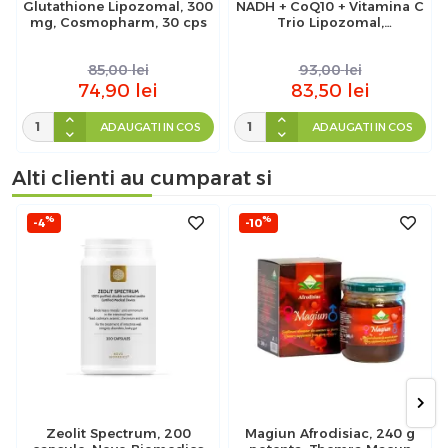
Glutathione Lipozomal, 300
NADH + CoQ10 + Vitamina C
mg, Cosmopharm, 30 cps
Trio Lipozomal,
Cosmopharm, 30 capsule
85,00
lei
93,00
lei
74,90
lei
83,50
lei
ADAUGATI IN COS
ADAUGATI IN COS
Alti clienti au cumparat si
%
%
-4
-10
Zeolit Spectrum, 200
Magiun Afrodisiac, 240 g