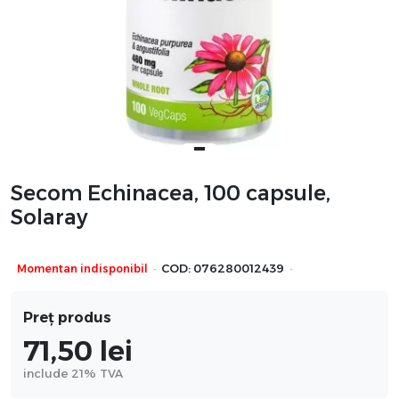
Secom Echinacea, 100 capsule,
Solaray
·
·
Momentan indisponibil
COD:
076280012439
Preț produs
71,50
lei
include 21% TVA