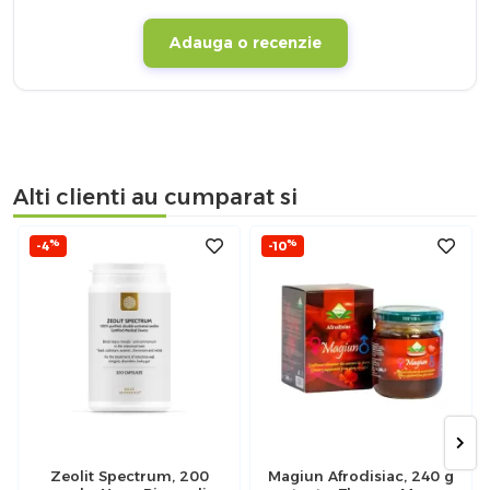
Adauga o recenzie
Alti clienti au cumparat si
%
%
-4
-10
Zeolit Spectrum, 200
Magiun Afrodisiac, 240 g