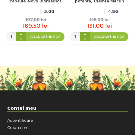
capsule, Novo Biomedics
potenta, Themra Macun
5.00
4.86
197,00
lei
145,00
lei
189,50
lei
131,00
lei
ADAUGATI IN COS
ADAUGATI IN COS
Contul meu
Autentificare
Creati cont