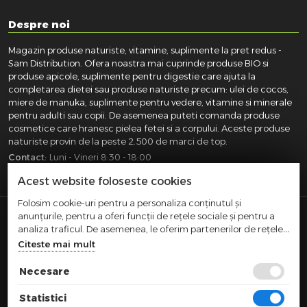
Despre noi
Magazin produse naturiste, vitamine, suplimente la pret redus -
Sam Distribution. Ofera noastra mai cuprinde produse BIO si
produse apicole, suplimente pentru digestie care ajuta la
completarea dietei sau produse naturiste precum: ulei de cocos,
miere de manuka, suplimente pentru vedere, vitamine si minerale
pentru adulti sau copii. De asemenea puteti comanda produse
cosmetice care hranesc pielea fetei si a corpului. Aceste produse
naturiste provin de la peste 2.500 de marci de top.
Contact:
Luni - Vineri 8:30 - 18:00
031.418.0100
|
0721.281.755
|
0764.300.469
Acest website foloseste cookies
Folosim cookie-uri pentru a personaliza conținutul și
anunțurile, pentru a oferi funcții de rețele sociale și pentru a
SAM DISTRIBUTION S.R.L.
- Registrul Comertului:
analiza traficul. De asemenea, le oferim partenerilor de rețele
J40/10004/2002, Cod fiscal: RO14935035, Adresa: Str.
sociale, de publicitate și de analize informații cu privire la
Citeste mai mult
Dimieni, nr. 7, Bucuresti, sector 5.
modul în care folosiți site-ul nostru. Aceștia le pot combina cu
Comert cu amanuntul efectuat in afara magazinelor,
alte informații oferite de dvs. sau culese în urma folosirii
Necesare
standurilor, chioscurilor si pietelor
serviciilor lor.
|
|
TERMENI SI CONDITII
CONFIDENTIALITATE
POLITICA COOKIES
Statistici