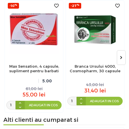
%
%
-10
-27
Max Sensation, 4 capsule,
Branca Ursului 4000,
supliment pentru barbati
Cosmopharm, 30 capsule
5.00
43,00
lei
61,00
lei
31,40
lei
55,00
lei
ADAUGATI IN COS
ADAUGATI IN COS
Alti clienti au cumparat si