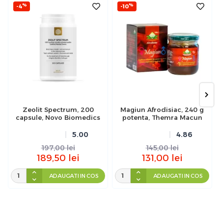
%
%
-4
-10
Zeolit Spectrum, 200
Magiun Afrodisiac, 240 g
capsule, Novo Biomedics
potenta, Themra Macun
5.00
4.86
197,00
lei
145,00
lei
189,50
lei
131,00
lei
ADAUGATI IN COS
ADAUGATI IN COS