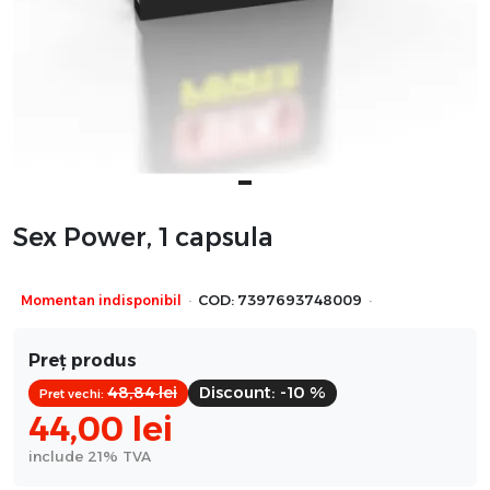
Sex Power, 1 capsula
·
·
Momentan indisponibil
COD:
7397693748009
Preț produs
48,84
lei
Discount:
-10 %
Pret vechi:
44,00
lei
include 21% TVA