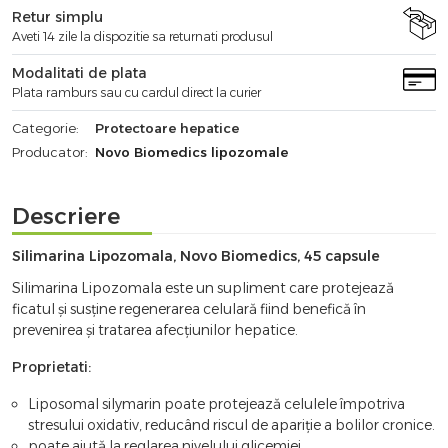
Retur simplu
Aveti 14 zile la dispozitie sa returnati produsul
Modalitati de plata
Plata ramburs sau cu cardul direct la curier
Categorie:
Protectoare hepatice
Producator:
Novo Biomedics lipozomale
Descriere
Silimarina Lipozomala, Novo Biomedics, 45 capsule
Silimarina Lipozomala este un supliment care protejează
ficatul și susține regenerarea celulară fiind benefică în
prevenirea și tratarea afecțiunilor hepatice.
Proprietati:
Liposomal silymarin poate protejează celulele împotriva
stresului oxidativ, reducând riscul de apariție a bolilor cronice.
poate ajută la reglarea nivelului glicemiei.