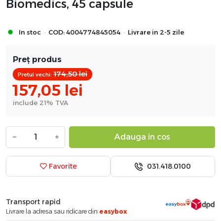
Biomedics, 45 capsule
·
·
In stoc
COD:
4004774845054
Livrare in 2-5 zile
Preț produs
174,50
lei
Pretul vechi:
157,05
lei
include 21% TVA
−
+
Adauga in cos
031.418.0100
Favorite
Transport rapid
Livrare la adresa sau ridicare din
easybox