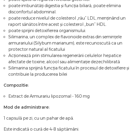
poate imbunătăți digestia și funcția biliară, poate elimina
disconfortul abdominal.
poate reduce nivelul de colesterol „rău” LDL, menținând un
raport sănătos între acest și colesterol „bun” HDL.
poate sprijini detoxifierea organismului.
Silimarina, un complex de flavonoide extras din semințele
armurariului (Silybum marianum), este recunoscută ca un
protector natural al ficatului
Acționează prin stimularea regenerării celulelor hepatice
afectate de toxine, alcool sau alimentație dezechilibrată
Silimarina sprijină funcția ficatului în procesul de detoxifiere și
contribuie la producerea bilei
Compozitie:
Extract de Armurariu lipozomal - 160 mg
Mod de administrare:
1 capsulă pe zi, cu un pahar de apă.
Este indicată o cură de 4-8 săptămâni.