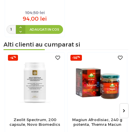
104,50
lei
94,00
lei
ADAUGATI IN COS
Alti clienti au cumparat si
%
%
-4
-10
Zeolit Spectrum, 200
Magiun Afrodisiac, 240 g
capsule, Novo Biomedics
potenta, Themra Macun