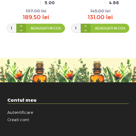
5.00
4.86
197,00
lei
145,00
lei
189,50
lei
131,00
lei
ADAUGATI IN COS
ADAUGATI IN COS
Contul meu
Autentificare
Creati cont