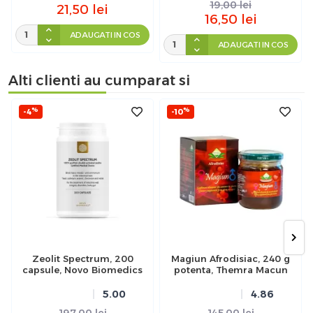
19,00
lei
21,50
lei
16,50
lei
ADAUGATI IN COS
ADAUGATI IN COS
Alti clienti au cumparat si
%
%
-4
-10
Zeolit Spectrum, 200
Magiun Afrodisiac, 240 g
capsule, Novo Biomedics
potenta, Themra Macun
5.00
4.86
197,00
lei
145,00
lei