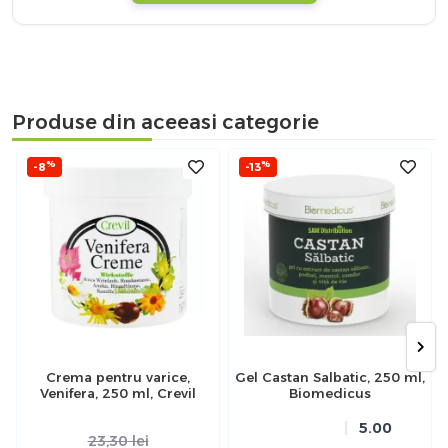
Produse din aceeasi categorie
%
%
-8
-13
Crema pentru varice,
Gel Castan Salbatic, 250 ml,
Venifera, 250 ml, Crevil
Biomedicus
5.00
23,30
lei