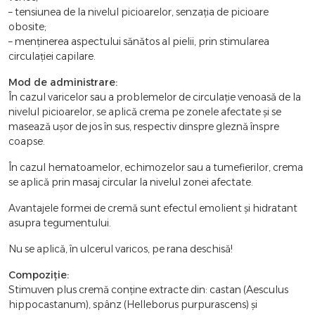
– tensiunea de la nivelul picioarelor, senzația de picioare
obosite;
– menținerea aspectului sănătos al pielii, prin stimularea
circulației capilare.
Mod de administrare:
În cazul varicelor sau a problemelor de circulație venoasă de la
nivelul picioarelor, se aplică crema pe zonele afectate și se
masează uşor de jos în sus, respectiv dinspre gleznă înspre
coapse.
În cazul hematoamelor, echimozelor sau a tumefierilor, crema
se aplică prin masaj circular la nivelul zonei afectate.
Avantajele formei de cremă sunt efectul emolient și hidratant
asupra tegumentului.
Nu se aplică, în ulcerul varicos, pe rana deschisă!
Compoziție:
Stimuven plus cremă conține extracte din: castan (Aesculus
hippocastanum), spânz (Helleborus purpurascens) şi