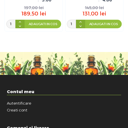
197,00
lei
145,00
lei
189,50
lei
131,00
lei
ADAUGATI IN COS
ADAUGATI IN COS
Contul meu
Autentificare
Creati cont
Comenzi si livrare