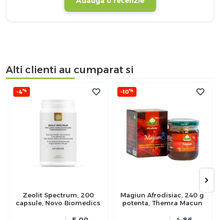
Adauga o recenzie
Alti clienti au cumparat si
%
%
-4
-10
Zeolit Spectrum, 200
Magiun Afrodisiac, 240 g
capsule, Novo Biomedics
potenta, Themra Macun
5.00
4.86