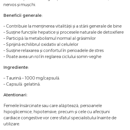
nervos și mușchi.
Beneficii generale:
– Contribuie la menținerea vitalității și a stării generale de bine
– Susține funcțiile hepatice și procesele naturale de detoxifiere
– Participă la metabolismul normal al grăsimilor
– Sprijină echilibrul oxidativ al celulelor
– Susține relaxarea și confortul în perioadele de stres
– Poate avea un rol în reglarea ciclului somn-veghe
Ingrediente:
– Taurină – 1000 mg/capsulă.
– Capsulă: gelatină.
Atentionari:
Femeile însărcinate sau care alăptează, persoanele
hipoglicemice, hipotensive, precum și cele cu afecțiuni
cardiace congestive vor cere sfatul specialistului înainte de
utilizare.