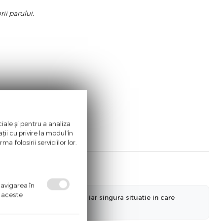
rii parului.
sexuale,
00% natural.
iale și pentru a analiza
ii cu privire la modul în
a folosirii serviciilor lor.
navigarea în
ă aceste
nformatiilor actualizate, iar singura situatie in care
a ne informa in prealabil.