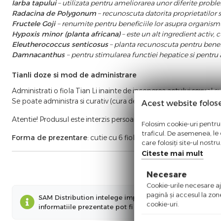
Iarba tapului
– utilizata pentru ameliorarea unor diferite probl
Radacina de Polygonum
– recunoscuta datorita proprietatilor sa
Fructele Goji
– renumite pentru beneficiile lor asupra organismul
Hypoxis minor (planta africana)
– este un alt ingredient activ,
Eleutherococcus senticosus
– planta recunoscuta pentru benefi
Damnacanthus
– pentru stimularea functiei hepatice si pentru
Tianli doze si mod de administrare
Administrati o fiola Tian Li inainte de inceperea actului sexual
Se poate administra si curativ (cura de de 16 zile) cate o fiola pe
Acest website folos
Atentie! Produsul este interzis persoanelor cu afectiuni ale inimi
Folosim cookie-uri pentru 
traficul. De asemenea, le o
Forma de prezentare
: cutie cu 6 fiole
care folosiți site-ul nostr
Citeste mai mult
Necesare
Cookie-urile necesare aju
pagină şi accesul la zon
SAM Distribution intelege importanta informatiilor preze
cookie-uri.
informatiile prezentate pot fi diferite fata de cele prez