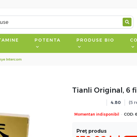
TAMINE
POTENTA
PRODUSE BIO
CO
Sanye Intercom
Tianli Original, 6
4.80
(5 r
·
Momentan indisponibil
COD:
Preț produs