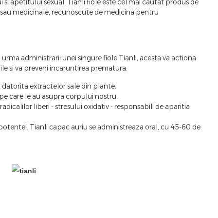
si apetitului sexual. Tianli fiole este cel mai cautat produs de
ace sau medicinale, recunoscute de medicina pentru
rma administrarii unei singure fiole Tianli, acesta va actiona
le si va preveni incaruntirea prematura.
, datorita extractelor sale din plante.
 pe care le au asupra corpului nostru.
icalilor liberi - stresului oxidativ - responsabili de aparitia
potentei. Tianli capac auriu se administreaza oral, cu 45-60 de