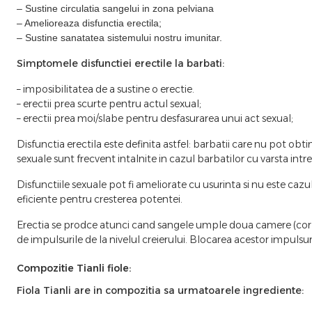
– Sustine circulatia sangelui in zona pelviana
– Amelioreaza disfunctia erectila;
– Sustine sanatatea sistemului nostru imunitar.
Simptomele disfunctiei erectile la barbati:
– imposibilitatea de a sustine o erectie.
– erectii prea scurte pentru actul sexual;
– erectii prea moi/slabe pentru desfasurarea unui act sexual;
Disfunctia erectila este definita astfel: barbatii care nu pot obti
sexuale sunt frecvent intalnite in cazul barbatilor cu varsta intr
Disfunctiile sexuale pot fi ameliorate cu usurinta si nu este cazu
eficiente pentru cresterea potentei.
Erectia se prodce atunci cand sangele umple doua camere (corpora
de impulsurile de la nivelul creierului. Blocarea acestor impulsuri 
Compozitie Tianli fiole:
Fiola Tianli are in compozitia sa urmatoarele ingrediente: