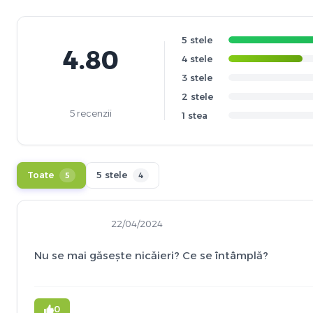
5 stele
4.80
4 stele
3 stele
2 stele
5 recenzii
1 stea
Toate
5 stele
5
4
22/04/2024
Nu se mai găsește nicăieri? Ce se întâmplă?
0