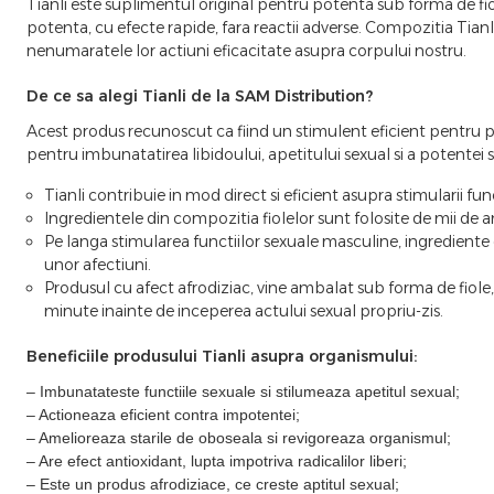
Tianli este suplimentul original pentru potenta sub forma de fiol
potenta, cu efecte rapide, fara reactii adverse. Compozitia Tian
nenumaratele lor actiuni eficacitate asupra corpului nostru.
De ce sa alegi Tianli de la SAM Distribution?
Acest produs recunoscut ca fiind un stimulent eficient pentru pot
pentru imbunatatirea libidoului, apetitului sexual si a potentei
Tianli contribuie in mod direct si eficient asupra stimularii fun
Ingredientele din compozitia fiolelor sunt folosite de mii de 
Pe langa stimularea functiilor sexuale masculine, ingrediente din
unor afectiuni.
Produsul cu afect afrodiziac, vine ambalat sub forma de fiole
minute inainte de inceperea actului sexual propriu-zis.
Beneficiile produsului Tianli asupra organismului:
– Imbunatateste functiile sexuale si stilumeaza apetitul sexual;
– Actioneaza eficient contra impotentei;
– Amelioreaza starile de oboseala si revigoreaza organismul;
– Are efect antioxidant, lupta impotriva radicalilor liberi;
– Este un produs afrodiziace, ce creste aptitul sexual;