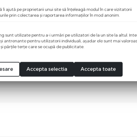
ă îi ajută pe proprietarii unui site să înţeleagă modul în care vizitatorii
urile prin colectarea şi raportarea informaţiilor în mod anonim.
 sunt utilizate pentru a-i urmări pe utilizatori de la un site la altul. Int
 şi antrenante pentru utilizatorii individuali, aşadar ele sunt mai valoro
 şi părţile terţe care se ocupă de publicitate.
esare
Accepta selectia
Accepta toate