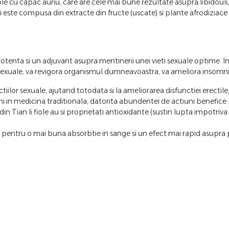
e cu capac auriu, care are cele mai bune rezultate asupra libidoului 
li este compusa din extracte din fructe (uscate) si plante afrodizi
enta si un adjuvant asupra mentinerii unei vieti sexuale optime. In u
 sexuale, va revigora organismul dumneavoastra, va ameliora insomnii
ctiilor sexuale, ajutand totodata si la ameliorarea disfunctiei erectile
ani in medicina traditionala, datorita abundentei de actiuni benefice
 Tian li fiole au si proprietati antioxidante (sustin lupta impotriva rad
, pentru o mai buna absorbtie in sange si un efect mai rapid asupra 