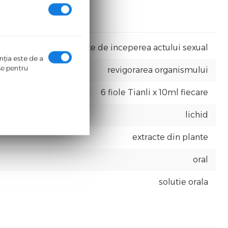
O fiola cu 1h inainte de inceperea actului sexual
enţia este de a
ase pentru
revigorarea organismului
6 fiole Tianli x 10ml fiecare
lichid
extracte din plante
oral
solutie orala