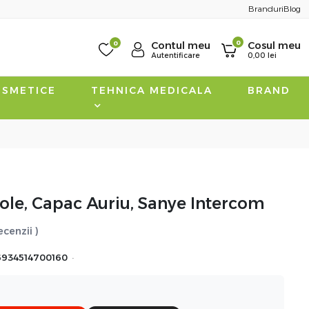
Branduri
Blog
0
0
Contul meu
Cosul meu
Autentificare
0,00
lei
SMETICE
TEHNICA MEDICALA
BRAND
 fiole, Capac Auriu, Sanye Intercom
ecenzii )
·
6934514700160