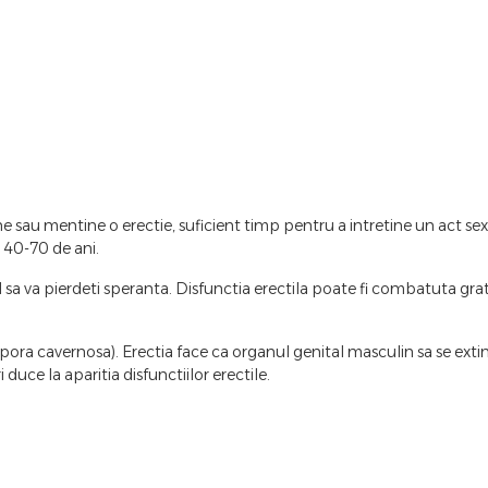
ne sau mentine o erectie, suficient timp pentru a intretine un act sexu
e 40-70 de ani.
l sa va pierdeti speranta. Disfunctia erectila poate fi combatuta gra
 cavernosa). Erectia face ca organul genital masculin sa se extinda s
duce la aparitia disfunctiilor erectile.