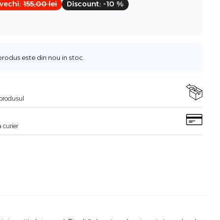
vechi:
155,00
lei
Discount:
-10 %
odus este din nou in stoc.
i produsul
 curier