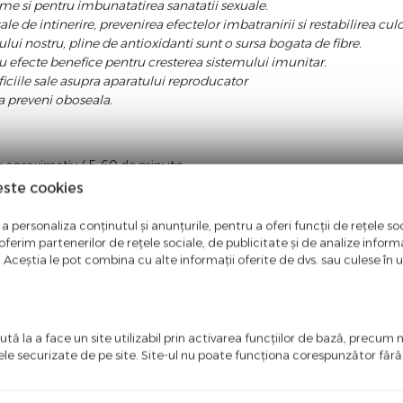
eme si pentru imbunatatirea sanatatii sexuale.
le de intinerire, prevenirea efectelor imbatranirii si restabilirea culo
ui nostru, pline de antioxidanti sunt o sursa bogata de fibre.
 cu efecte benefice pentru cresterea sistemului imunitar.
ciile sale asupra aparatului reproducator
 a preveni oboseala.
 cu aproximativ 45-60 de minute.
 zi, pentru mentinerea starii de sanatate si ameliorarea disfunctiilor 
este cookies
i. Tianli fiole nu prezinta efecte secundare, fiind astfel un produs 1
a personaliza conținutul și anunțurile, pentru a oferi funcții de rețele soc
ferim partenerilor de rețele sociale, de publicitate și de analize informaț
u. Aceștia le pot combina cu alte informații oferite de dvs. sau culese în urm
tă la a face un site utilizabil prin activarea funcţiilor de bază, precum 
ele securizate de pe site. Site-ul nu poate funcţiona corespunzător făr
ntate in aceasta pagina. Facem eforturi permanente pentru a pastra i
entate pe site este aceea in care producatorul aduce modificari fara 