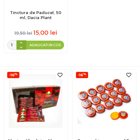
Tinctura de Paducel, 50
ml, Dacia Plant
15,00
lei
19,50
lei
ADAUGATI IN COS
%
%
-10
-16