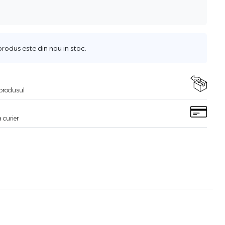
odus este din nou in stoc.
i produsul
 curier