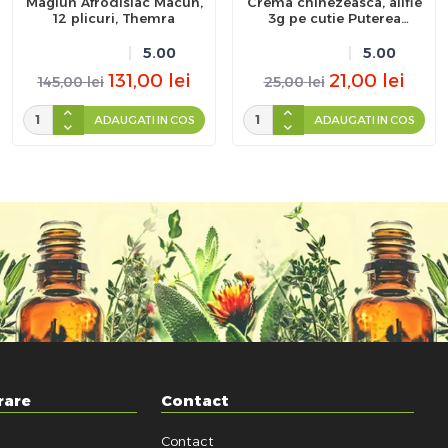
Magiun Afrodisiac Macun,
Crema chinezeasca, alifie
12 plicuri, Themra
3g pe cutie Puterea
Tigrului
5.00
5.00
131,00
lei
21,00
lei
145,00
lei
25,00
lei
ADAUGATI IN COS
ADAUGATI IN COS
rare
Contact
Contact