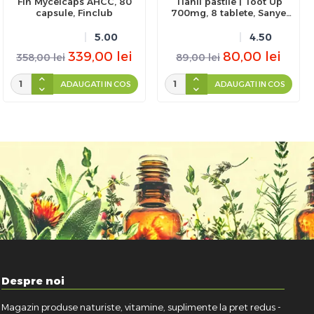
Fin Mycelcaps AHCC, 80
Tianli pastile | Toot Up
capsule, Finclub
700mg, 8 tablete, Sanye
Intercom
5.00
4.50
339,00
lei
80,00
lei
358,00
lei
89,00
lei
ADAUGATI IN COS
ADAUGATI IN COS
Despre noi
Magazin produse naturiste, vitamine, suplimente la pret redus -