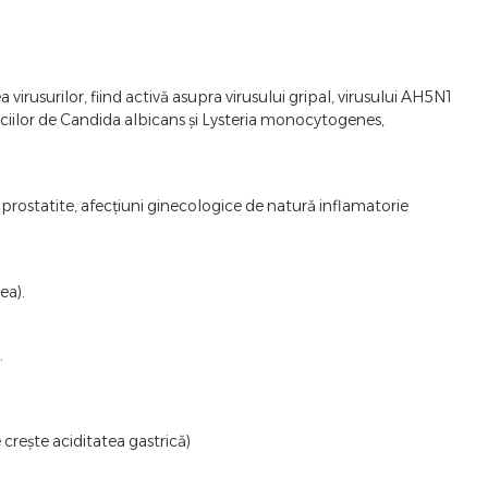
irusurilor, fiind activă asupra virusului gripal, virusului AH5N1
 speciilor de Candida albicans și Lysteria monocytogenes,
pes, prostatite, afecțiuni ginecologice de natură inflamatorie
ea).
.
 crește aciditatea gastrică)