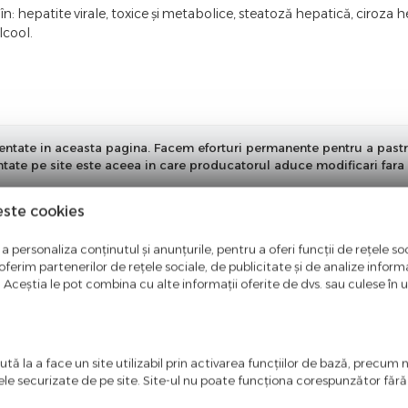
 hepatite virale, toxice și metabolice, steatoză hepatică, ciroza he
lcool.
ntate in aceasta pagina. Facem eforturi permanente pentru a pastra i
entate pe site este aceea in care producatorul aduce modificari fara 
este cookies
a personaliza conținutul și anunțurile, pentru a oferi funcții de rețele soc
ferim partenerilor de rețele sociale, de publicitate și de analize informaț
u. Aceștia le pot combina cu alte informații oferite de dvs. sau culese în urm
tă la a face un site utilizabil prin activarea funcţiilor de bază, precum 
ele securizate de pe site. Site-ul nu poate funcţiona corespunzător făr