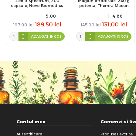
Zeolit Spectrum, 200
Magiun Afrodisiac, 240 g
capsule, Novo Biomedics
potenta, Themra Macun
5.00
4.86
189,50
lei
131,00
lei
197,00
lei
145,00
lei
ADAUGATI IN COS
ADAUGATI IN COS
Contul meu
Comenzi si liv
Autentificare
Produse Favorite