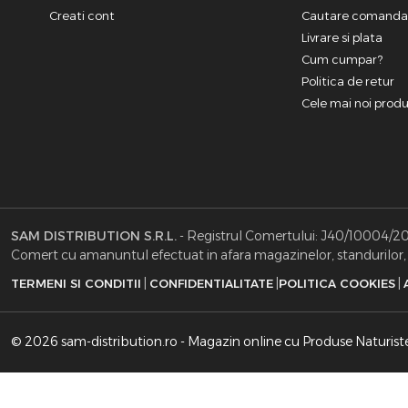
Creati cont
Cautare comand
Livrare si plata
Cum cumpar?
Politica de retur
Cele mai noi prod
SAM DISTRIBUTION S.R.L.
- Registrul Comertului: J40/10004/2002
Comert cu amanuntul efectuat in afara magazinelor, standurilor, c
|
|
|
TERMENI SI CONDITII
CONFIDENTIALITATE
POLITICA COOKIES
© 2026 sam-distribution.ro - Magazin online cu Produse Naturist