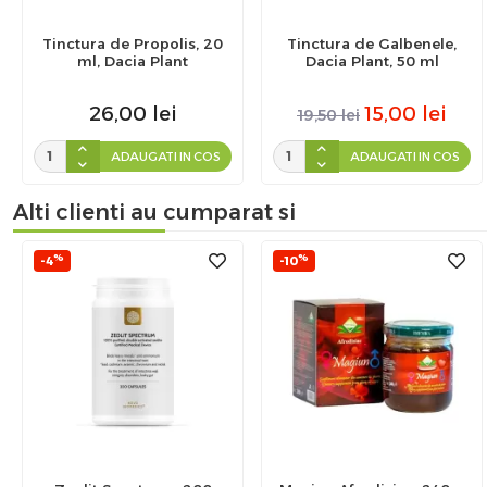
Tinctura de Propolis, 20
Tinctura de Galbenele,
ml, Dacia Plant
Dacia Plant, 50 ml
26,00
lei
15,00
lei
19,50
lei
ADAUGATI IN COS
ADAUGATI IN COS
Alti clienti au cumparat si
%
%
-4
-10