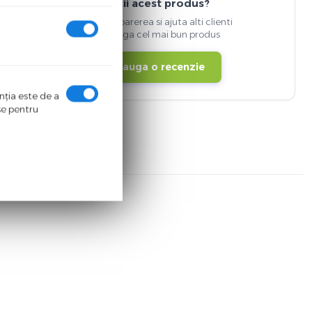
Detii acest produs?
Spune-ti parerea si ajuta alti clienti
sa aleaga cel mai bun produs
Adauga o recenzie
enţia este de a
ase pentru