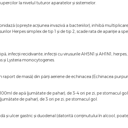
iupercilor la nivelul tuturor aparatelor și sistemelor.
dază (oprește acțiunea invazivă a bacteriilor), inhibă multiplicarea v
irusurilor Herpes simplex de tip 1 și de tip 2, scade rata de apariție a
, gripă, infecții recidivante, infecții cu virusurile AH5N1 și AH1N1, her
ns și Lysteria monocytogenes.
65 în raport de masă) din părți aeriene de echinacea (Echinacea purpur
 în 100ml de apă (jumătate de pahar), de 3-4 ori pe zi, pe stomacul gol
 (jumătate de pahar), de 3 ori pe zi, pe stomacul gol.
 și ulcer gastric și duodenal (datorită conținutului în alcool, poate