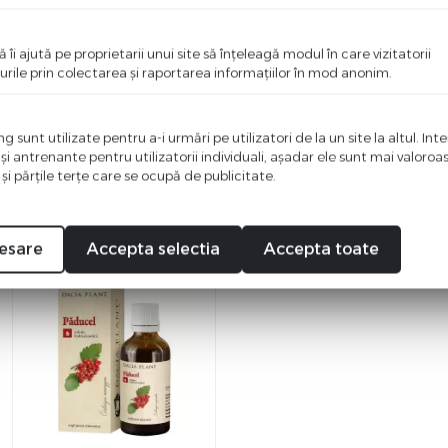
ci o recenzie
ă îi ajută pe proprietarii unui site să înţeleagă modul în care vizitatorii
i primul care scrie ceva bun despre acest produs!
urile prin colectarea şi raportarea informaţiilor în mod anonim.
 sunt utilizate pentru a-i urmări pe utilizatori de la un site la altul. Int
 şi antrenante pentru utilizatorii individuali, aşadar ele sunt mai valoro
 şi părţile terţe care se ocupă de publicitate.
esare
Accepta selectia
Accepta toate
%
-23