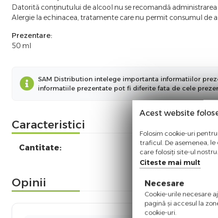
Datorită conținutului de alcool nu se recomandă administrarea în:
Alergie la echinacea, tratamente care nu permit consumul de a
Prezentare:
50 ml
SAM Distribution intelege importanta informatiilor preze
informatiile prezentate pot fi diferite fata de cele prez
Acest website folos
Caracteristici
Folosim cookie-uri pentru 
traficul. De asemenea, le o
Cantitate:
care folosiți site-ul nostr
Citeste mai mult
Opinii
Necesare
Cookie-urile necesare aju
pagină şi accesul la zon
cookie-uri.