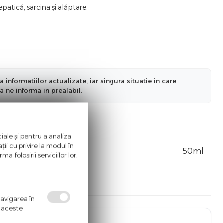
patică, sarcina și alăptare.
nformatiilor actualizate, iar singura situatie in care
a ne informa in prealabil.
iale și pentru a analiza
ii cu privire la modul în
50ml
a folosirii serviciilor lor.
navigarea în
ă aceste