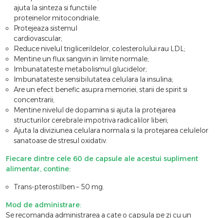
ajuta la sinteza si functiile
proteinelor mitocondriale;
Protejeaza sistemul
cardiovascular;
Reduce nivelul triglicerildelor, colesterolului rau LDL;
Mentine un flux sangvin in limite normale;
Imbunatateste metabolismul glucidelor;
Imbunatateste sensibilutatea celulara la insulina;
Are un efect benefic asupra memoriei, starii de spirit si
concentrarii;
Mentine nivelul de dopamina si ajuta la protejarea
structurilor cerebrale impotriva radicalilor liberi;
Ajuta la diviziunea celulara normala si la protejarea celulelor
sanatoase de stresul oxidativ.
Fiecare dintre cele 60 de capsule ale acestui supliment
alimentar, contine:
Trans-pterostilben – 50 mg.
Mod de administrare:
Se recomanda administrarea a cate o capsula pe zi cu un