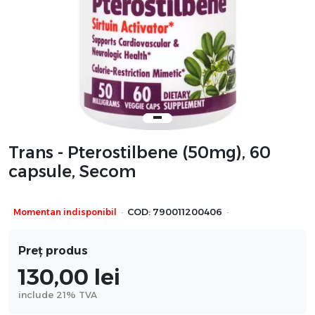
Trans - Pterostilbene (50mg), 60
capsule, Secom
·
·
Momentan indisponibil
COD:
790011200406
Preț produs
130,00
lei
include 21% TVA