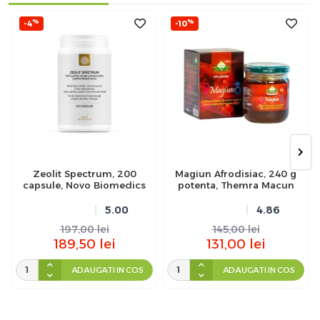
%
%
-4
-10
Zeolit Spectrum, 200
Magiun Afrodisiac, 240 g
capsule, Novo Biomedics
potenta, Themra Macun
5.00
4.86
197,00
lei
145,00
lei
189,50
lei
131,00
lei
ADAUGATI IN COS
ADAUGATI IN COS