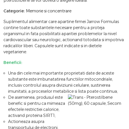
pterostilbene se vor dovedi o alegere ideala.
Categorie:
Memorie si concentrare
Suplimentul alimentar care apartine firmei Jarrow Formulas
contine toate substantele necesare pentru a proteja
organismul in fata posibilitatii aparitiei problemelor la nivel
cardiovascular sau neurologic, actionand totodata si impotriva
radicalilor liberi. Capsulele sunt indicate si in dietele
vegetariene.
Beneficii:
Una din cele mai importante proprietati date de aceste
substante este imbunatatirea functiilor mitocondriale,
inclusiv controlul asupra diviziunii celulare, sustinerea
imunitatii, a proceselor metabilice si lista poate continua;
De asemenea, produsul este
benefic si pentru ca mimeaza
efectele restrictiei calorice,
activand proteina SIRT1;
Actioneaza asupra
transportului de electroni,