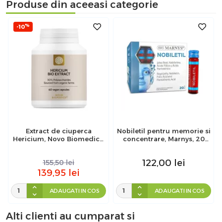
Produse din aceeasi categorie
%
-10
Extract de ciuperca
Nobiletil pentru memorie si
Hericium, Novo Biomedics,
concentrare, Marnys, 20
60 capsule
fiole
122,00
lei
155,50
lei
139,95
lei
ADAUGATI IN COS
ADAUGATI IN COS
Alti clienti au cumparat si