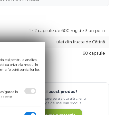
1 - 2 capsule de 600 mg de 3 ori pe zi
ulei din fructe de Cătină
60 capsule
iale și pentru a analiza
ii cu privire la modul în
a folosirii serviciilor lor.
Detii acest produs?
navigarea în
ă aceste
Spune-ti parerea si ajuta alti clienti
sa aleaga cel mai bun produs
Adauga o recenzie