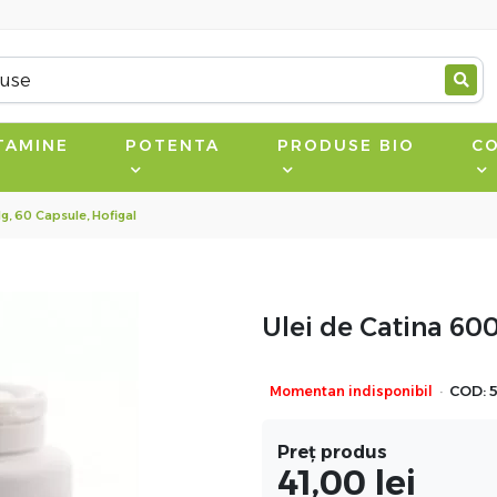
TAMINE
POTENTA
PRODUSE BIO
CO
g, 60 Capsule, Hofigal
Ulei de Catina 600
·
Momentan indisponibil
COD:
Preț produs
41,00
lei