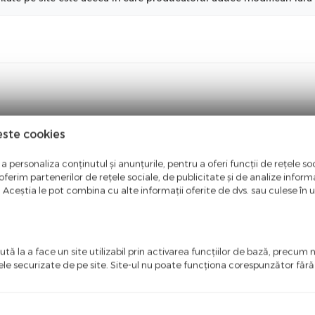
este cookies
a personaliza conținutul și anunțurile, pentru a oferi funcții de rețele soc
ferim partenerilor de rețele sociale, de publicitate și de analize informaț
u. Aceștia le pot combina cu alte informații oferite de dvs. sau culese în urm
tă la a face un site utilizabil prin activarea funcţiilor de bază, precum 
ele securizate de pe site. Site-ul nu poate funcţiona corespunzător făr
ci o recenzie
i primul care scrie ceva bun despre acest produs!