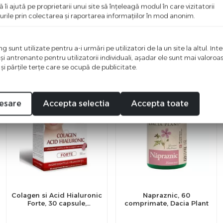
ă îi ajută pe proprietarii unui site să înţeleagă modul în care vizitatorii
urile prin colectarea şi raportarea informaţiilor în mod anonim.
 sunt utilizate pentru a-i urmări pe utilizatori de la un site la altul. Int
 şi antrenante pentru utilizatorii individuali, aşadar ele sunt mai valoro
 şi părţile terţe care se ocupă de publicitate.
%
%
-20
-22
esare
Accepta selectia
Accepta toate
Colagen si Acid Hialuronic
Napraznic, 60
Forte, 30 capsule,
comprimate, Dacia Plant
Interherb