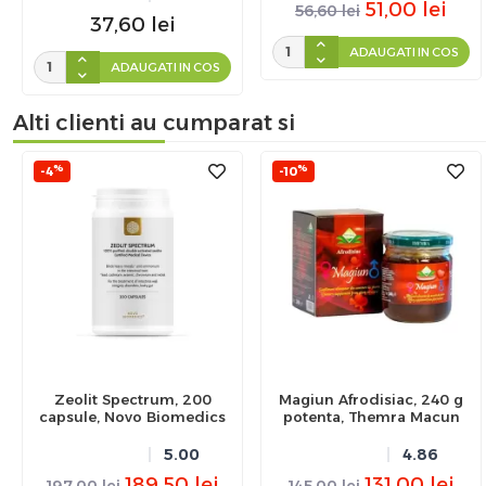
51,00
lei
56,60
lei
37,60
lei
ADAUGATI IN COS
ADAUGATI IN COS
Alti clienti au cumparat si
%
%
-4
-10
Zeolit Spectrum, 200
Magiun Afrodisiac, 240 g
capsule, Novo Biomedics
potenta, Themra Macun
5.00
4.86
189,50
lei
131,00
lei
197,00
lei
145,00
lei