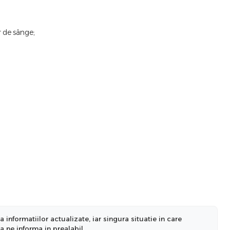
r de sânge;
nformatiilor actualizate, iar singura situatie in care
a ne informa in prealabil.