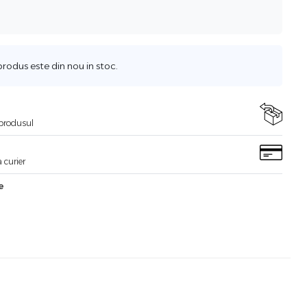
odus este din nou in stoc.
i produsul
 curier
e