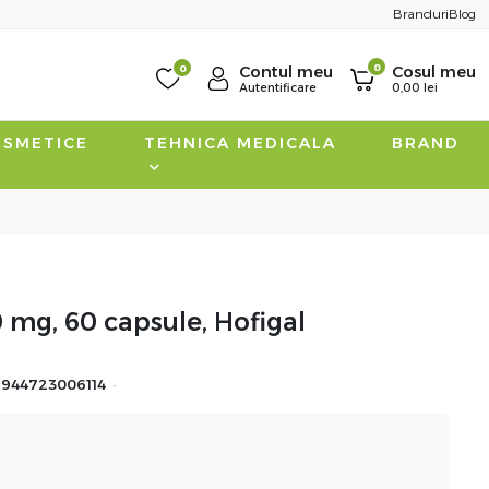
Branduri
Blog
0
0
Contul meu
Cosul meu
Autentificare
0,00
lei
SMETICE
TEHNICA MEDICALA
BRAND
 mg, 60 capsule, Hofigal
·
5944723006114