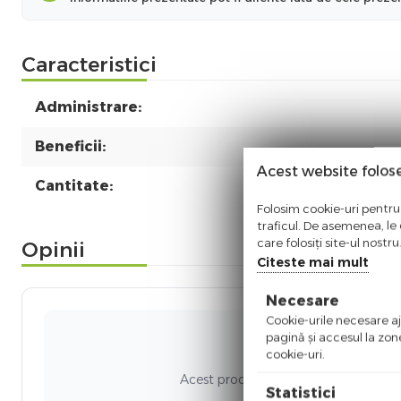
Caracteristici
Administrare:
Beneficii:
Acest website folos
Cantitate:
Folosim cookie-uri pentru 
traficul. De asemenea, le o
care folosiți site-ul nostr
Opinii
Citeste mai mult
Necesare
Cookie-urile necesare aju
pagină şi accesul la zon
Ni
cookie-uri.
Acest produs nu a adunat recenzii. Fi
Statistici