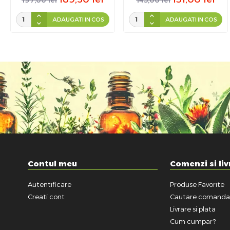
ADAUGATI IN COS
ADAUGATI IN COS
Contul meu
Comenzi si liv
Autentificare
Produse Favorite
Creati cont
Cautare comand
Livrare si plata
Cum cumpar?