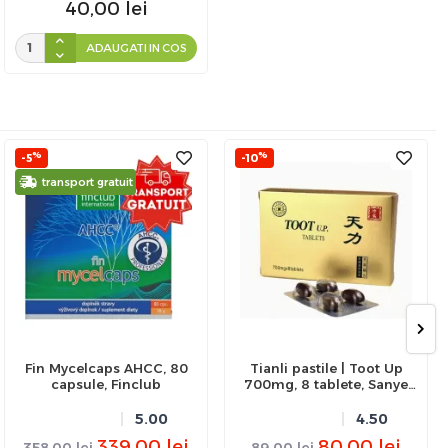
40,00
lei
ADAUGATI IN COS
%
%
-5
-10
transport gratuit
Fin Mycelcaps AHCC, 80
Tianli pastile | Toot Up
capsule, Finclub
700mg, 8 tablete, Sanye
Intercom
5.00
4.50
339,00
lei
80,00
lei
358,00
lei
89,00
lei