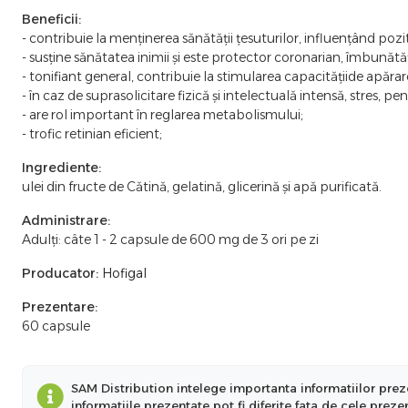
Beneficii:
- contribuie la menţinerea sănătăţii ţesuturilor, influenţând pozi
- susţine sănătatea inimii şi este protector coronarian, îmbunătăţe
- tonifiant general, contribuie la stimularea capacităţiide apăra
- în caz de suprasolicitare fizică şi intelectuală intensă, stres, pe
- are rol important în reglarea metabolismului;
- trofic retinian eficient;
Ingrediente:
ulei din fructe de Cătină, gelatină, glicerină și apă purificată.
Administrare:
Adulţi: câte 1 - 2 capsule de 600 mg de 3 ori pe zi
Producator:
Hofigal
Prezentare:
60 capsule
SAM Distribution intelege importanta informatiilor preze
informatiile prezentate pot fi diferite fata de cele prez