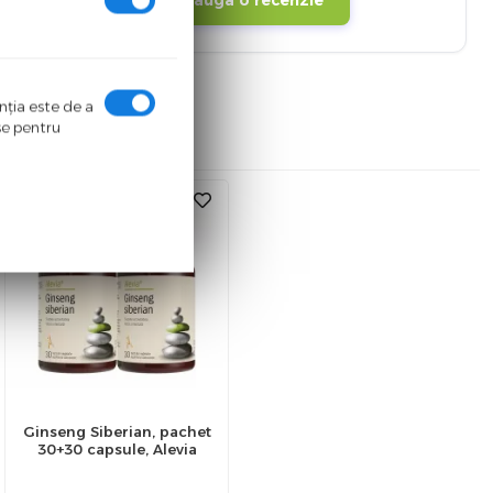
enţia este de a
ase pentru
Ginseng Siberian, pachet
30+30 capsule, Alevia