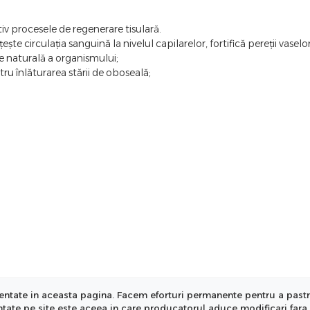
tiv procesele de regenerare tisulară.
şte circulaţia sanguină la nivelul capilarelor, fortifică pereţii vaselo
re naturală a organismului;
ntru înlăturarea stării de oboseală;
ntate in aceasta pagina. Facem eforturi permanente pentru a pastra i
entate pe site este aceea in care producatorul aduce modificari fara 