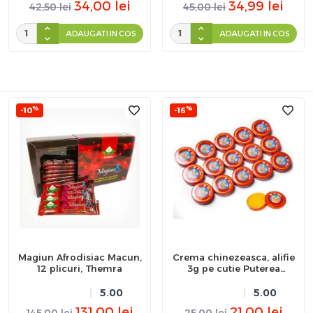
34,00
lei
34,99
lei
42,50
lei
45,00
lei
ADAUGATI IN COS
ADAUGATI IN COS
%
%
-10
-16
Magiun Afrodisiac Macun,
Crema chinezeasca, alifie
12 plicuri, Themra
3g pe cutie Puterea
Tigrului
5.00
5.00
131,00
lei
21,00
lei
145,00
lei
25,00
lei