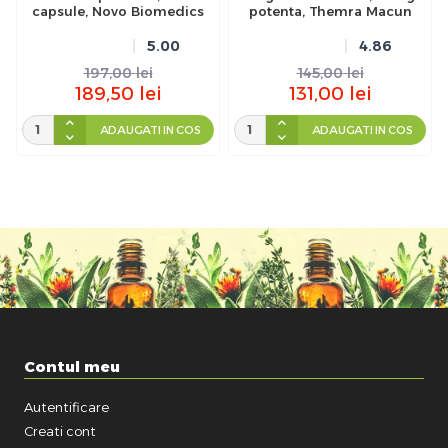
capsule, Novo Biomedics
potenta, Themra Macun
5.00
4.86
197,00
lei
145,00
lei
189,50
lei
131,00
lei
ADAUGATI IN COS
ADAUGATI IN COS
Contul meu
Autentificare
Creati cont