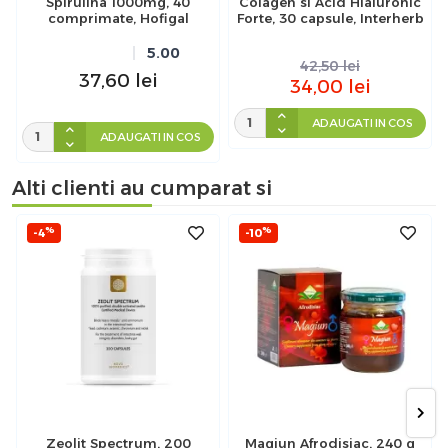
Spirulina 1000mg, 40
Colagen si Acid Hialuronic
comprimate, Hofigal
Forte, 30 capsule, Interherb
5.00
42,50
lei
37,60
lei
34,00
lei
ADAUGATI IN COS
ADAUGATI IN COS
Alti clienti au cumparat si
%
%
-4
-10
Zeolit Spectrum, 200
Magiun Afrodisiac, 240 g