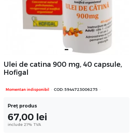
Ulei de catina 900 mg, 40 capsule,
Hofigal
·
·
Momentan indisponibil
COD:
5944723006275
Preț produs
67,00
lei
include 21% TVA