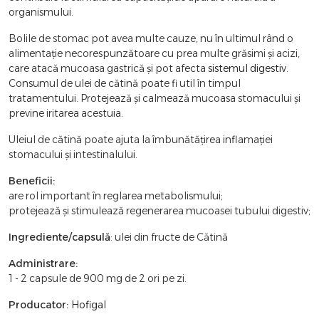
organismului.
Bolile de stomac pot avea multe cauze, nu în ultimul rând o
alimentație necorespunzătoare cu prea multe grăsimi și acizi,
care atacă mucoasa gastrică și pot afecta
sistemul digestiv
.
Consumul de ulei de cătină poate fi util în timpul
tratamentului. Protejează și calmează mucoasa stomacului și
previne iritarea acestuia.
Uleiul de cătină poate ajuta la îmbunătățirea inflamației
stomacului și intestinalului.
Beneficii:
are rol important în reglarea metabolismului;
protejează şi stimulează regenerarea mucoasei tubului digestiv;
Ingrediente/capsulă
: ulei din fructe de Cătină
Administrare:
1 - 2 capsule de 900 mg de 2 ori pe zi.
Producator:
Hofigal