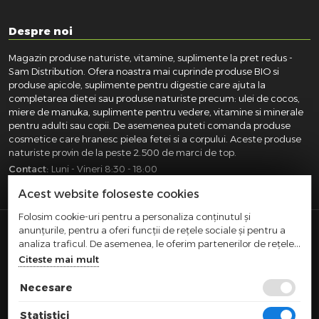
Despre noi
Magazin produse naturiste, vitamine, suplimente la pret redus -
Sam Distribution. Ofera noastra mai cuprinde produse BIO si
produse apicole, suplimente pentru digestie care ajuta la
completarea dietei sau produse naturiste precum: ulei de cocos,
miere de manuka, suplimente pentru vedere, vitamine si minerale
pentru adulti sau copii. De asemenea puteti comanda produse
cosmetice care hranesc pielea fetei si a corpului. Aceste produse
naturiste provin de la peste 2.500 de marci de top.
Contact:
Luni - Vineri 8:30 - 18:00
031.418.0100
|
0721.281.755
|
0764.300.469
Acest website foloseste cookies
Folosim cookie-uri pentru a personaliza conținutul și
anunțurile, pentru a oferi funcții de rețele sociale și pentru a
SAM DISTRIBUTION S.R.L.
- Registrul Comertului:
analiza traficul. De asemenea, le oferim partenerilor de rețele
J40/10004/2002, Cod fiscal: RO14935035, Adresa: Str.
sociale, de publicitate și de analize informații cu privire la
Citeste mai mult
Dimieni, nr. 7, Bucuresti, sector 5.
modul în care folosiți site-ul nostru. Aceștia le pot combina cu
Comert cu amanuntul efectuat in afara magazinelor,
alte informații oferite de dvs. sau culese în urma folosirii
Necesare
standurilor, chioscurilor si pietelor
serviciilor lor.
|
|
TERMENI SI CONDITII
CONFIDENTIALITATE
POLITICA COOKIES
Statistici