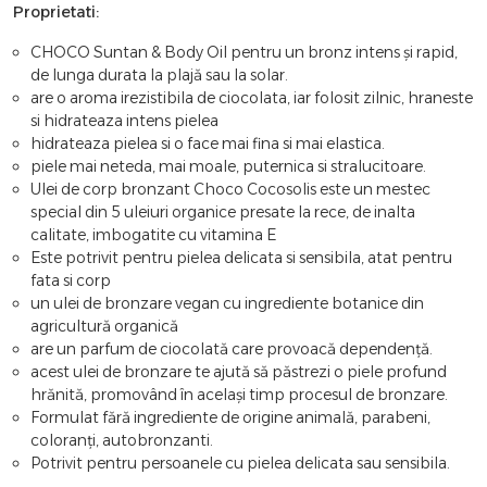
Proprietati:
CHOCO Suntan & Body Oil pentru un bronz intens și rapid,
de lunga durata la plajă sau la solar.
are o aroma irezistibila de ciocolata, iar folosit zilnic, hraneste
si hidrateaza intens pielea
hidrateaza pielea si o face mai fina si mai elastica.
piele mai neteda, mai moale, puternica si stralucitoare.
Ulei de corp bronzant Choco Cocosolis este un mestec
special din 5 uleiuri organice presate la rece, de inalta
calitate, imbogatite cu vitamina E
Este potrivit pentru pielea delicata si sensibila, atat pentru
fata si corp
un ulei de bronzare vegan cu ingrediente botanice din
agricultură organică
are un parfum de ciocolată care provoacă dependență.
acest ulei de bronzare te ajută să păstrezi o piele profund
hrănită, promovând în același timp procesul de bronzare.
Formulat fără ingrediente de origine animală, parabeni,
coloranți, autobronzanti.
Potrivit pentru persoanele cu pielea delicata sau sensibila.