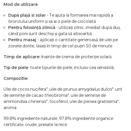
Mod de utilizare:
După plajă si solar
- Te ajuta la formarea mai rapidă a
bronzului uniform și sa ai o piele de ciocolată
Pentru folosință zilnică
- utilizați zilnic, imediat după duș,
când porii sunt deschiși și gata să absoarbă
Pentru masaj
- aplicați o cantitate generoasă de ulei pe
zonele dorite, lăsați în timp de cel puțin 30 de minute
Timp de aplicare:
înainte de crema de protecție solară;
Tip de piele
: toate tipurile de piele, inclusiv cea sensibilă;
Compozitie:
Ulei de cocos nucifera*, ulei de prunus amygdalus dulcis*, unt
de semințe de cacao theobroma*, ulei de semințe de
simmondsia chinensis*, tocoferol, ulei de persea gratissima*,
aroma.
99,8% ingrediente naturale, 97,8% ingrediente organice
certificate, crude, presate la rece.