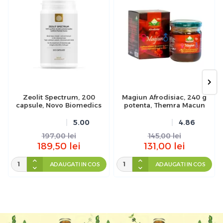
Zeolit Spectrum, 200
Magiun Afrodisiac, 240 g
capsule, Novo Biomedics
potenta, Themra Macun
5.00
4.86
197,00
lei
145,00
lei
189,50
lei
131,00
lei
ADAUGATI IN COS
ADAUGATI IN COS