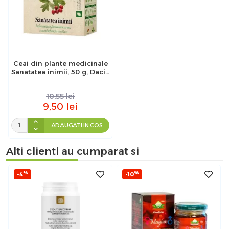
Ceai din plante medicinale
Sanatatea inimii, 50 g, Dacia
Plant
10,55
lei
9,50
lei
ADAUGATI IN COS
Alti clienti au cumparat si
%
%
-4
-10