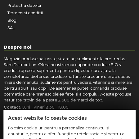
Protectia datelor
Termeni si conditii
Blog
SAL
Despre noi
Magazin produse naturiste, vitamine, suplimente la pret redus -
Sam Distribution. Ofera noastra mai cuprinde produse BIO si
produse apicole, suplimente pentru digestie care ajuta la
completarea dietei sau produse naturiste precum: ulei de cocos,
miere de manuka, suplimente pentru vedere, vitamine si minerale
pentru adulti sau copii. De asemenea puteti comanda produse
cosmetice care hranesc pielea fetei si a corpului. Aceste produse
naturiste provin de la peste 2.500 de marci de top.
Contact:
Luni - Vineri 8:30 - 18:00
031.418.0100
|
0721.281.755
|
0764.300.469
Acest website foloseste cookies
Folosim cookie-uri pentru a personaliza conținutul și
anunțurile, pentru a oferi funcții de rețele sociale și pentru a
SAM DISTRIBUTION S.R.L.
- Registrul Comertului: