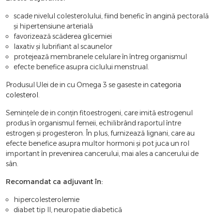
scade nivelul colesterolului, fiind benefic în angină pectorală
și hipertensiune arterială
favorizează scăderea glicemiei
laxativ și lubrifiant al scaunelor
protejează membranele celulare în întreg organismul
efecte benefice asupra ciclului menstrual.
Produsul Ulei de in cu Omega 3 se gaseste in
categoria
colesterol
.
Semințele de in conțin fitoestrogeni, care imită estrogenul
produs în organismul femeii, echilibrând raportul între
estrogen și progesteron. În plus, furnizează lignani, care au
efecte benefice asupra multor hormoni și pot juca un rol
important în prevenirea cancerului, mai ales a cancerului de
sân.
Recomandat ca adjuvant în:
hipercolesterolemie
diabet tip II, neuropatie diabetică