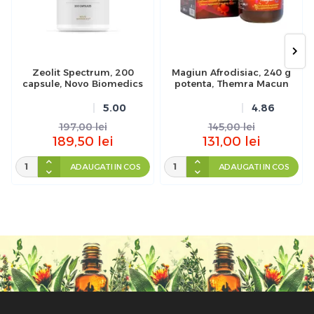
Zeolit Spectrum, 200
Magiun Afrodisiac, 240 g
capsule, Novo Biomedics
potenta, Themra Macun
5.00
4.86
197,00
lei
145,00
lei
189,50
lei
131,00
lei
ADAUGATI IN COS
ADAUGATI IN COS