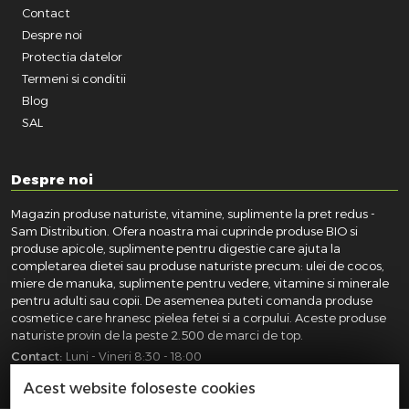
Contact
Despre noi
Protectia datelor
Termeni si conditii
Blog
SAL
Despre noi
Magazin produse naturiste, vitamine, suplimente la pret redus -
Sam Distribution. Ofera noastra mai cuprinde produse BIO si
produse apicole, suplimente pentru digestie care ajuta la
completarea dietei sau produse naturiste precum: ulei de cocos,
miere de manuka, suplimente pentru vedere, vitamine si minerale
pentru adulti sau copii. De asemenea puteti comanda produse
cosmetice care hranesc pielea fetei si a corpului. Aceste produse
naturiste provin de la peste 2.500 de marci de top.
Contact:
Luni - Vineri 8:30 - 18:00
031.418.0100
|
0721.281.755
|
0764.300.469
Acest website foloseste cookies