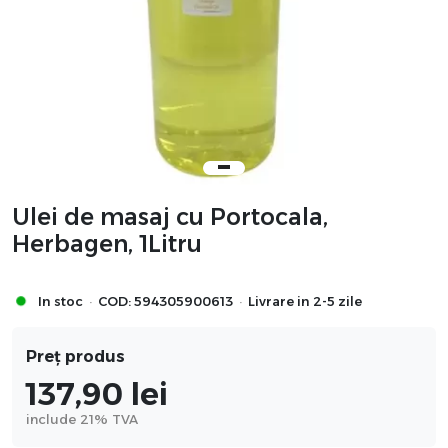
Ulei de masaj cu Portocala,
Herbagen, 1Litru
·
·
In stoc
COD:
594305900613
Livrare in 2-5 zile
Preț produs
137,90
lei
include 21% TVA