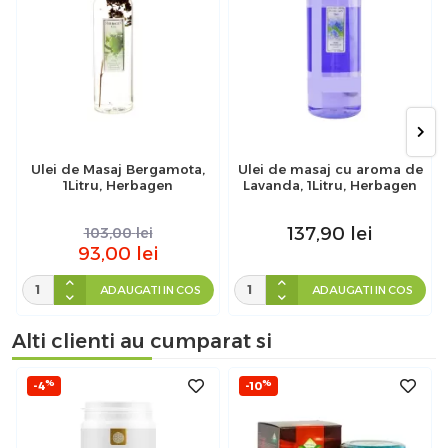
Ulei de Masaj Bergamota,
Ulei de masaj cu aroma de
1Litru, Herbagen
Lavanda, 1Litru, Herbagen
137,90
lei
103,00
lei
93,00
lei
ADAUGATI IN COS
ADAUGATI IN COS
Alti clienti au cumparat si
%
%
-4
-10