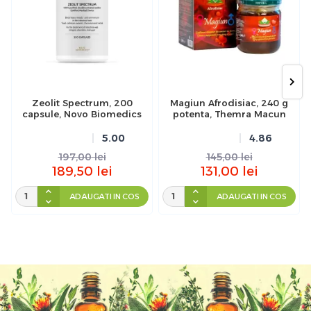
Zeolit Spectrum, 200
Magiun Afrodisiac, 240 g
capsule, Novo Biomedics
potenta, Themra Macun
5.00
4.86
197,00
lei
145,00
lei
189,50
lei
131,00
lei
ADAUGATI IN COS
ADAUGATI IN COS