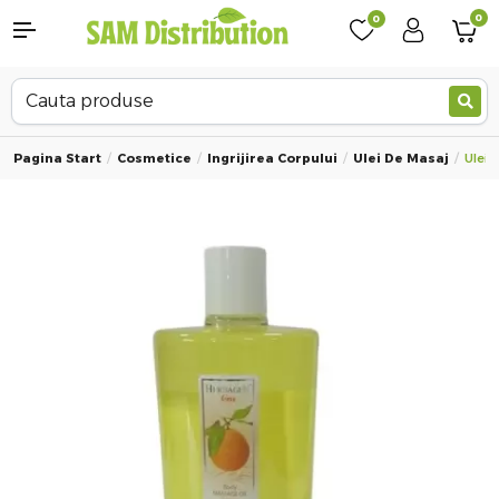
0
0
Pagina Start
Cosmetice
Ingrijirea Corpului
Ulei De Masaj
Ulei 