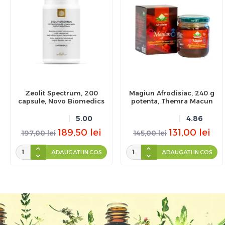
Zeolit Spectrum, 200
Magiun Afrodisiac, 240 g
capsule, Novo Biomedics
potenta, Themra Macun
5.00
4.86
189,50
lei
131,00
lei
197,00
lei
145,00
lei
ADAUGATI IN COS
ADAUGATI IN COS