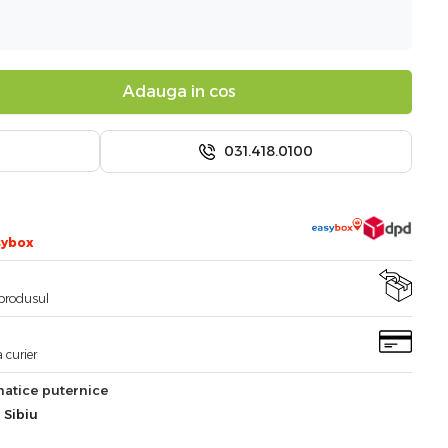
Adauga in cos
031.418.0100
sybox
i produsul
 curier
atice puternice
 Sibiu