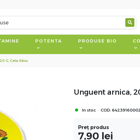
TAMINE
POTENTA
PRODUSE BIO
CO
20 G, Ceta Sibiu
Unguent arnica, 20
·
In stoc
COD:
6423916000
Preț produs
7,90
lei