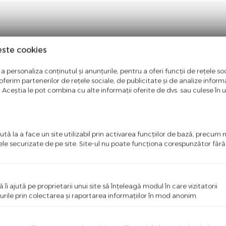
este cookies
a personaliza conținutul și anunțurile, pentru a oferi funcții de rețele soc
ferim partenerilor de rețele sociale, de publicitate și de analize informaț
u. Aceștia le pot combina cu alte informații oferite de dvs. sau culese în urm
ci o recenzie
i primul care scrie ceva bun despre acest produs!
tă la a face un site utilizabil prin activarea funcţiilor de bază, precum 
ele securizate de pe site. Site-ul nu poate funcţiona corespunzător făr
ă îi ajută pe proprietarii unui site să înţeleagă modul în care vizitatorii
urile prin colectarea şi raportarea informaţiilor în mod anonim.