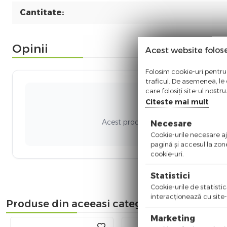
Cantitate:
Opinii
Acest website folos
Folosim cookie-uri pentru 
traficul. De asemenea, le o
care folosiți site-ul nostr
Citeste mai mult
Ni
Acest produs nu a adunat recenzii. Fi
Necesare
Cookie-urile necesare aju
pagină şi accesul la zon
cookie-uri.
Statistici
Cookie-urile de statistic
interacţionează cu site-
Produse din aceeasi categorie
Marketing