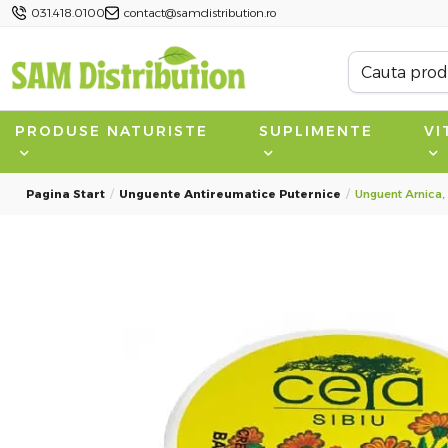
031.418.0100
contact@samdistribution.ro
PRODUSE NATURISTE
SUPLIMENTE
VI
Pagina Start
Unguente Antireumatice Puternice
Unguent Arnica, 