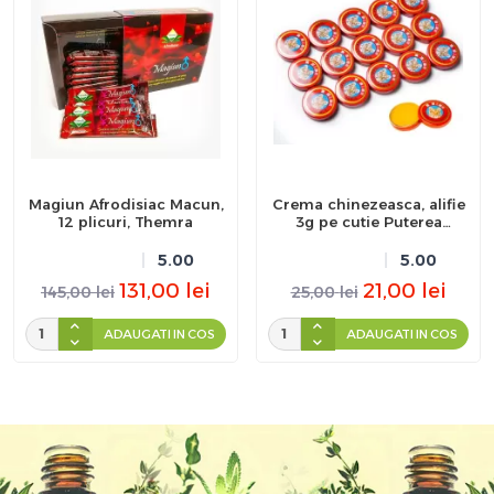
Magiun Afrodisiac Macun,
Crema chinezeasca, alifie
12 plicuri, Themra
3g pe cutie Puterea
Tigrului
5.00
5.00
131,00
lei
21,00
lei
145,00
lei
25,00
lei
ADAUGATI IN COS
ADAUGATI IN COS