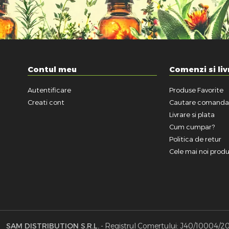
Contul meu
Comenzi si liv
Autentificare
Produse Favorite
Creati cont
Cautare comand
Livrare si plata
Cum cumpar?
Politica de retur
Cele mai noi prod
SAM DISTRIBUTION S.R.L.
- Registrul Comertului: J40/10004/2002