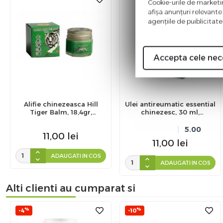
Cookie-urile de marketing
afişa anunţuri relevante
agenţiile de puiblicitate
Accepta cele nec
Alifie chinezeasca Hill
Ulei antireumatic essential
Tiger Balm, 18,4gr,
chinezesc, 30 ml,
Naturalia Diet
Naturalia Diet
5.00
11,00
lei
11,00
lei
ADAUGATI IN COS
ADAUGATI IN COS
Alti clienti au cumparat si
%
%
-4
-10