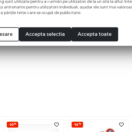
 sunt utilizate pentru a-i urmări pe utilizatori de la un site la altul. Int
 şi antrenante pentru utilizatorii individuali, aşadar ele sunt mai valoro
 şi părţile terţe care se ocupă de publicitate.
esare
Accepta selectia
Accepta toate
%
%
-10
-16