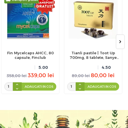
Fin Mycelcaps AHCC, 80
Tianli pastile | Toot Up
capsule, Finclub
700mg, 8 tablete, Sanye
Intercom
5.00
4.50
339,00
lei
80,00
lei
358,00
lei
89,00
lei
ADAUGATI IN COS
ADAUGATI IN COS