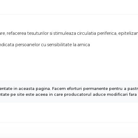
, refacerea tesuturilor si stimuleaza circulatia periferica, epiteliza
ndicata persoanelor cu sensibilitate la arnica
ntate in aceasta pagina. Facem eforturi permanente pentru a pastra i
entate pe site este aceea in care producatorul aduce modificari fara 