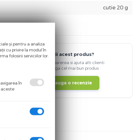
cutie 20 g
iale și pentru a analiza
ii cu privire la modul în
Detii acest produs?
a folosirii serviciilor lor.
Spune-ti parerea si ajuta alti clienti
sa aleaga cel mai bun produs
Adauga o recenzie
navigarea în
ă aceste