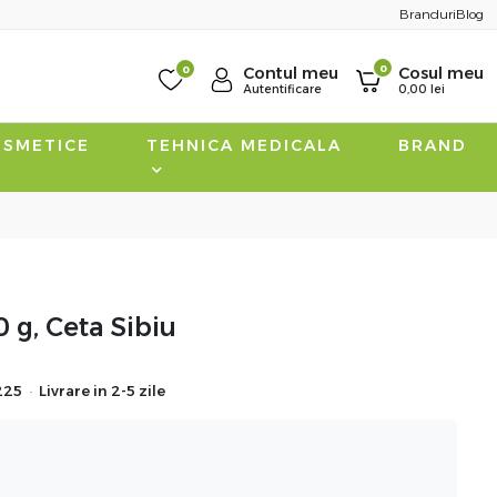
Branduri
Blog
0
0
Contul meu
Cosul meu
Autentificare
0,00
lei
SMETICE
TEHNICA MEDICALA
BRAND
 g, Ceta Sibiu
·
225
Livrare in 2-5 zile