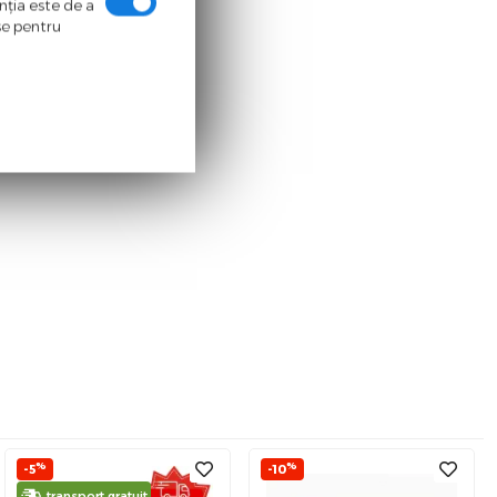
enţia este de a
ase pentru
%
%
-5
-10
transport gratuit