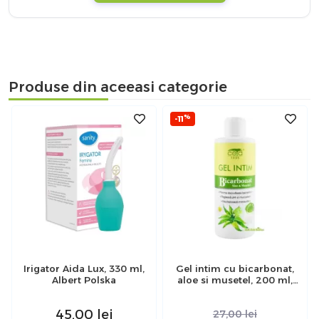
Produse din aceeasi categorie
%
-11
Irigator Aida Lux, 330 ml,
Gel intim cu bicarbonat,
Albert Polska
aloe si musetel, 200 ml,
Ceta Sibiu
45,00
lei
27,00
lei