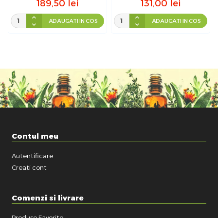
189,50
lei
131,00
lei
ADAUGATI IN COS
ADAUGATI IN COS
Contul meu
Autentificare
Creati cont
Comenzi si livrare
Produse Favorite