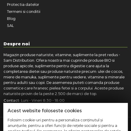
Protectia datelor
Termeni si conditii
Blog
SAL
Despre noi
Magazin produse naturiste, vitamine, suplimente la pret redus -
Sam Distribution. Ofera noastra mai cuprinde produse BIO si
produse apicole, suplimente pentru digestie care ajuta la
completarea dietei sau produse naturiste precum: ulei de cocos,
miere de manuka, suplimente pentru vedere, vitamine si minerale
pentru adulti sau copii. De asemenea puteti comanda produse
cosmetice care hranesc pielea fetei si a corpului. Aceste produse
naturiste provin de la peste 2.500 de marci de top.
Contact:
Luni - Vineri 8:30 - 18:00
031.418.0100
|
0721.281.755
|
0764.300.469
Acest website foloseste cookies
Folosim cookie-uri pentru a personaliza conținutul și
anunțurile, pentru a oferi funcții de rețele sociale și pentru a
SAM DISTRIBUTION S.R.L.
- Registrul Comertului: