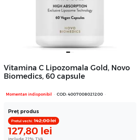
Vitamina C Lipozomala Gold, Novo
Biomedics, 60 capsule
·
·
Momentan indisponibil
COD:
4007008021200
Preț produs
142,00
lei
Pretul vechi:
127,80
lei
include 21% TVA