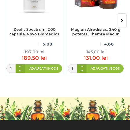
Zeolit Spectrum, 200
Magiun Afrodisiac, 240 g
capsule, Novo Biomedics
potenta, Themra Macun
5.00
4.86
197,00
lei
145,00
lei
189,50
lei
131,00
lei
ADAUGATI IN COS
ADAUGATI IN COS