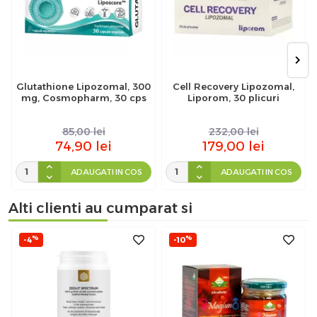
Glutathione Lipozomal, 300
Cell Recovery Lipozomal,
mg, Cosmopharm, 30 cps
Liporom, 30 plicuri
85,00
lei
232,00
lei
74,90
lei
179,00
lei
ADAUGATI IN COS
ADAUGATI IN COS
Alti clienti au cumparat si
%
%
-4
-10