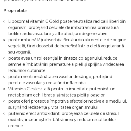
Proprietati:
Liposomal vitamin C Gold poate neutraliza radicalii liberi din
organism, protejând celulele de îmbătrânirea prematură,
bolile cardiovasculare și alte afecțiuni degenerative.
poate imbunătăți absorbția fierului din alimentele de origine
vegetală, fiind deosebit de benefică într-o dietă vegetariană
sau vegană.
poate avea un rol esențial în sinteza colagenului, reduce
semnele îmbătrânirii premature a pielii și sprijină vindecarea
leziunilor cutanate.
poate menține sănătatea vaselor de sânge, protejând
peretele vascular și reducând inflamația.
Vitamina C este vitală pentru o imunitate puternică, un
metabolism echilibrat și sănătatea pielii și oaselor
poate oferi protecție împotriva efectelor nocive ale mediului,
susținând rezistența și vitalitatea organismului
puternic efect antioxidant, protejează celulele de stresul
oxidativ, încetinește îmbătrânirea și reduce riscul bolilor
cronice