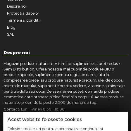
Despre noi
Protectia datelor
Termeni si conditii
Blog
SAL
Despre noi
Magazin produse naturiste, vitamine, suplimente la pret redus -
Sam Distribution. Ofera noastra mai cuprinde produse BIO si
produse apicole, suplimente pentru digestie care ajuta la
completarea dietei sau produse naturiste precum: ulei de cocos,
miere de manuka, suplimente pentru vedere, vitamine si minerale
pentru adulti sau copii. De asemenea puteti comanda produse
cosmetice care hranesc pielea fetei si a corpului. Aceste produse
naturiste provin de la peste 2.500 de marci de top.
Contact:
Luni - Vineri 8:30 - 18:00
031.418.0100
|
0721.281.755
|
0764.300.469
Acest website foloseste cookies
Folosim cookie-uri pentru a personaliza conținutul și