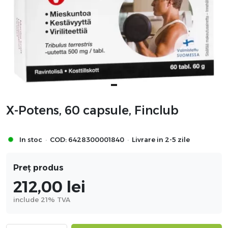
X-Potens, 60 capsule, Finclub
·
·
In stoc
COD:
6428300001840
Livrare in 2-5 zile
Preț produs
212,00
lei
include 21% TVA