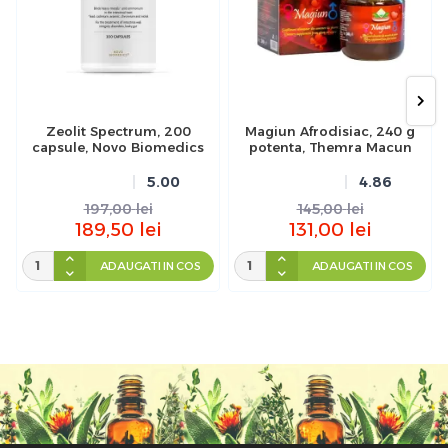
Zeolit Spectrum, 200
Magiun Afrodisiac, 240 g
capsule, Novo Biomedics
potenta, Themra Macun
5.00
4.86
197,00
lei
145,00
lei
189,50
lei
131,00
lei
ADAUGATI IN COS
ADAUGATI IN COS