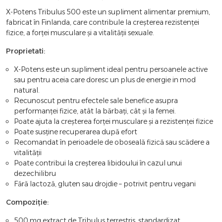
X-Potens Tribulus 500 este un supliment alimentar premium,
fabricat în Finlanda, care contribule la creșterea rezistenței
fizice, a forței musculare și a vitalității sexuale.
Proprietati:
X-Potens este un supliment ideal pentru persoanele active
sau pentru aceia care doresc un plus de energie in mod
natural.
Recunoscut pentru efectele sale benefice asupra
performanței fizice, atât la bărbați, cât și la femei.
Poate ajuta la creșterea forței musculare și a rezistenței fizice
Poate susține recuperarea după efort
Recomandat în perioadele de oboseală fizică sau scădere a
vitalității
Poate contribui la creșterea libidoului în cazul unui
dezechilibru
Fără lactoză, gluten sau drojdie – potrivit pentru vegani
Compoziție:
500 mg extract de Tribulus terrestris, standardizat.