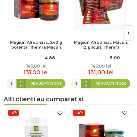
Magiun Afrodisiac, 240 g
Magiun Afrodisiac Macun,
potenta, Themra Macun
12 plicuri, Themra
4.86
5.00
145,00
lei
145,00
lei
131,00
lei
131,00
lei
ADAUGATI IN COS
ADAUGATI IN COS
Alti clienti au cumparat si
%
%
-4
-10