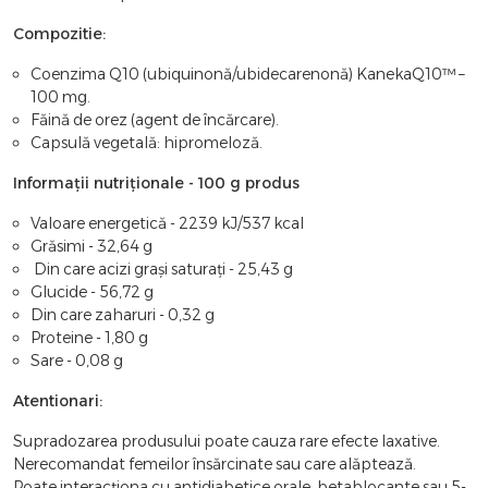
Compozitie:
Coenzima Q10 (ubiquinonă/ubidecarenonă) KanekaQ10™ –
100 mg.
Făină de orez (agent de încărcare).
Capsulă vegetală: hipromeloză.
Informații nutriționale - 100 g produs
Valoare energetică - 2239 kJ/537 kcal
Grăsimi - 32,64 g
Din care acizi grași saturați - 25,43 g
Glucide - 56,72 g
Din care zaharuri - 0,32 g
Proteine - 1,80 g
Sare - 0,08 g
Atentionari:
Supradozarea produsului poate cauza rare efecte laxative.
Nerecomandat femeilor însărcinate sau care alăptează.
Poate interacționa cu antidiabetice orale, betablocante sau 5-