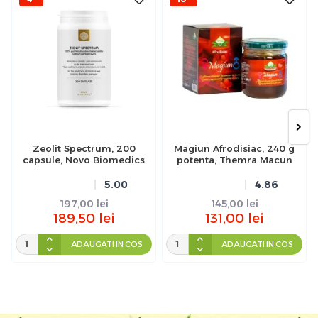
Zeolit Spectrum, 200
Magiun Afrodisiac, 240 g
capsule, Novo Biomedics
potenta, Themra Macun
5.00
4.86
197,00
lei
145,00
lei
189,50
lei
131,00
lei
ADAUGATI IN COS
ADAUGATI IN COS