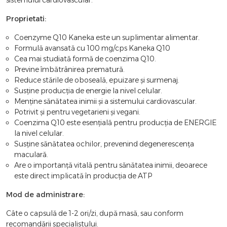
Proprietati:
Coenzyme Q10 Kaneka este un suplimentar alimentar.
Formulă avansată cu 100 mg/cps Kaneka Q10
Cea mai studiată formă de coenzima Q10.
Previne îmbătrânirea prematură.
Reduce stările de oboseală, epuizare și surmenaj.
Susține producția de energie la nivel celular.
Menține sănătatea inimii și a sistemului cardiovascular.
Potrivit și pentru vegetarieni și vegani.
Coenzima Q10 este esențială pentru producția de ENERGIE
la nivel celular.
Susține sănătatea ochilor, prevenind degenerescența
maculară.
Are o importanță vitală pentru sănătatea inimii, deoarece
este direct implicată în producția de ATP
Mod de administrare:
Câte o capsulă de 1-2 ori/zi, după masă, sau conform
recomandării specialistului.