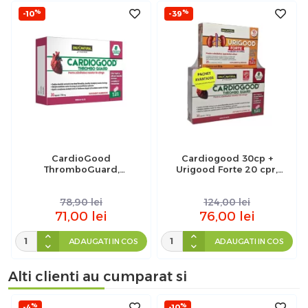
%
%
-10
-39
CardioGood
Cardiogood 30cp +
ThromboGuard,
Urigood Forte 20 cpr,
Antitrombotic, 30 capsule,
Pachet Avantajos, Only
Only Natural
Natural
78,90
lei
124,00
lei
71,00
lei
76,00
lei
ADAUGATI IN COS
ADAUGATI IN COS
Alti clienti au cumparat si
%
%
-4
-10