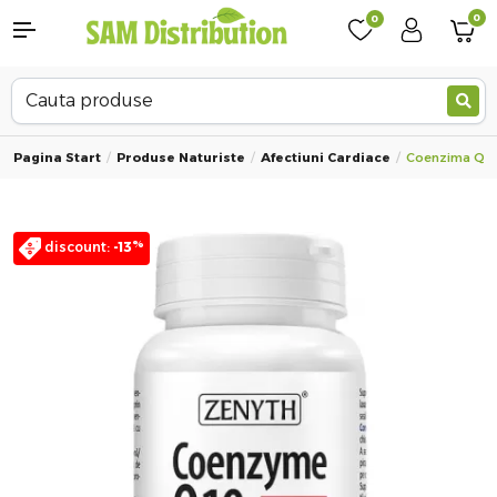
0
0
Pagina Start
Produse Naturiste
Afectiuni Cardiace
Coenzima Q10 
%
discount:
-13