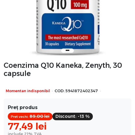
Coenzima Q10 Kaneka, Zenyth, 30
capsule
·
·
Momentan indisponibil
COD:
5941872402347
Preț produs
89,00
lei
Discount:
-13 %
Pret vechi:
77,49
lei
include 21% TVA