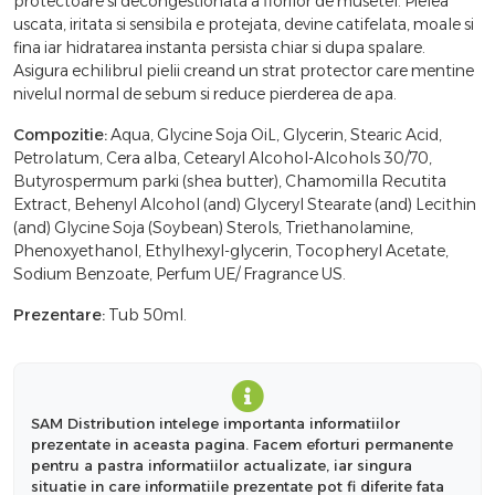
protectoare si decongestionata a florilor de musetel. Pielea
uscata, iritata si sensibila e protejata, devine catifelata, moale si
fina iar hidratarea instanta persista chiar si dupa spalare.
Asigura echilibrul pielii creand un strat protector care mentine
nivelul normal de sebum si reduce pierderea de apa.
Compozitie:
Aqua, Glycine Soja OiL, Glycerin, Stearic Acid,
Petrolatum, Cera alba, Cetearyl Alcohol-Alcohols 30/70,
Butyrospermum parki (shea butter), Chamomilla Recutita
Extract, Behenyl Alcohol (and) Glyceryl Stearate (and) Lecithin
(and) Glycine Soja (Soybean) Sterols, Triethanolamine,
Phenoxyethanol, Ethylhexyl-glycerin, Tocopheryl Acetate,
Sodium Benzoate, Perfum UE/ Fragrance US.
Prezentare:
Tub 50ml.
SAM Distribution intelege importanta informatiilor
prezentate in aceasta pagina. Facem eforturi permanente
pentru a pastra informatiilor actualizate, iar singura
situatie in care informatiile prezentate pot fi diferite fata