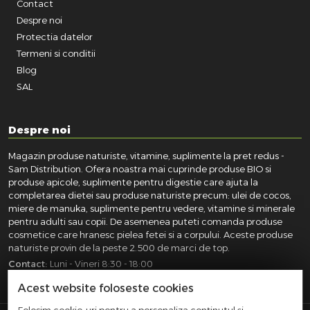
Contact
Despre noi
Protectia datelor
Termeni si conditii
Blog
SAL
Despre noi
Magazin produse naturiste, vitamine, suplimente la pret redus -
Sam Distribution. Ofera noastra mai cuprinde produse BIO si
produse apicole, suplimente pentru digestie care ajuta la
completarea dietei sau produse naturiste precum: ulei de cocos,
miere de manuka, suplimente pentru vedere, vitamine si minerale
pentru adulti sau copii. De asemenea puteti comanda produse
cosmetice care hranesc pielea fetei si a corpului. Aceste produse
naturiste provin de la peste 2.500 de marci de top.
Contact:
Luni - Vineri 8:30 - 18:00
031.418.0100
|
0721.281.755
|
0764.300.469
Acest website foloseste cookies