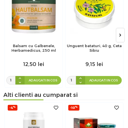
Balsam cu Galbenele,
Unguent bataturi, 40 g, Ceta
Herbamedicus, 250 ml
Sibiu
12,50
lei
9,15
lei
ADAUGATI IN COS
ADAUGATI IN COS
Alti clienti au cumparat si
%
%
-4
-10