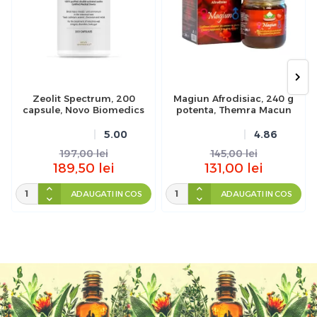
Zeolit Spectrum, 200
Magiun Afrodisiac, 240 g
capsule, Novo Biomedics
potenta, Themra Macun
5.00
4.86
197,00
lei
145,00
lei
189,50
lei
131,00
lei
ADAUGATI IN COS
ADAUGATI IN COS