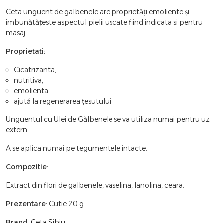
Ceta unguent de galbenele are proprietăți emoliente și
îmbunătățeste aspectul pielii uscate fiind indicata si pentru
masaj.
Proprietati:
Cicatrizanta,
nutritiva,
emolienta
ajută la regenerarea țesutului
Unguentul cu Ulei de Gălbenele se va utiliza numai pentru uz
extern.
A se aplica numai pe tegumentele intacte.
Compozitie
:
Extract din flori de galbenele, vaselina, lanolina, ceara.
Prezentare
: Cutie 20 g
Brand
:
Ceta Sibiu