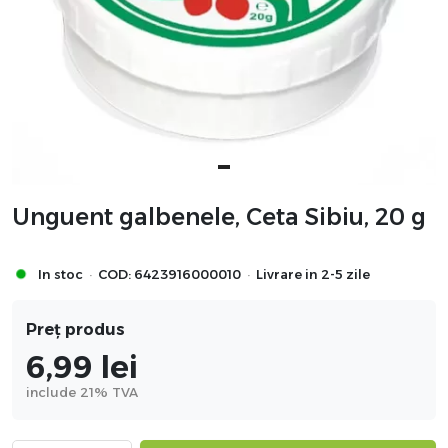
Unguent galbenele, Ceta Sibiu, 20 g
·
·
In stoc
COD:
6423916000010
Livrare in 2-5 zile
Preț produs
6,99
lei
include 21% TVA