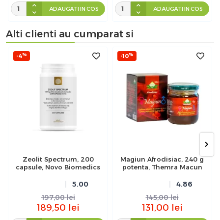
ADAUGATI IN COS
ADAUGATI IN COS
Alti clienti au cumparat si
%
%
-4
-10
Zeolit Spectrum, 200
Magiun Afrodisiac, 240 g
capsule, Novo Biomedics
potenta, Themra Macun
5.00
4.86
197,00
lei
145,00
lei
189,50
lei
131,00
lei