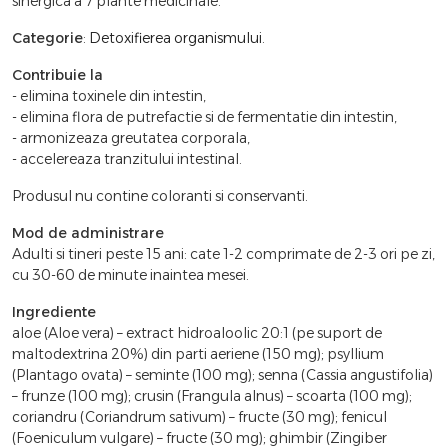
sinergica a 7 plante medicinale.
Categorie
:
Detoxifierea organismului
.
Contribuie la
- elimina toxinele din intestin,
- elimina flora de putrefactie si de fermentatie din intestin,
- armonizeaza greutatea corporala,
- accelereaza tranzitului intestinal.
Produsul nu contine coloranti si conservanti.
Mod de administrare
Adulti si tineri peste 15 ani: cate 1-2 comprimate de 2-3 ori pe zi,
cu 30-60 de minute inaintea mesei.
Ingrediente
aloe (Aloe vera) – extract hidroaloolic 20:1 (pe suport de
maltodextrina 20%) din parti aeriene (150 mg); psyllium
(Plantago ovata) – seminte (100 mg); senna (Cassia angustifolia)
– frunze (100 mg); crusin (Frangula alnus) – scoarta (100 mg);
coriandru (Coriandrum sativum) – fructe (30 mg); fenicul
(Foeniculum vulgare) – fructe (30 mg); ghimbir (Zingiber