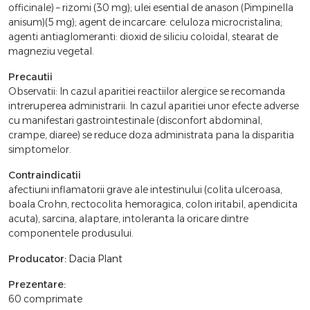
officinale) – rizomi (30 mg); ulei esential de anason (Pimpinella
anisum)(5 mg); agent de incarcare: celuloza microcristalina;
agenti antiaglomeranti: dioxid de siliciu coloidal, stearat de
magneziu vegetal.
Precautii
Observatii: In cazul aparitiei reactiilor alergice se recomanda
intreruperea administrarii. In cazul aparitiei unor efecte adverse
cu manifestari gastrointestinale (disconfort abdominal,
crampe, diaree) se reduce doza administrata pana la disparitia
simptomelor.
Contraindicatii
afectiuni inflamatorii grave ale intestinului (colita ulceroasa,
boala Crohn, rectocolita hemoragica, colon iritabil, apendicita
acuta), sarcina, alaptare, intoleranta la oricare dintre
componentele produsului.
Producator:
Dacia Plant
Prezentare:
60 comprimate