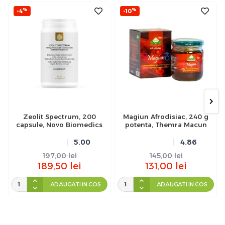
%
%
-4
-10
Zeolit Spectrum, 200
Magiun Afrodisiac, 240 g
capsule, Novo Biomedics
potenta, Themra Macun
5.00
4.86
197,00
lei
145,00
lei
189,50
lei
131,00
lei
ADAUGATI IN COS
ADAUGATI IN COS