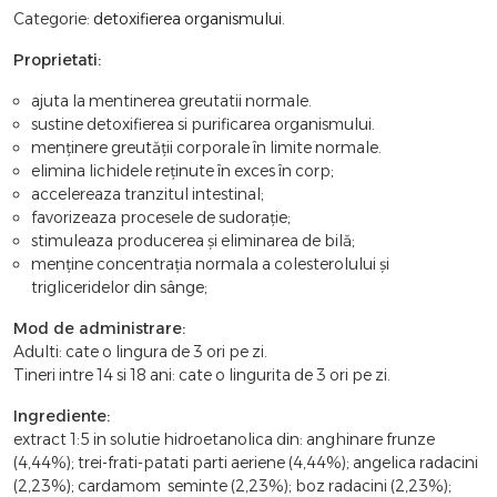
Categorie:
detoxifierea organismului
.
Proprietati:
ajuta la mentinerea greutatii normale.
sustine detoxifierea si purificarea organismului.
menținere greutății corporale în limite normale.
elimina lichidele reținute în exces în corp;
accelereaza tranzitul intestinal;
favorizeaza procesele de sudorație;
stimuleaza producerea și eliminarea de bilă;
menține concentrația normala a colesterolului și
trigliceridelor din sânge;
Mod de administrare:
Adulti: cate o lingura de 3 ori pe zi.
Tineri intre 14 si 18 ani: cate o lingurita de 3 ori pe zi.
Ingrediente:
extract 1:5 in solutie hidroetanolica din: anghinare frunze
(4,44%); trei-frati-patati parti aeriene (4,44%); angelica radacini
(2,23%); cardamom seminte (2,23%); boz radacini (2,23%);