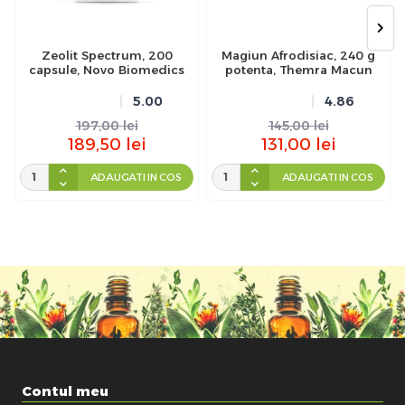
Zeolit Spectrum, 200
Magiun Afrodisiac, 240 g
capsule, Novo Biomedics
potenta, Themra Macun
5.00
4.86
197,00
lei
145,00
lei
189,50
lei
131,00
lei
ADAUGATI IN COS
ADAUGATI IN COS
Contul meu