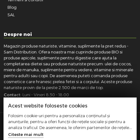
Blog
SAL
Despre noi
Magazin produse naturiste, vitamine, suplimente la pret redus -
Sam Distribution. Ofera noastra mai cuprinde produse BIO si
produse apicole, suplimente pentru digestie care ajuta la
completarea dietei sau produse naturiste precum: ulei de cocos,
miere de manuka, suplimente pentru vedere, vitamine si minerale
pentru adulti sau copii. De asemenea puteti comanda produse
cosmetice care hranesc pielea fetei si a corpului. Aceste produse
naturiste provin de la peste 2.500 de marci de top.
Contact:
Luni - Vineri 8:30 - 18:00
031.418.0100
|
0721.281.755
|
0764.300.469
Acest website foloseste cookies
Folosim cookie-uri pentru a personaliza conținutul și
anunțurile, pentru a oferi funcții de rețele sociale și pentru a
SAM DISTRIBUTION S.R.L.
- Registrul Comertului:
analiza traficul. De asemenea, le oferim partenerilor de rețele
J40/10004/2002, Cod fiscal: RO14935035, Adresa: Str.
sociale, de publicitate și de analize informații cu privire la
Citeste mai mult
Dimieni, nr. 7, Bucuresti, sector 5.
modul în care folosiți site-ul nostru. Aceștia le pot combina cu