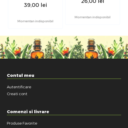
26,00
lei
39,00
lei
Momentan indisponibil
Momentan indisponibil
Contul meu
Autentificare
Creati cont
Comenzi si livrare
Produse Favorite