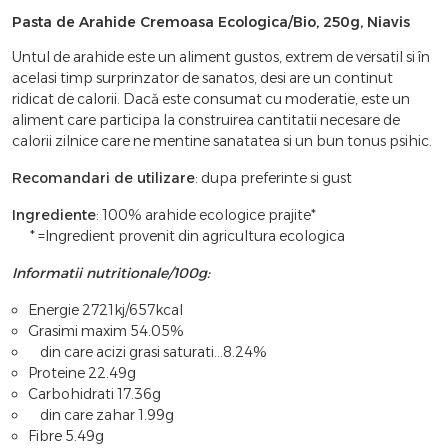
Pasta de Arahide Cremoasa Ecologica/Bio, 250g, Niavis
Untul de arahide este un aliment gustos, extrem de versatil si în
acelasi timp surprinzator de sanatos, desi are un continut
ridicat de calorii. Dacă este consumat cu moderatie, este un
aliment care participa la construirea cantitatii necesare de
calorii zilnice care ne mentine sanatatea si un bun tonus psihic.
Recomandari de utilizare
: dupa preferinte si gust
Ingrediente
: 100% arahide ecologice prajite*
* =Ingredient provenit din agricultura ecologica
Informatii nutritionale/100g:
Energie 2721kj/657kcal
Grasimi maxim 54.05%
din care acizi grasi saturati...8.24%
Proteine 22.49g
Carbohidrati 17.36g
din care zahar 1.99g
Fibre 5.49g