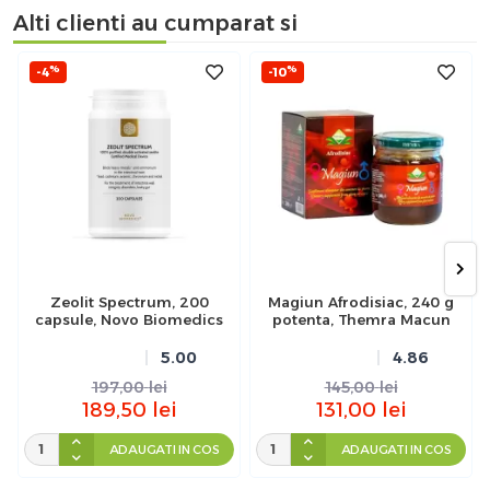
Alti clienti au cumparat si
%
%
-4
-10
Zeolit Spectrum, 200
Magiun Afrodisiac, 240 g
capsule, Novo Biomedics
potenta, Themra Macun
5.00
4.86
197,00
lei
145,00
lei
189,50
lei
131,00
lei
ADAUGATI IN COS
ADAUGATI IN COS