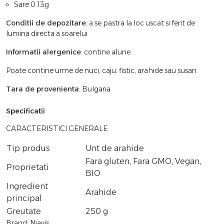
Sare 0.13g
Conditii de depozitare:
a se pastra la loc uscat si ferit de
lumina directa a soarelui
Informatii alergenice
: contine alune.
Poate contine urme de nuci, caju, fistic, arahide sau susan.
Tara de provenienta
: Bulgaria
Specificatii
CARACTERISTICI GENERALE
Tip produs
Unt de arahide
Fara gluten, Fara GMO, Vegan,
Proprietati
BIO
Ingredient
Arahide
principal
Greutate
250 g
Brand:
Niavis