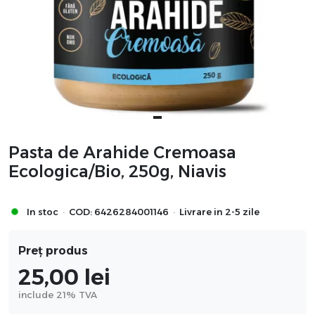
Pasta de Arahide Cremoasa
Ecologica/Bio, 250g, Niavis
·
·
In stoc
COD:
6426284001146
Livrare in 2-5 zile
Preț produs
25,00
lei
include 21% TVA