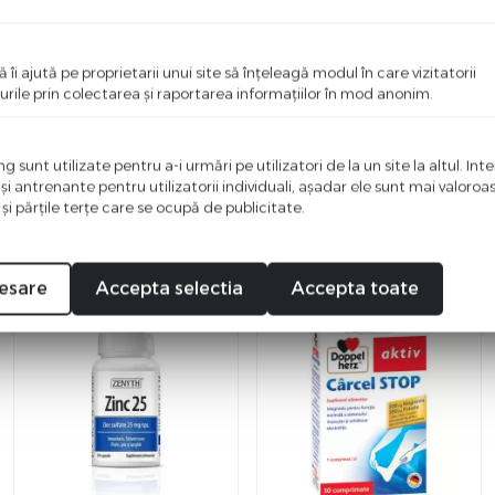
ci o recenzie
ă îi ajută pe proprietarii unui site să înţeleagă modul în care vizitatorii
i primul care scrie ceva bun despre acest produs!
urile prin colectarea şi raportarea informaţiilor în mod anonim.
 sunt utilizate pentru a-i urmări pe utilizatori de la un site la altul. Int
 şi antrenante pentru utilizatorii individuali, aşadar ele sunt mai valoro
 şi părţile terţe care se ocupă de publicitate.
esare
Accepta selectia
Accepta toate
%
%
-17
-14