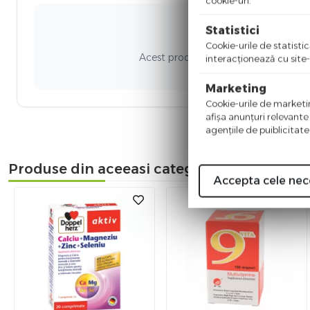
cookie-uri.
Statistici
Ni
Cookie-urile de statistic
Acest produs nu a adunat recenzii. Fi
interacţionează cu site-
Marketing
Cookie-urile de marketing
afişa anunţuri relevante
agenţiile de puiblicitate
Produse din aceeasi categorie
Accepta cele nec