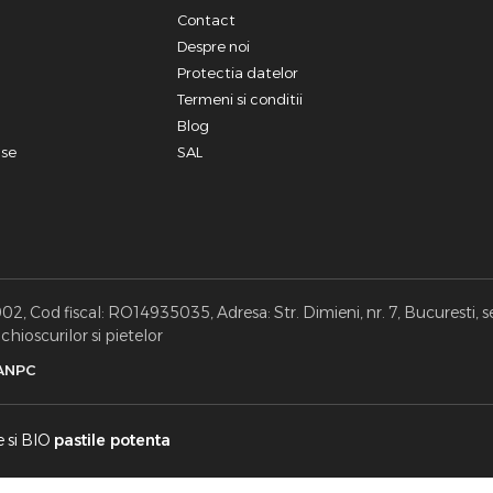
Contact
a
Despre noi
Protectia datelor
Termeni si conditii
Blog
use
SAL
, Cod fiscal: RO14935035, Adresa: Str. Dimieni, nr. 7, Bucuresti, s
hioscurilor si pietelor
ANPC
e si BIO
pastile potenta