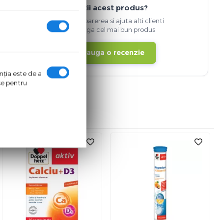
Detii acest produs?
Spune-ti parerea si ajuta alti clienti
sa aleaga cel mai bun produs
Adauga o recenzie
enţia este de a
ase pentru