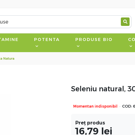
TAMINE
POTENTA
PRODUSE BIO
CO
ta Natura
Seleniu natural, 3
·
Momentan indisponibil
COD:
Preț produs
16,79
lei