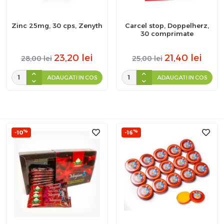
Zinc 25mg, 30 cps, Zenyth
Carcel stop, Doppelherz,
30 comprimate
23,20
lei
21,40
lei
28,00
lei
25,00
lei
ADAUGATI IN COS
ADAUGATI IN COS
%
%
-10
-16