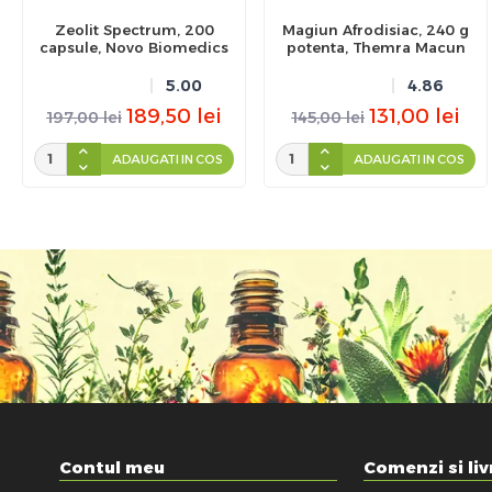
Zeolit Spectrum, 200
Magiun Afrodisiac, 240 g
capsule, Novo Biomedics
potenta, Themra Macun
5.00
4.86
189,50
lei
131,00
lei
197,00
lei
145,00
lei
ADAUGATI IN COS
ADAUGATI IN COS
Contul meu
Comenzi si liv