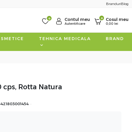
Branduri
Blog
0
0
Contul meu
Cosul meu
Autentificare
0,00
lei
SMETICE
TEHNICA MEDICALA
BRAND
0 cps, Rotta Natura
·
6421803001454