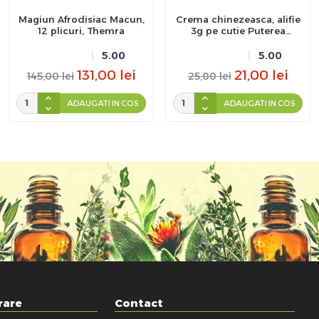
Magiun Afrodisiac Macun,
Crema chinezeasca, alifie
12 plicuri, Themra
3g pe cutie Puterea
Tigrului
5.00
5.00
131,00
lei
21,00
lei
145,00
lei
25,00
lei
ADAUGATI IN COS
ADAUGATI IN COS
rare
Contact