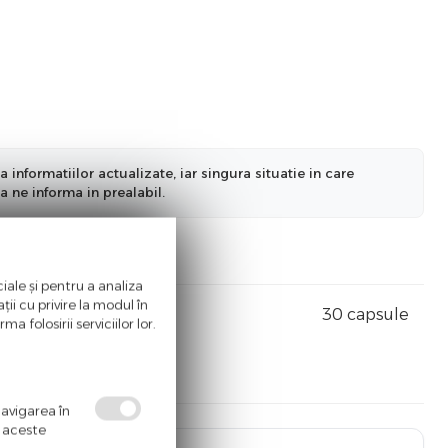
nformatiilor actualizate, iar singura situatie in care
a ne informa in prealabil.
iale și pentru a analiza
ii cu privire la modul în
30 capsule
a folosirii serviciilor lor.
navigarea în
ă aceste