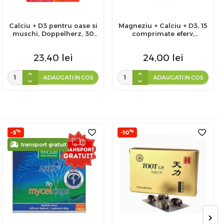
Calciu + D3 pentru oase si
Magneziu + Calciu + D3, 15
muschi, Doppelherz, 30
comprimate eferv,
comprimate
DOPPELHERZ
23,40
lei
24,00
lei
ADAUGATI IN COS
ADAUGATI IN COS
%
%
-5
-10
transport gratuit