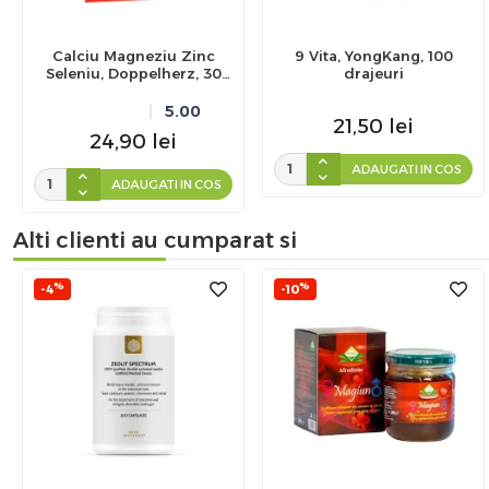
Calciu Magneziu Zinc
9 Vita, YongKang, 100
Seleniu, Doppelherz, 30
drajeuri
comprimate
5.00
21,50
lei
24,90
lei
ADAUGATI IN COS
ADAUGATI IN COS
Alti clienti au cumparat si
%
%
-4
-10