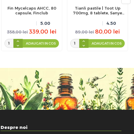
Fin Mycelcaps AHCC, 80
Tianli pastile | Toot Up
capsule, Finclub
700mg, 8 tablete, Sanye
Intercom
5.00
4.50
339,00
lei
80,00
lei
358,00
lei
89,00
lei
ADAUGATI IN COS
ADAUGATI IN COS
Despre noi