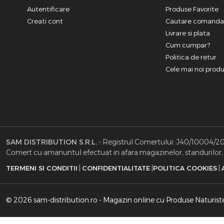
Autentificare
Produse Favorite
Creati cont
Cautare comand
Livrare si plata
Cum cumpar?
Politica de retur
Cele mai noi prod
SAM DISTRIBUTION S.R.L.
- Registrul Comertului: J40/10004/2002
Comert cu amanuntul efectuat in afara magazinelor, standurilor, c
|
|
|
TERMENI SI CONDITII
CONFIDENTIALITATE
POLITICA COOKIES
© 2026 sam-distribution.ro - Magazin online cu Produse Naturist