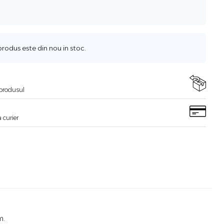
odus este din nou in stoc.
i produsul
 curier
m.