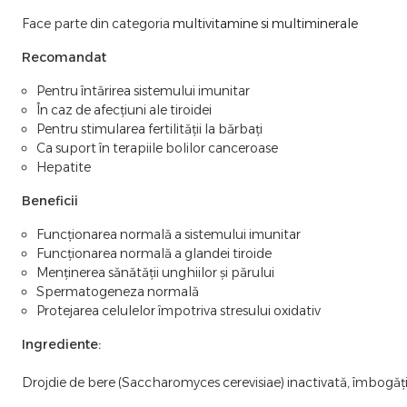
Face parte din categoria
multivitamine si multiminerale
Recomandat
Pentru întărirea sistemului imunitar
În caz de afecțiuni ale tiroidei
Pentru stimularea fertilității la bărbați
Ca suport în terapiile bolilor canceroase
Hepatite
Beneficii
Funcționarea normală a sistemului imunitar
Funcționarea normală a glandei tiroide
Menținerea sănătății unghiilor și părului
Spermatogeneza normală
Protejarea celulelor împotriva stresului oxidativ
Ingrediente:
Drojdie de bere (Saccharomyces cerevisiae) inactivată, îmbogăț