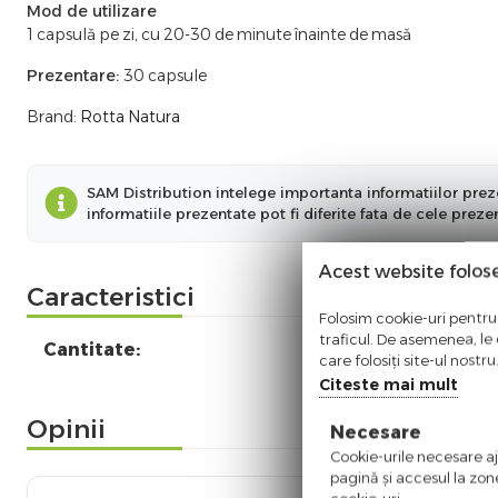
Mod de utilizare
1 capsulă pe zi, cu 20-30 de minute înainte de masă
Prezentare:
30 capsule
Brand:
Rotta Natura
SAM Distribution intelege importanta informatiilor preze
informatiile prezentate pot fi diferite fata de cele prez
Acest website folos
Caracteristici
Folosim cookie-uri pentru 
traficul. De asemenea, le o
Cantitate:
care folosiți site-ul nostr
Citeste mai mult
Opinii
Necesare
Cookie-urile necesare aju
pagină şi accesul la zon