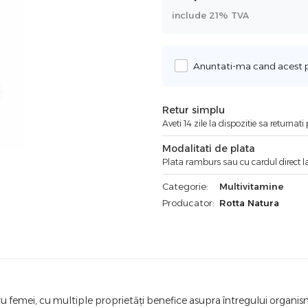
include 21% TVA
Anuntati-ma cand acest pr
Retur simplu
Aveti 14 zile la dispozitie sa returnat
Modalitati de plata
Plata ramburs sau cu cardul direct la
Categorie:
Multivitamine
Producator:
Rotta Natura
tru femei, cu multiple proprietăți benefice asupra întregului organis