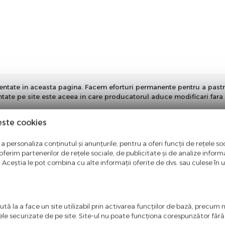
ntate in aceasta pagina. Facem eforturi permanente pentru a pastra i
entate pe site este aceea in care producatorul aduce modificari fara 
este cookies
a personaliza conținutul și anunțurile, pentru a oferi funcții de rețele soc
ferim partenerilor de rețele sociale, de publicitate și de analize informaț
u. Aceștia le pot combina cu alte informații oferite de dvs. sau culese în urm
tă la a face un site utilizabil prin activarea funcţiilor de bază, precum 
ele securizate de pe site. Site-ul nu poate funcţiona corespunzător făr