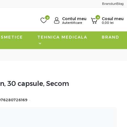
Branduri
Blog
0
0
Contul meu
Cosul meu
Autentificare
0,00
lei
SMETICE
TEHNICA MEDICALA
BRAND
n, 30 capsule, Secom
·
076280726169