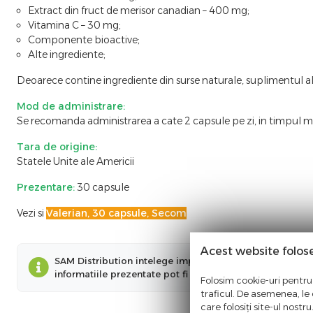
Extract din fruct de merisor canadian – 400 mg;
Vitamina C – 30 mg;
Componente bioactive;
Alte ingrediente;
Deoarece contine ingrediente din surse naturale, suplimentul alime
Mod de administrare:
Se recomanda administrarea a cate 2 capsule pe zi, in timpul me
Tara de origine:
Statele Unite ale Americii
Prezentare:
30 capsule
Vezi si
Valerian, 30 capsule, Secom
Acest website folos
SAM Distribution intelege importanta informatiilor preze
informatiile prezentate pot fi diferite fata de cele prez
Folosim cookie-uri pentru 
traficul. De asemenea, le o
care folosiți site-ul nostr