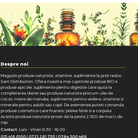
Despre noi
Magazin produse naturiste, vitamine, suplimente la pret redus -
Sam Distribution. Ofera noastra mai cuprinde produse BIO si
produse apicole, suplimente pentru digestie care ajuta la
completarea dietei sau produse naturiste precum: ulei de
cocos, miere de manuka, suplimente pentru vedere, vitamine si
minerale pentru adulti sau copii. De asemenea puteti comanda
produse cosmetice care hranesc pielea fetei si a corpului.
Aceste produse naturiste provin de la peste 2.500 de marci de
top.
Contact:
Luni - Vineri 8:30 - 18:00
031.418.0100
|
0721.281.755
|
0764.300.469