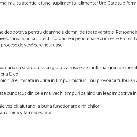
ta mai multa atentie, atunci suplimentul alimentar Uro Care sub fo
eme deopotriva pentru doamne si domni de toate varstele. Persoanele 
nivelul rinichilor, cu infectii cu bacterii periculoase cum este E-coli.
procese de verificare riguroase.
ana ca si structura cu glucoza, insa este mult mai greu de metaboli
eria E-coli;
nichi si eliminata in urina in timpul mictiunii, nu provoaca tulburari 
e cunoscut din cele mai vechi timpuri ca fiind un leac impotriva inf
le vezicii, ajutand la buna functionare a rinichilor;
i clinice si farmaceutice.