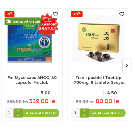
%
%
-5
-10
transport gratuit
Fin Mycelcaps AHCC, 80
Tianli pastile | Toot Up
capsule, Finclub
700mg, 8 tablete, Sanye
Intercom
5.00
4.50
339,00
lei
80,00
lei
358,00
lei
89,00
lei
ADAUGATI IN COS
ADAUGATI IN COS