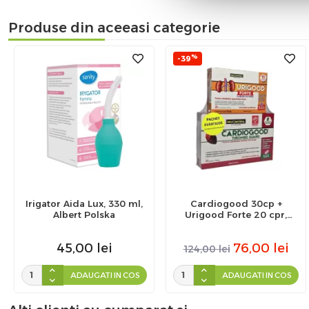
Produse din aceeasi categorie
%
-39
Irigator Aida Lux, 330 ml,
Cardiogood 30cp +
Albert Polska
Urigood Forte 20 cpr,
Pachet Avantajos, Only
Natural
45,00
lei
76,00
lei
124,00
lei
ADAUGATI IN COS
ADAUGATI IN COS