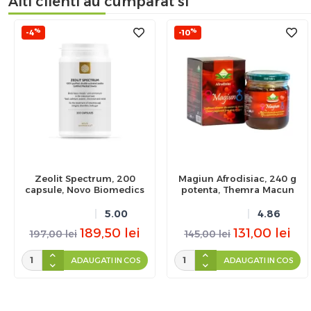
Alti clienti au cumparat si
%
%
-4
-10
Zeolit Spectrum, 200
Magiun Afrodisiac, 240 g
capsule, Novo Biomedics
potenta, Themra Macun
5.00
4.86
189,50
lei
131,00
lei
197,00
lei
145,00
lei
ADAUGATI IN COS
ADAUGATI IN COS