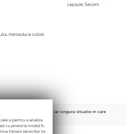
i, mirosului si culorii.
nformatiilor actualizate, iar singura situatie in care
a ne informa in prealabil.
iale și pentru a analiza
ii cu privire la modul în
a folosirii serviciilor lor.