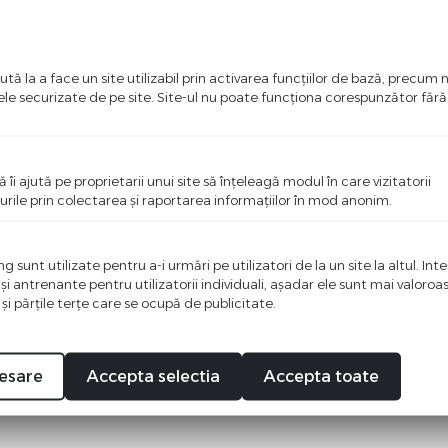
tă la a face un site utilizabil prin activarea funcţiilor de bază, precum 
ele securizate de pe site. Site-ul nu poate funcţiona corespunzător făr
ă îi ajută pe proprietarii unui site să înţeleagă modul în care vizitatorii
urile prin colectarea şi raportarea informaţiilor în mod anonim.
 sunt utilizate pentru a-i urmări pe utilizatori de la un site la altul. Int
 şi antrenante pentru utilizatorii individuali, aşadar ele sunt mai valoro
ci o recenzie
 şi părţile terţe care se ocupă de publicitate.
i primul care scrie ceva bun despre acest produs!
esare
Accepta selectia
Accepta toate