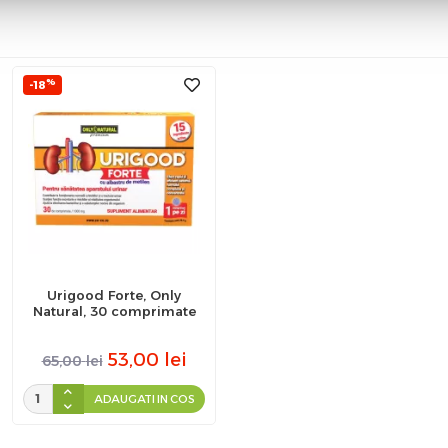
%
-18
Urigood Forte, Only
Natural, 30 comprimate
53,00
lei
65,00
lei
ADAUGATI IN COS