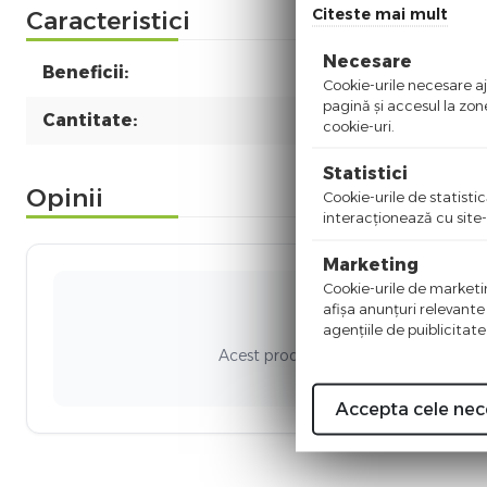
Citeste mai mult
Caracteristici
Necesare
Beneficii:
Cookie-urile necesare aju
pagină şi accesul la zon
Cantitate:
cookie-uri.
Statistici
Opinii
Cookie-urile de statistic
interacţionează cu site-
Marketing
Cookie-urile de marketing
afişa anunţuri relevante
Ni
agenţiile de puiblicitate
Acest produs nu a adunat recenzii. Fi
Accepta cele nec