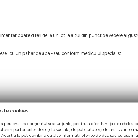
ntar poate diferi de la un lot la altul din punct de vedere al gustulu
sei, cu un pahar de apa – sau conform medicului specialist.
este cookies
ntate in aceasta pagina. Facem eforturi permanente pentru a pastra i
entate pe site este aceea in care producatorul aduce modificari fara 
a personaliza conținutul și anunțurile, pentru a oferi funcții de rețele soc
ferim partenerilor de rețele sociale, de publicitate și de analize informaț
u. Aceștia le pot combina cu alte informații oferite de dvs. sau culese în urm