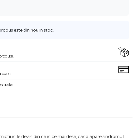
odus este din nou in stoc.
i produsul
 curier
exuale
 mictiunile devin din ce in ce mai dese, cand apare sindromul