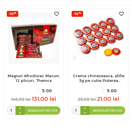
%
%
-10
-16
Magiun Afrodisiac Macun,
Crema chinezeasca, alifie
12 plicuri, Themra
3g pe cutie Puterea
Tigrului
5.00
5.00
131,00
lei
21,00
lei
145,00
lei
25,00
lei
ADAUGATI IN COS
ADAUGATI IN COS