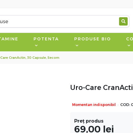
TAMINE
POTENTA
PRODUSE BIO
CO
-Care CranActin, 30 Capsule, Secom
Uro-Care CranActi
·
Momentan indisponibil
COD:
Preț produs
69,00
lei