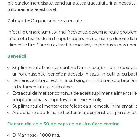
picioarelor incrucisate, cand sanatatea tractului urinar necesi
tulburarile la acest nivel.
Categorie
:
Organe urinare si sexuale
Infectiile urinare sunt tot mai frecvente, devenind reale probl
la toaleta foarte des in timpul noptii si nu numai, cu durerile la 
alimentar Uro Care cu extract de merisor, un produs supus unor 
Beneficii:
Suplimentul alimentar contine D-manoza, un zahar ce se aseam
un rol antiseptic, benefic indeosebi in cazul infectiilor cu bact
D-manoza intra direct in fluxul sangvin, fiind transportata la ri
la tratamentul cu antibiotice;
Extractul de merisor continut de acest supliment alimentar est
si luptand chiar si impotriva bacteriei E-coli;
Suplimentul alimentar este folosit ca si remediu in inflamatii a
Are actiune de adeziune bacteriana, demonstrata prin cercetar
Fiecare din cele 30 de capsule de Uro Care contine:
D-Mannose – 1000 mg;