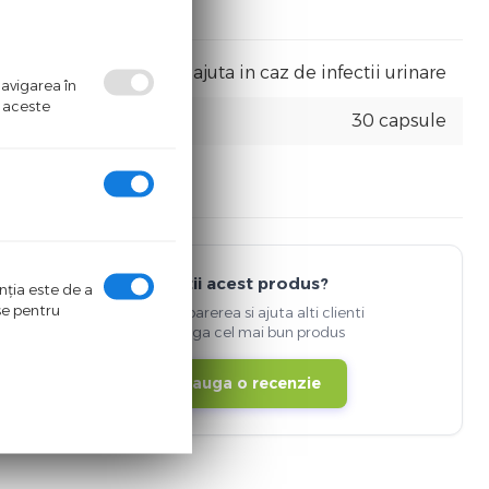
ajuta in caz de infectii urinare
navigarea în
ă aceste
30 capsule
Detii acest produs?
enţia este de a
ase pentru
Spune-ti parerea si ajuta alti clienti
sa aleaga cel mai bun produs
Adauga o recenzie