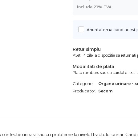
include 21% TVA
Anuntati-ma cand acest pr
Retur simplu
Aveti 14 zile la dispozitie sa returnat
Modalitati de plata
Plata ramburs sau cu cardul direct la
Categorie:
Organe urinare - s
Producator:
Secom
 o infectie urinara sau cu probleme la nivelul tractului urinar. Cand