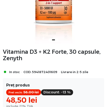
Vitamina D3 + K2 Forte, 30 capsule,
Zenyth
·
·
In stoc
COD:
5941872401609
Livrare in 2-5 zile
Preț produs
56,00
lei
Discount:
-13 %
Pret vechi:
48,50
lei
include 21% TVA