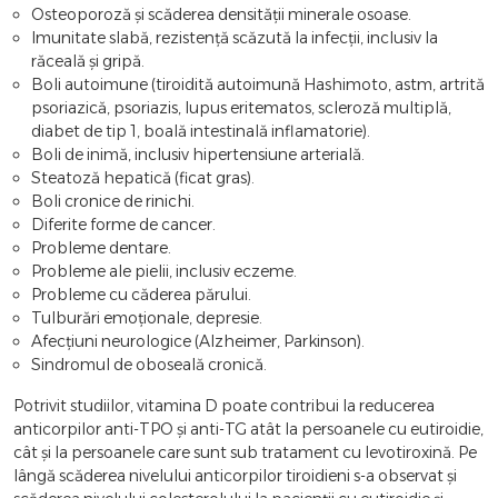
Osteoporoză și scăderea densității minerale osoase.
Imunitate slabă, rezistență scăzută la infecții, inclusiv la
răceală și gripă.
Boli autoimune (tiroidită autoimună Hashimoto, astm, artrită
psoriazică, psoriazis, lupus eritematos, scleroză multiplă,
diabet de tip 1, boală intestinală inflamatorie).
Boli de inimă, inclusiv hipertensiune arterială.
Steatoză hepatică (ficat gras).
Boli cronice de rinichi.
Diferite forme de cancer.
Probleme dentare.
Probleme ale pielii, inclusiv eczeme.
Probleme cu căderea părului.
Tulburări emoționale, depresie.
Afecțiuni neurologice (Alzheimer, Parkinson).
Sindromul de oboseală cronică.
Potrivit studiilor, vitamina D poate contribui la reducerea
anticorpilor anti-TPO și anti-TG atât la persoanele cu eutiroidie,
cât și la persoanele care sunt sub tratament cu levotiroxină. Pe
lângă scăderea nivelului anticorpilor tiroidieni s-a observat și