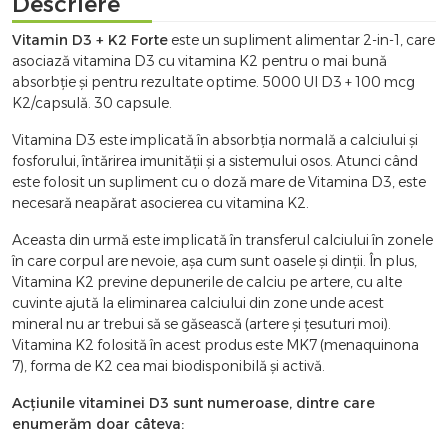
Descriere
Vitamin D3 + K2 Forte
este un supliment alimentar 2-in-1, care
asociază vitamina D3 cu vitamina K2 pentru o mai bună
absorbție și pentru rezultate optime. 5000 UI D3 + 100 mcg
K2/capsulă. 30 capsule.
Vitamina D3 este implicată în absorbția normală a calciului și
fosforului, întărirea imunității și a sistemului osos. Atunci când
este folosit un supliment cu o doză mare de Vitamina D3, este
necesară neapărat asocierea cu vitamina K2.
Aceasta din urmă este implicată în transferul calciului în zonele
în care corpul are nevoie, așa cum sunt oasele și dinții. În plus,
Vitamina K2 previne depunerile de calciu pe artere, cu alte
cuvinte ajută la eliminarea calciului din zone unde acest
mineral nu ar trebui să se găsească (artere și țesuturi moi).
Vitamina K2 folosită în acest produs este MK7 (menaquinona
7), forma de K2 cea mai biodisponibilă și activă.
Acțiunile vitaminei D3 sunt numeroase, dintre care
enumerăm doar câteva: