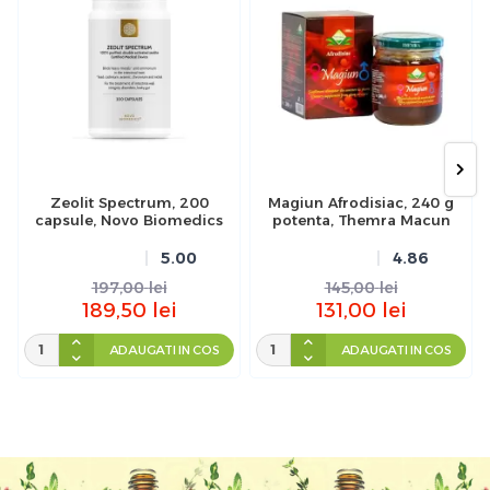
Zeolit Spectrum, 200
Magiun Afrodisiac, 240 g
capsule, Novo Biomedics
potenta, Themra Macun
5.00
4.86
197,00
lei
145,00
lei
189,50
lei
131,00
lei
ADAUGATI IN COS
ADAUGATI IN COS