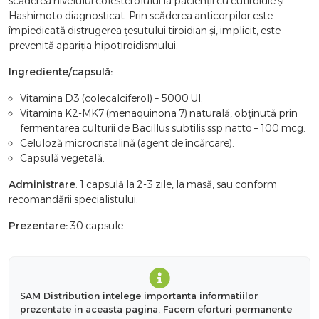
scăderea nivelului colesterolului la pacienții cu eutiroidie și
Hashimoto diagnosticat. Prin scăderea anticorpilor este
împiedicată distrugerea țesutului tiroidian și, implicit, este
prevenită apariția hipotiroidismului.
Ingrediente/capsulă:
Vitamina D3 (colecalciferol) – 5000 UI.
Vitamina K2-MK7 (menaquinona 7) naturală, obținută prin
fermentarea culturii de Bacillus subtilis ssp natto – 100 mcg.
Celuloză microcristalină (agent de încărcare).
Capsulă vegetală.
Administrare
: 1 capsulă la 2-3 zile, la masă, sau conform
recomandării specialistului.
Prezentare:
30 capsule
SAM Distribution intelege importanta informatiilor
prezentate in aceasta pagina. Facem eforturi permanente