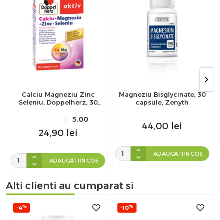
Calciu Magneziu Zinc
Magneziu Bisglycinate, 30
Seleniu, Doppelherz, 30
capsule, Zenyth
comprimate
5.00
44,00
lei
24,90
lei
ADAUGATI IN COS
ADAUGATI IN COS
Alti clienti au cumparat si
%
%
-4
-10