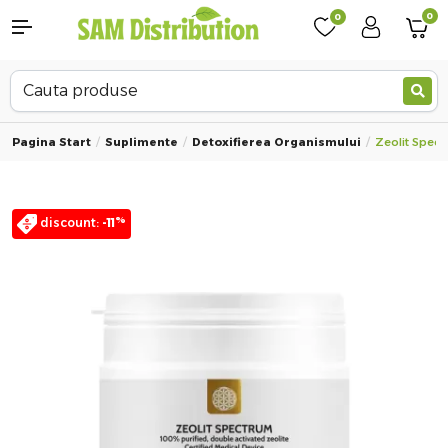
0
0
Pagina Start
Suplimente
Detoxifierea Organismului
Zeolit Spect
%
discount:
-11