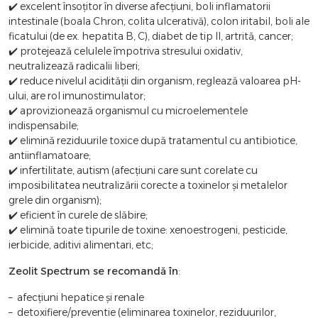
✔️ excelent însoţitor în diverse afecţiuni, boli inflamatorii
intestinale (boala Chron, colita ulcerativă), colon iritabil, boli ale
ficatului (de ex. hepatita B, C), diabet de tip II, artrită, cancer;
✔️ protejează celulele împotriva stresului oxidativ,
neutralizează radicalii liberi;
✔️ reduce nivelul acidităţii din organism, reglează valoarea pH-
ului, are rol imunostimulator;
✔️ aprovizionează organismul cu microelementele
indispensabile;
✔️ elimină reziduurile toxice după tratamentul cu antibiotice,
antiinflamatoare;
✔️ infertilitate, autism (afecţiuni care sunt corelate cu
imposibilitatea neutralizării corecte a toxinelor şi metalelor
grele din organism);
✔️ eficient în curele de slăbire;
✔️ elimină toate tipurile de toxine: xenoestrogeni, pesticide,
ierbicide, aditivi alimentari, etc;
Zeolit Spectrum se recomandă în
:
– afecţiuni hepatice şi renale
– detoxifiere/preventie (eliminarea toxinelor, reziduurilor,