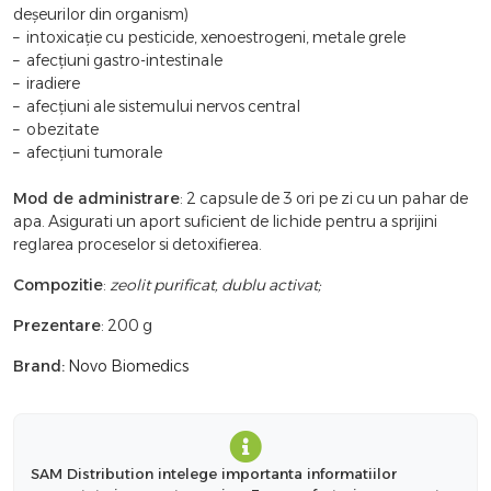
deşeurilor din organism)
– intoxicaţie cu pesticide, xenoestrogeni, metale grele
– afecţiuni gastro-intestinale
– iradiere
– afecţiuni ale sistemului nervos central
– obezitate
– afecţiuni tumorale
Mod de administrare
: 2 capsule de 3 ori pe zi cu un pahar de
apa. Asigurati un aport suficient de lichide pentru a sprijini
reglarea proceselor si detoxifierea.
Compozitie
:
zeolit purificat, dublu activat;
Prezentare
: 200 g
Brand:
Novo Biomedics
SAM Distribution intelege importanta informatiilor