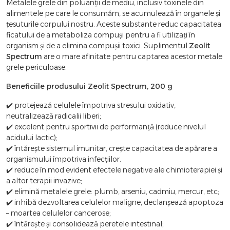
Metalele grele din poluanții de mediu, inclusiv toxinele din
alimentele pe care le consumăm, se acumulează în organele și
țesuturile corpului nostru. Aceste substante reduc capacitatea
ficatului de a metaboliza compuși pentru a fi utilizați în
organism și de a elimina compușii toxici. Suplimentul
Zeolit
Spectrum
are o mare afinitate pentru captarea acestor metale
grele periculoase.
Beneficiile produsului Zeolit Spectrum, 200 g
✔️ protejează celulele împotriva stresului oxidativ,
neutralizează radicalii liberi;
✔️ excelent pentru sportivii de performanţă (reduce nivelul
acidului lactic);
✔️ întăreşte sistemul imunitar, creşte capacitatea de apărare a
organismului împotriva infecţiilor.
✔️ reduce în mod evident efectele negative ale chimioterapiei şi
a altor terapii invazive;
✔️ elimină metalele grele: plumb, arseniu, cadmiu, mercur, etc;
✔️ inhibă dezvoltarea celulelor maligne, declanşează apoptoza
– moartea celulelor cancerose;
✔️ întăreşte şi consolidează peretele intestinal;