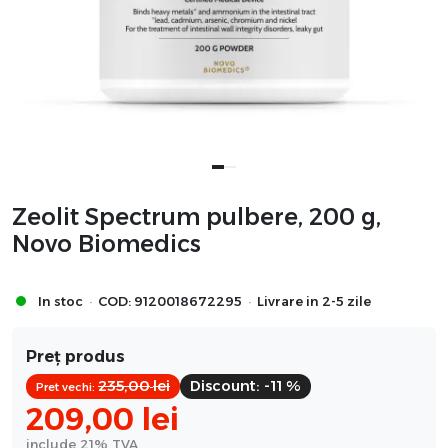
Zeolit Spectrum pulbere, 200 g,
Novo Biomedics
·
·
In stoc
COD:
9120018672295
Livrare in 2-5 zile
Preț produs
235,00
lei
Discount:
-11 %
Pret vechi:
209,00
lei
include 21% TVA