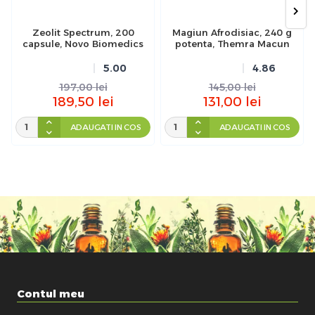
Zeolit Spectrum, 200
Magiun Afrodisiac, 240 g
capsule, Novo Biomedics
potenta, Themra Macun
5.00
4.86
197,00
lei
145,00
lei
189,50
lei
131,00
lei
ADAUGATI IN COS
ADAUGATI IN COS
Contul meu