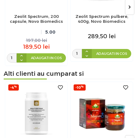
Zeolit Spectrum, 200
Zeolit Spectrum pulbere,
capsule, Novo Biomedics
400g, Novo Biomedics
5.00
289,50
lei
197,00
lei
189,50
lei
ADAUGATI IN COS
ADAUGATI IN COS
Alti clienti au cumparat si
%
%
-4
-10