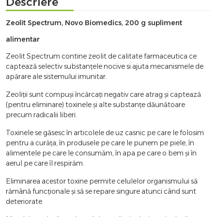
Descriere
Zeolit Spectrum, Novo Biomedics, 200 g supliment
alimentar
Zeolit Spectrum contine zeolit de calitate farmaceutica ce
captează selectiv substanțele nocive si ajuta mecanismele de
apărare ale sistemului imunitar.
Zeoliții sunt compuși încărcați negativ care atrag și captează
(pentru eliminare) toxinele și alte substanțe dăunătoare
precum radicalii liberi.
Toxinele se găsesc în articolele de uz casnic pe care le folosim
pentru a curăța, în produsele pe care le punem pe piele, în
alimentele pe care le consumăm, în apa pe care o bem și în
aerul pe care îl respirăm.
Eliminarea acestor toxine permite celulelor organismului să
rămână funcționale și să se repare singure atunci când sunt
deteriorate.