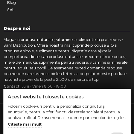
Blog
SAL
Despre noi
Magazin produse naturiste, vitamine, suplimente la pret redus -
Sam Distribution. Ofera noastra mai cuprinde produse BIO si
produse apicole, suplimente pentru digestie care ajuta la
completarea dietei sau produse naturiste precum: ulei de cocos,
miere de manuka, suplimente pentru vedere, vitamine si minerale
pentru adulti sau copii. De asemenea puteti comanda produse
cosmetice care hranesc pielea fetei si a corpului. Aceste produse
naturiste provin de la peste 2.500 de marci de top.
Contact:
Luni - Vineri 8:30 - 18:00
031.418.0100
|
0721.281.755
|
0764.300.469
Acest website foloseste cookies
Folosim cookie-uri pentru a personaliza conținutul și
anunțurile, pentru a oferi funcții de rețele sociale și pentru a
SAM DISTRIBUTION S.R.L.
- Registrul Comertului:
analiza traficul. De asemenea, le oferim partenerilor de rețele
J40/10004/2002, Cod fiscal: RO14935035, Adresa: Str.
sociale, de publicitate și de analize informații cu privire la
Citeste mai mult
Dimieni, nr. 7, Bucuresti, sector 5.
modul în care folosiți site-ul nostru. Aceștia le pot combina cu
Comert cu amanuntul efectuat in afara magazinelor,