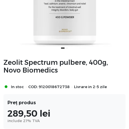
Zeolit Spectrum pulbere, 400g,
Novo Biomedics
·
·
In stoc
COD:
9120018672738
Livrare in 2-5 zile
Preț produs
289,50
lei
include 21% TVA