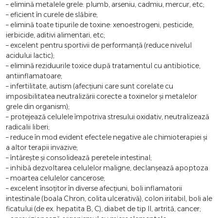
– elimină metalele grele: plumb, arseniu, cadmiu, mercur, etc;
– eficient în curele de slăbire;
– elimină toate tipurile de toxine: xenoestrogeni, pesticide,
ierbicide, aditivi alimentari, etc;
– excelent pentru sportivii de performanţă (reduce nivelul
acidului lactic);
– elimină reziduurile toxice după tratamentul cu antibiotice,
antiinflamatoare;
– infertilitate, autism (afecţiuni care sunt corelate cu
imposibilitatea neutralizării corecte a toxinelor şi metalelor
grele din organism);
– protejează celulele împotriva stresului oxidativ, neutralizează
radicalii liberi;
– reduce în mod evident efectele negative ale chimioterapiei şi
a altor terapii invazive;
– întăreşte şi consolidează peretele intestinal;
– inhibă dezvoltarea celulelor maligne, declanşează apoptoza
– moartea celulelor cancerose;
– excelent însoţitor în diverse afecţiuni, boli inflamatorii
intestinale (boala Chron, colita ulcerativă), colon iritabil, boli ale
ficatului (de ex. hepatita B, C), diabet de tip II, artrită, cancer;