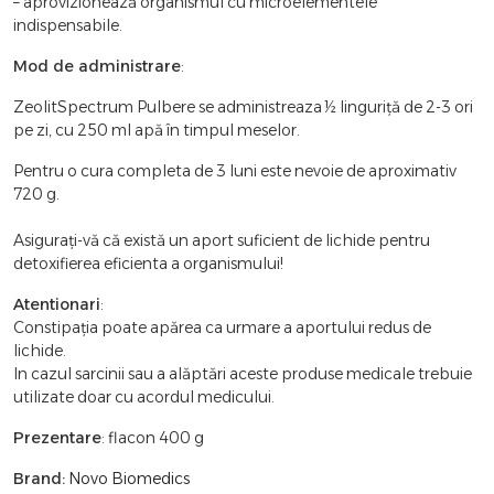
– aprovizionează organismul cu microelementele
indispensabile.
Mod de administrare
:
ZeolitSpectrum Pulbere se administreaza ½ linguriță de 2-3 ori
pe zi, cu 250 ml apă în timpul meselor.
Pentru o cura completa de 3 luni este nevoie de aproximativ
720 g.
Asigurați-vă că există un aport suficient de lichide pentru
detoxifierea eficienta a organismului!
Atentionari
:
Constipația poate apărea ca urmare a aportului redus de
lichide.
In cazul sarcinii sau a alăptări aceste produse medicale trebuie
utilizate doar cu acordul medicului.
Prezentare
: flacon 400 g
Brand:
Novo Biomedics