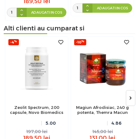
189,50
lei
ADAUGATI IN COS
ADAUGATI IN COS
Alti clienti au cumparat si
%
%
-4
-10
Zeolit Spectrum, 200
Magiun Afrodisiac, 240 g
capsule, Novo Biomedics
potenta, Themra Macun
5.00
4.86
197,00
lei
145,00
lei
189,50
lei
131,00
lei