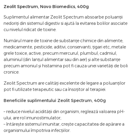
Zeolit Spectrum, Novo Biomedics, 400g
Suplimentul alimentar Zeolit Spectrum absoarbe poluanții
nedoriţi din sistemul digestiv si ajută la evitarea bolilor asociate
cu nivelul ridicat de toxine.
Numărul mare de toxine de substanţe chimice din alimente,
medicamente, pesticide, aditivi, conservanti, ţigari etc, metale
grele toxice, active, precum mercurul, plumbul, cadmiul,
aluminiul (din lanţul alimentar sau din aer) și alte substanțe
precum amoniul și histamina pot fi cauza unei varietăți de boli
cronice.
Zeolit Spectrum are calități excelente de legare a poluanților
pot fi utilizate terapeutic sau ca însoțitor al terapiei.
Beneficiile suplimentului Zeolit Spectrum, 400g
– reduce nivelul acidităţii din organism, reglează valoarea pH-
ului, are rol imunostimulator;
– întăreşte sistemul imunitar, creşte capacitatea de apărare a
organismului împotriva infecţiilor.