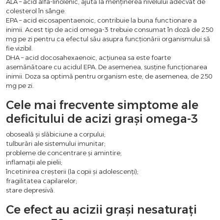
ALA – acid alfa-linolenic, ajută la menținerea nivelului adecvat de
colesterol în sânge.
EPA – acid eicosapentaenoic, contribuie la buna functionare a
inimii. Acest tip de acid omega-3 trebuie consumat în doză de 250
mg pe zi pentru ca efectul său asupra funcționării organismului să
fie vizibil.
DHA – acid docosahexaenoic, acțiunea sa este foarte
asemănătoare cu acidul EPA. De asemenea, susține funcționarea
inimii. Doza sa optimă pentru organism este, de asemenea, de 250
mg pe zi.
Cele mai frecvente simptome ale
deficitului de acizi grași omega-3
oboseală și slăbiciune a corpului;
tulburări ale sistemului imunitar;
probleme de concentrare și amintire;
inflamații ale pielii;
încetinirea creșterii (la copii și adolescenți);
fragilitatea capilarelor;
stare depresivă.
Ce efect au acizii grași nesaturați