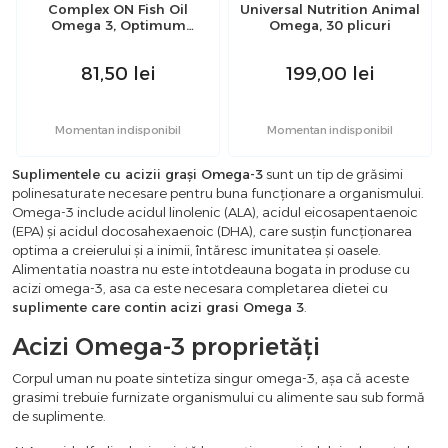
Complex ON Fish Oil
Universal Nutrition Animal
Omega 3, Optimum
Omega, 30 plicuri
Nutrition, 100 softgels
81,50
lei
199,00
lei
Momentan indisponibil
Momentan indisponibil
Suplimentele cu acizii grași Omega-3
sunt un tip de grăsimi
polinesaturate necesare pentru buna funcționare a organismului.
Omega-3 include acidul linolenic (ALA), acidul eicosapentaenoic
(EPA) și acidul docosahexaenoic (DHA), care susțin funcționarea
optima a creierului și a inimii, întăresc imunitatea și oasele.
Alimentatia noastra nu este intotdeauna bogata in produse cu
acizi omega-3, asa ca este necesara completarea dietei cu
suplimente care contin acizi grasi Omega 3
.
Acizi Omega-3 proprietăți
Corpul uman nu poate sintetiza singur omega-3, așa că aceste
grasimi trebuie furnizate organismului cu alimente sau sub formă
de suplimente.