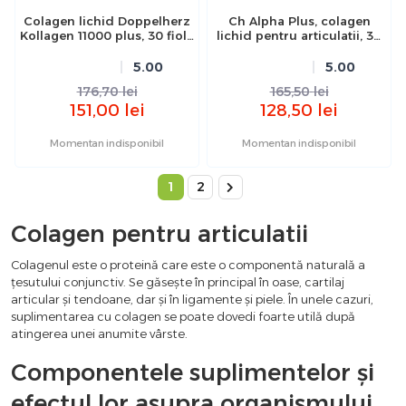
Colagen lichid Doppelherz
Ch Alpha Plus, colagen
Kollagen 11000 plus, 30 fiole
lichid pentru articulatii, 30
(la pret de 20)
fiole, Pharmalink
5.00
5.00
176,70
lei
165,50
lei
151,00
lei
128,50
lei
Momentan indisponibil
Momentan indisponibil
1
2
Colagen pentru articulatii
Colagenul este o proteină care este o componentă naturală a
țesutului conjunctiv. Se găsește în principal în oase, cartilaj
articular și tendoane, dar și în ligamente și piele. În unele cazuri,
suplimentarea cu colagen se poate dovedi foarte utilă după
atingerea unei anumite vârste.
Componentele suplimentelor și
efectul lor asupra organismului