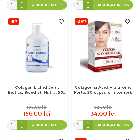
ADAUGATI IN COS
ADAUGATI IN COS
%
%
-11
-20
Colagen Lichid Joint
Colagen si Acid Hialuronic
Biotics, Swedish Nutra, 500
Forte, 30 capsule, Interherb
ml
175,00
lei
42,50
lei
156,00
lei
34,00
lei
ADAUGATI IN COS
ADAUGATI IN COS