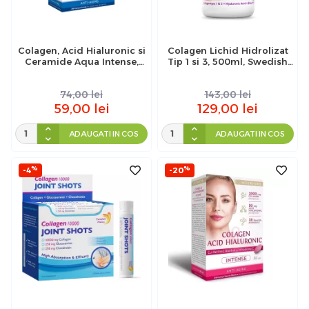
Colagen, Acid Hialuronic si
Colagen Lichid Hidrolizat
Ceramide Aqua Intense,
Tip 1 si 3, 500ml, Swedish
Interherb, 30 comprimate
Nutra
74,00
lei
143,00
lei
59,00
lei
129,00
lei
ADAUGATI IN COS
ADAUGATI IN COS
%
%
-4
-20