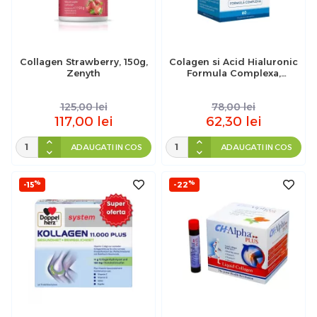
Collagen Strawberry, 150g,
Colagen si Acid Hialuronic
Zenyth
Formula Complexa,
Interherb, 60 comprimate
125,00
lei
78,00
lei
117,00
lei
62,30
lei
ADAUGATI IN COS
ADAUGATI IN COS
%
%
-15
-22