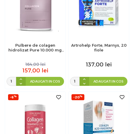
Pulbere de colagen
Artrohelp Forte, Marnys, 20
hidrolizat Pure 10.000 mg,
fiole
300 g, Swedish Collagen
137,00
lei
164,00
lei
157,00
lei
ADAUGATI IN COS
ADAUGATI IN COS
%
%
-6
-20