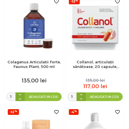
%
-13
Colagenus Articulatii Forte,
Collanol, articulații
Faunus Plant, 500 ml
sănătoase, 20 capsule,
Vitaslim
135,00
lei
135,00
lei
117,00
lei
ADAUGATI IN COS
ADAUGATI IN COS
%
%
-12
-4