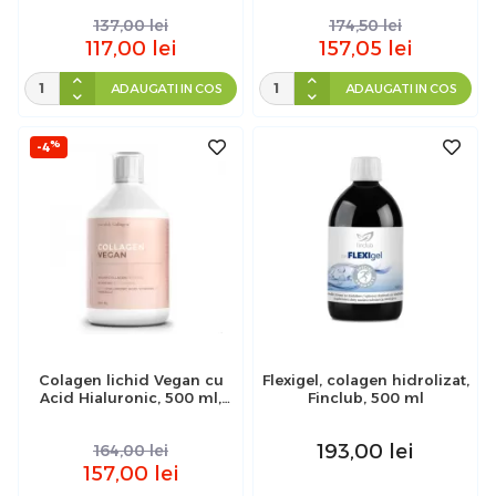
137,00
lei
174,50
lei
117,00
lei
157,05
lei
ADAUGATI IN COS
ADAUGATI IN COS
%
-4
Colagen lichid Vegan cu
Flexigel, colagen hidrolizat,
Acid Hialuronic, 500 ml,
Finclub, 500 ml
Swedish Collagen
193,00
lei
164,00
lei
157,00
lei