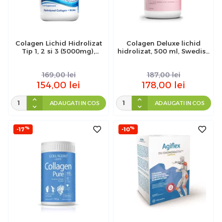
Colagen Lichid Hidrolizat
Colagen Deluxe lichid
Tip 1, 2 si 3 (5000mg),
hidrolizat, 500 ml, Swedish
Active Life, Swedish Nutra,
Collagen
500ml
169,00
lei
187,00
lei
154,00
lei
178,00
lei
ADAUGATI IN COS
ADAUGATI IN COS
%
%
-17
-10