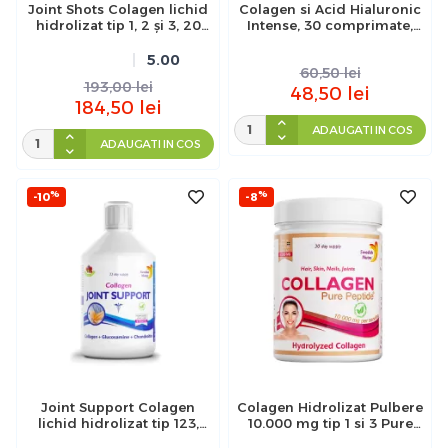
Joint Shots Colagen lichid
Colagen si Acid Hialuronic
hidrolizat tip 1, 2 și 3, 20
Intense, 30 comprimate,
fiole, Swedish Nutra
Interherb
5.00
60,50
lei
193,00
lei
48,50
lei
184,50
lei
ADAUGATI IN COS
ADAUGATI IN COS
%
%
-10
-8
Joint Support Colagen
Colagen Hidrolizat Pulbere
lichid hidrolizat tip 123,
10.000 mg tip 1 si 3 Pure
Swedish Nutra, 500ml
Peptide, Swedish Nutra,