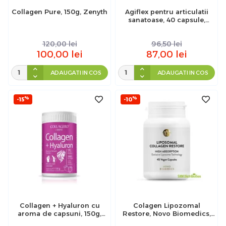
Collagen Pure, 150g, Zenyth
Agiflex pentru articulatii
sanatoase, 40 capsule,
Vitaceutics
120,00
lei
96,50
lei
100,00
lei
87,00
lei
ADAUGATI IN COS
ADAUGATI IN COS
%
%
-15
-10
Collagen + Hyaluron cu
Colagen Lipozomal
aroma de capsuni, 150g,
Restore, Novo Biomedics,
Zenyth
45 capsule