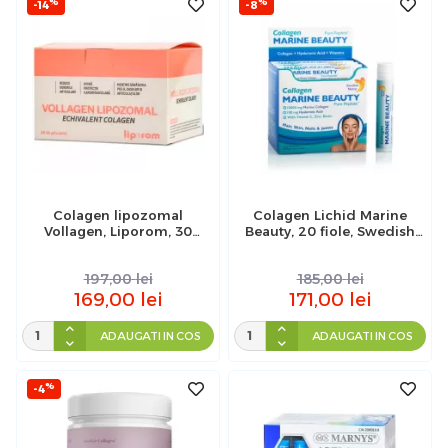
%
%
-14
-8
Colagen lipozomal
Colagen Lichid Marine
Vollagen, Liporom, 30
Beauty, 20 fiole, Swedish
plicuri
Nutra
197,00
lei
185,00
lei
169,00
lei
171,00
lei
ADAUGATI IN COS
ADAUGATI IN COS
%
-4