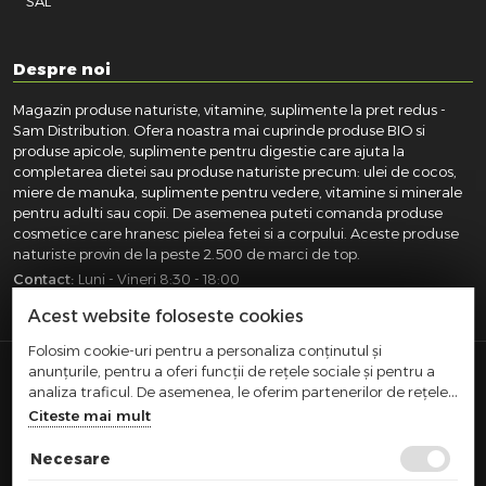
SAL
Despre noi
Magazin produse naturiste, vitamine, suplimente la pret redus -
Sam Distribution. Ofera noastra mai cuprinde produse BIO si
produse apicole, suplimente pentru digestie care ajuta la
completarea dietei sau produse naturiste precum: ulei de cocos,
miere de manuka, suplimente pentru vedere, vitamine si minerale
pentru adulti sau copii. De asemenea puteti comanda produse
cosmetice care hranesc pielea fetei si a corpului. Aceste produse
naturiste provin de la peste 2.500 de marci de top.
Contact:
Luni - Vineri 8:30 - 18:00
031.418.0100
|
0721.281.755
|
0764.300.469
Acest website foloseste cookies
Folosim cookie-uri pentru a personaliza conținutul și
anunțurile, pentru a oferi funcții de rețele sociale și pentru a
SAM DISTRIBUTION S.R.L.
- Registrul Comertului:
analiza traficul. De asemenea, le oferim partenerilor de rețele
J40/10004/2002, Cod fiscal: RO14935035, Adresa: Str.
sociale, de publicitate și de analize informații cu privire la
Citeste mai mult
Dimieni, nr. 7, Bucuresti, sector 5.
modul în care folosiți site-ul nostru. Aceștia le pot combina cu
Comert cu amanuntul efectuat in afara magazinelor,
alte informații oferite de dvs. sau culese în urma folosirii
Necesare
standurilor, chioscurilor si pietelor
serviciilor lor.