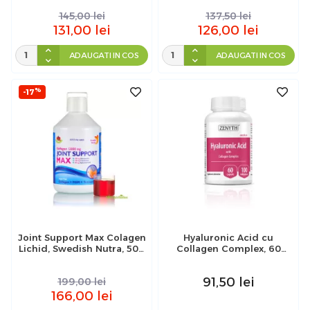
300g
145,00
lei
137,50
lei
131,00
lei
126,00
lei
ADAUGATI IN COS
ADAUGATI IN COS
%
-17
Joint Support Max Colagen
Hyaluronic Acid cu
Lichid, Swedish Nutra, 500
Collagen Complex, 60
ml
capsule, Zenyth
91,50
lei
199,00
lei
166,00
lei