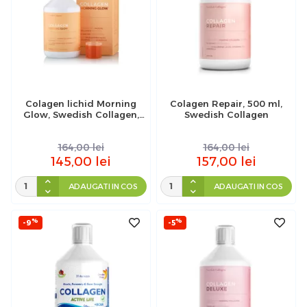
Colagen lichid Morning
Colagen Repair, 500 ml,
Glow, Swedish Collagen,
Swedish Collagen
500 ml
164,00
lei
164,00
lei
145,00
lei
157,00
lei
ADAUGATI IN COS
ADAUGATI IN COS
%
%
-9
-5