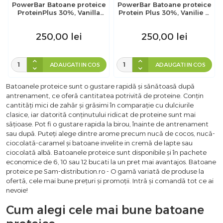
PowerBar Batoane proteice
PowerBar Batoane proteice
ProteinPlus 30%, Vanilla
Protein Plus 30%, Vanilie si
Caramel Crisp, 15 buc x 55g
Nuca de Cocos, 15 buc x
55g
250,00
lei
250,00
lei
ADAUGATI IN COS
ADAUGATI IN COS
Batoanele proteice sunt o gustare rapidă și sănătoasă după
antrenament, ce oferă cantitatea potrivită de proteine. Conțin
cantități mici de zahăr și grăsimi în comparație cu dulciurile
clasice, iar datorită conținutului ridicat de proteine sunt mai
sățioase. Pot fi o gustare rapida la birou, înainte de antrenament
sau după. Puteți alege dintre arome precum nucă de cocos, nucă-
ciocolată-caramel și batoane invelite in cremă de lapte sau
ciocolată albă. Batoanele proteice sunt disponibile și în pachete
economice de 6, 10 sau 12 bucati la un pret mai avantajos. Batoane
proteice pe Sam-distribution.ro - O gamă variată de produse la
ofertă, cele mai bune prețuri și promoții. Intră și comandă tot ce ai
nevoie!
Cum alegi cele mai bune batoane