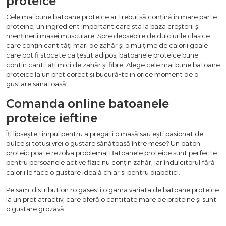
proteice
Cele mai bune batoane proteice ar trebui să conțină in mare parte
proteine, un ingredient important care sta la baza creșterii și
menținerii masei musculare. Spre deosebire de dulciurile clasice
care conțin cantități mari de zahăr și o mulțime de calorii goale
care pot fi stocate ca țesut adipos, batoanele proteice bune
contin cantități mici de zahăr și fibre. Alege cele mai bune batoane
proteice la un pret corect și bucură-te in orice moment de o
gustare sănătoasă!
Comanda online batoanele
proteice ieftine
Îți lipsește timpul pentru a pregăti o masă sau ești pasionat de
dulce și totusi vrei o gustare sănătoasă între mese? Un baton
proteic poate rezolva problema! Batoanele proteice sunt perfecte
pentru persoanele active fizic nu conțin zahăr, iar îndulcitorul fără
calorii le face o gustare ideală chiar si pentru diabetici.
Pe sam-distribution.ro gasesti o gama variata de batoane proteice
la un pret atractiv, care oferă o cantitate mare de proteine ​​și sunt
o gustare grozavă.