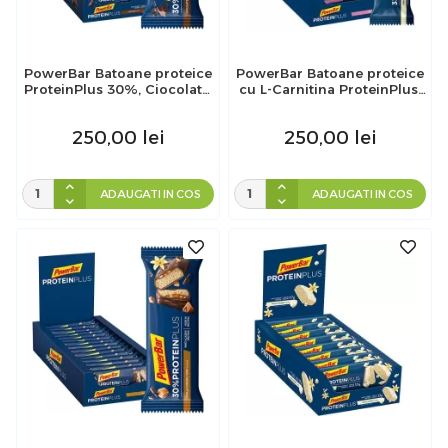
PowerBar Batoane proteice
PowerBar Batoane proteice
ProteinPlus 30%, Ciocolata,
cu L-Carnitina ProteinPlus,
15 buc x 55g
Zmeura Iaurt, 30 buc x 35g
250,00
lei
250,00
lei
ADAUGATI IN COS
ADAUGATI IN COS