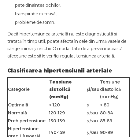
pete dinaintea ochilor,
transpirație excesivă,
probleme de somn.
Dacă hipertensiunea arterială nu este diagnosticată și
tratată în timp util, poate afecta în cele din urmă vasele de
sânge, inima și rinichii. O modalitate de a preveni această
afecțiune este să îți verifici regulat tensiunea arterială.
Clasificarea hipertensiunii arteriale
Tensiune
Tensiune
Categorie
sistolică
și/sau
diastolică
(mmHg)
(mmHg)
Optimală
< 120
și
< 80
Normală
120-129
și/sau
80-84
Prehipertensiune
130-139
și/sau
85-89
Hipertensiune
140-159
și/sau
90-99
grad 1 (ușoară)