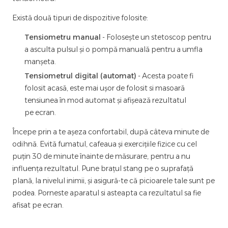
Există două tipuri de dispozitive folosite:
Tensiometru manual
- Folosește un stetoscop pentru
a asculta pulsul și o pompă manuală pentru a umfla
manșeta.
Tensiometrul digital (automat)
- Acesta poate fi
folosit acasă, este mai ușor de folosit si masoară
tensiunea în mod automat și afișează rezultatul
pe ecran.
Începe prin a te așeza confortabil, după câteva minute de
odihnă. Evită fumatul, cafeaua și exercițiile fizice cu cel
puțin 30 de minute înainte de măsurare, pentru a nu
influența rezultatul. Pune brațul stang pe o suprafață
plană, la nivelul inimii, și asigură-te că picioarele tale sunt pe
podea. Porneste aparatul si asteapta ca rezultatul sa fie
afisat pe ecran.