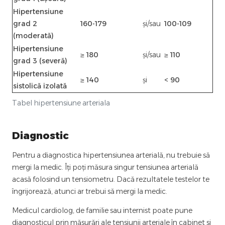
Hipertensiune
grad 2
160-179
și/sau
100-109
(moderată)
Hipertensiune
≥ 180
și/sau
≥ 110
grad 3 (severă)
Hipertensiune
≥ 140
și
< 90
sistolică izolată
Tabel hipertensiune arteriala
Diagnostic
Pentru a diagnostica hipertensiunea arterială, nu trebuie să
mergi la medic. Îți poți măsura singur tensiunea arterială
acasă folosind un tensiometru. Dacă rezultatele testelor te
îngrijorează, atunci ar trebui să mergi la medic.
Medicul cardiolog, de familie sau internist poate pune
diagnosticul prin măsurări ale tensiunii arteriale în cabinet si