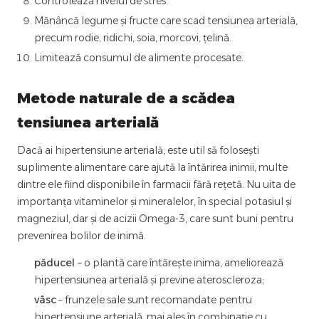
Controlează nivelul de stres.
Mănâncă legume și fructe care scad tensiunea arterială,
precum rodie, ridichi, soia, morcovi, țelină.
Limitează consumul de alimente procesate.
Metode naturale de a scădea
tensiunea arterială
Dacă ai hipertensiune arterială, este util să folosești
suplimente alimentare care ajută la întărirea inimii, multe
dintre ele fiind disponibile în farmacii fără rețetă. Nu uita de
importanța vitaminelor și mineralelor, în special potasiul și
magneziul, dar și de acizii Omega-3, care sunt buni pentru
prevenirea bolilor de inimă.
păducel
– o plantă care întărește inima, ameliorează
hipertensiunea arterială și previne ateroscleroza;
vâsc
– frunzele sale sunt recomandate pentru
hipertensiune arterială, mai ales în combinație cu