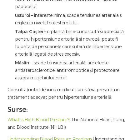
păducelul;
usturoi
– intareste inima, scade tensiunea arteriala si
regleaza nivelul colesterolului;
Talpa Gâștei
– o plantă bine-cunoscută și apreciată
pentru hipertensiune arterială și nevroză; poate fi
folosita de persoanele care suferă de hipertensiune
arterială legată de stres excesiv;
Măslin
– scade tensiunea arterială, are efecte
antiaterosclerotice, antitrombotice și protectoare
asupra mușchiului inimii.
Consultați întotdeauna medicul care vă va prescrie un
tratament adecvat pentru hipertensiune arterială.
Surse:
What Is High Blood Pressure?
The National Heart, Lung,
and Blood Institute (NHLBI)
Understanding Blood Pressure Readings
Understanding