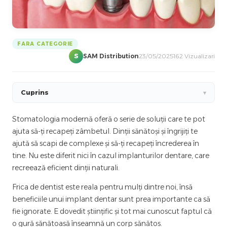
FARA CATEGORIE
S
SAM Distribution
23/05/2025
162 Vizualizari
Cuprins
▾
Stomatologia modernă oferă o serie de soluții care te pot
ajuta să-ți recapeți zâmbetul. Dinții sănătoși și îngrijiți te
ajută să scapi de complexe și să-ți recapeți încrederea în
tine. Nu este diferit nici în cazul implanturilor dentare, care
recreează eficient dinții naturali.
Frica de dentist este reala pentru mulți dintre noi, însă
beneficiile unui implant dentar sunt prea importante ca să
fie ignorate. E dovedit științific și tot mai cunoscut faptul că
o gură sănătoasă înseamnă un corp sănătos.