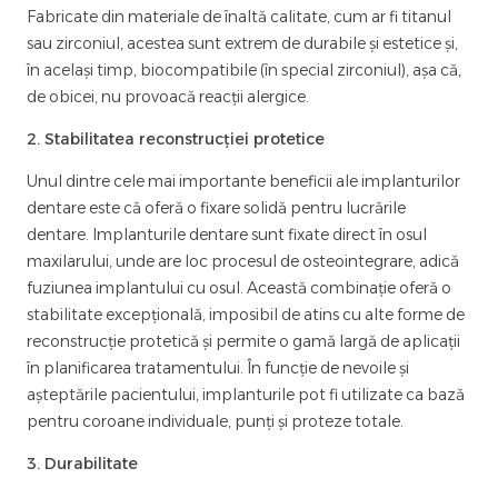
Fabricate din materiale de înaltă calitate, cum ar fi titanul
sau zirconiul, acestea sunt extrem de durabile și estetice și,
în același timp, biocompatibile (în special zirconiul), așa că,
de obicei, nu provoacă reacții alergice.
2. Stabilitatea reconstrucției protetice
Unul dintre cele mai importante beneficii ale implanturilor
dentare este că oferă o fixare solidă pentru lucrările
dentare. Implanturile dentare sunt fixate direct în osul
maxilarului, unde are loc procesul de osteointegrare, adică
fuziunea implantului cu osul. Această combinație oferă o
stabilitate excepțională, imposibil de atins cu alte forme de
reconstrucție protetică și permite o gamă largă de aplicații
în planificarea tratamentului. În funcție de nevoile și
așteptările pacientului, implanturile pot fi utilizate ca bază
pentru coroane individuale, punți și proteze totale.
3. Durabilitate