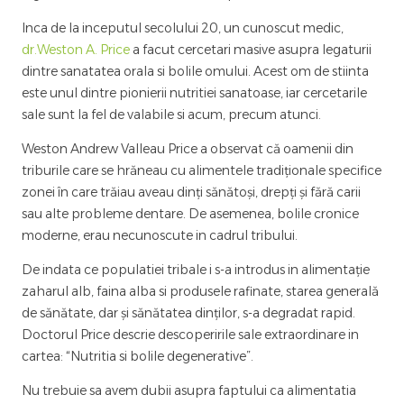
Inca de la inceputul secolului 20, un cunoscut medic,
dr.Weston A. Price
a facut cercetari masive asupra legaturii
dintre sanatatea orala si bolile omului. Acest om de stiinta
este unul dintre pionierii nutritiei sanatoase, iar cercetarile
sale sunt la fel de valabile si acum, precum atunci.
Weston Andrew Valleau Price a observat că oamenii din
triburile care se hrăneau cu alimentele tradiționale specifice
zonei în care trăiau aveau dinți sănătoși, drepți și fără carii
sau alte probleme dentare. De asemenea, bolile cronice
moderne, erau necunoscute in cadrul tribului.
De indata ce populatiei tribale i s-a introdus in alimentație
zaharul alb, faina alba si produsele rafinate, starea generală
de sănătate, dar și sănătatea dinților, s-a degradat rapid.
Doctorul Price descrie descoperirile sale extraordinare in
cartea: “Nutritia si bolile degenerative”.
Nu trebuie sa avem dubii asupra faptului ca alimentatia