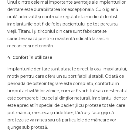
Unul dintre cele mai importante avantaje ale implanturilor
dentare este durabilitatea lor excepțională. Cu o igienă
orală adecvată și controale regulate la medicul dentist,
implanturile pot fi de folos pacientului pe tot parcursul
vieții. Titanul și zirconiul din care sunt fabricate se
caracterizează printr-o rezistență ridicată la sarcini
mecanice și deteriorări.
4. Confort în utilizare
Implanturile dentare sunt atașate direct la osul maxilarului,
motiv pentru care oferă un suport fiabil și stabil. Odată ce
perioada de osteointegrare este completă, confortul în
timpul activităților zilnice, cum ar fi vorbitul sau mestecatul,
este comparabil cu cel al dinților naturali. Implantul dentar
este apreciat în special de pacienții cu proteze totale, care
pot mânca, mesteca și râde liber, fără a-și face griji că
proteza se va mișca sau că particulele de mâncare vor
ajunge sub proteză.