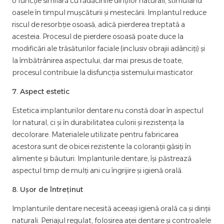
o funcție similară cu rădăcinile dinților naturali, stimulând
oasele în timpul mușcăturii și mestecării. Implantul reduce
riscul de resorbție osoasă, adică pierderea treptată a
acesteia. Procesul de pierdere osoasă poate duce la
modificări ale trăsăturilor faciale (inclusiv obrajii adânciți) și
la îmbătrânirea aspectului, dar mai presus de toate,
procesul contribuie la disfuncția sistemului masticator.
7. Aspect estetic
Estetica implanturilor dentare nu constă doar în aspectul
lor natural, ci și în durabilitatea culorii și rezistența la
decolorare. Materialele utilizate pentru fabricarea
acestora sunt de obicei rezistente la coloranții găsiți în
alimente și băuturi. Implanturile dentare, își păstrează
aspectul timp de mulți ani cu îngrijire și igienă orală.
8. Ușor de întreținut
Implanturile dentare necesită aceeași igienă orală ca și dinții
naturali. Periajul regulat, folosirea aței dentare și controalele