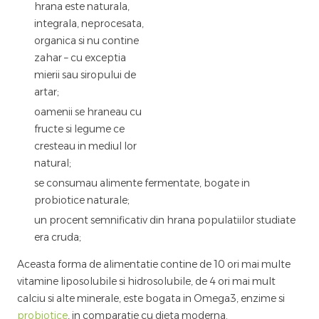
hrana este naturala,
integrala, neprocesata,
organica si nu contine
zahar – cu exceptia
mierii sau siropului de
artar;
oamenii se hraneau cu
fructe si legume ce
cresteau in mediul lor
natural;
se consumau alimente fermentate, bogate in
probiotice naturale;
un procent semnificativ din hrana populatiilor studiate
era cruda;
Aceasta forma de alimentatie contine de 10 ori mai multe
vitamine liposolubile si hidrosolubile, de 4 ori mai mult
calciu si alte minerale, este bogata in Omega3, enzime si
probiotice
, in comparatie cu dieta moderna.