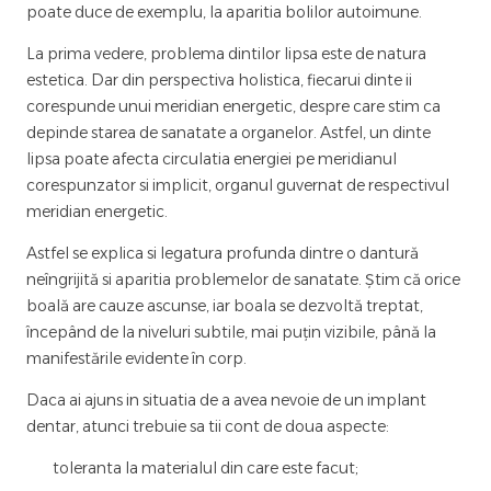
poate duce de exemplu, la aparitia bolilor autoimune.
La prima vedere, problema dintilor lipsa este de natura
estetica. Dar din perspectiva holistica, fiecarui dinte ii
corespunde unui meridian energetic, despre care stim ca
depinde starea de sanatate a organelor. Astfel, un dinte
lipsa poate afecta circulatia energiei pe meridianul
corespunzator si implicit, organul guvernat de respectivul
meridian energetic.
Astfel se explica si legatura profunda dintre o dantură
neîngrijită si aparitia problemelor de sanatate. Știm că orice
boală are cauze ascunse, iar boala se dezvoltă treptat,
începând de la niveluri subtile, mai puțin vizibile, până la
manifestările evidente în corp.
Daca ai ajuns in situatia de a avea nevoie de un implant
dentar, atunci trebuie sa tii cont de doua aspecte:
toleranta la materialul din care este facut;