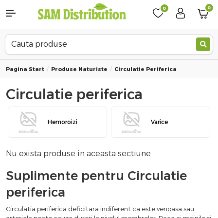
0
0
Pagina Start
Produse Naturiste
Circulatie Periferica
Circulatie periferica
Hemoroizi
Varice
Nu exista produse in aceasta sectiune
Suplimente pentru Circulatie
periferica
Circulatia periferica deficitara indiferent ca este venoasa sau
arteriala poate cauza dureri la nivelul membrelor. Daca ai mainile si