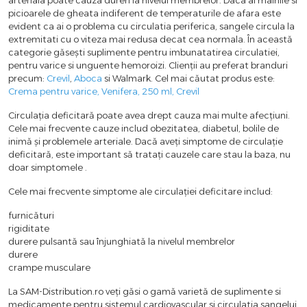
picioarele de gheata indiferent de temperaturile de afara este
evident ca ai o problema cu circulatia periferica, sangele circula la
extremitati cu o viteza mai redusa decat cea normala. În această
categorie găseşti suplimente pentru imbunatatirea circulatiei,
pentru varice si unguente hemoroizi. Clienții au preferat branduri
precum:
Crevil
,
Aboca
si Walmark. Cel mai căutat produs este:
Crema pentru varice, Venifera, 250 ml, Crevil
Circulația deficitară poate avea drept cauza mai multe afecțiuni.
Cele mai frecvente cauze includ obezitatea, diabetul, bolile de
inimă și problemele arteriale. Dacă aveți simptome de circulație
deficitară, este important să tratați cauzele care stau la baza, nu
doar simptomele .
Cele mai frecvente simptome ale circulației deficitare includ:
furnicături
rigiditate
durere pulsantă sau înjunghiată la nivelul membrelor
durere
crampe musculare
La SAM-Distribution.ro veți găsi o gamă varietă de suplimente si
medicamente pentru sistemul cardiovascular si circulatia sangelui.