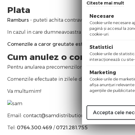
Citeste mai mult
Plata
Necesare
Ramburs
- puteti achita contravaloarea comenzii direc
Cookie-urile necesare aju
pagină şi accesul la zon
In cazul in care dumneavoastra nu sunteti la adresa me
cookie-uri.
Comenzile a caror greutate este mai mare 10 kg, vor f
Statistici
Cookie-urile de statistic
Cum anulez o comanda
interacţionează cu site-
Pentru anularea precomenzilor vă rugăm să ne contact
Marketing
Comenzile efectuate in zilele de Vineri dupa ora 15.00
Cookie-urile de marketing
afişa anunţuri relevante
agenţiile de puiblicitate
Va multumim!
Accepta cele nec
Email:
contact@samdistribution.ro
Tel:
0764.300.469
/
0721.281.755