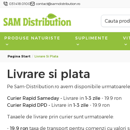
031.418.0100
contact@samdistribution.ro
PRODUSE NATURISTE
SUPLIMENTE
VI
Pagina Start
Livrare Si Plata
Livrare si plata
Pe Sam-Distribution.ro avem disponibile urmatoarele
Curier Rapid Sameday -
Livrare in
1-3 zile
- 19.9 ron
Curier Rapid DPD
-
Livrare in
1-3 zile
- 19.9 ron
Taxaele de livrare prin curier sunt urmatoarele:
-
19.9 ron
taxa de transport pentru comenzi cu valori 