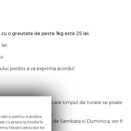
e cu o greutate de peste 1kg este 25 lei.
lei.
lui.
etului pentru a va exprima acordul.
le situatii speciale in care timpul de livrare se poate
iale și pentru a analiza
 ora 15:00 si in zilele de Sambata si Duminica, vor fi
ii cu privire la modul în
a folosirii serviciilor lor.