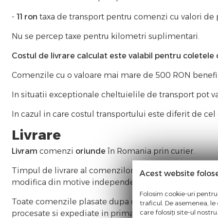
-
11 ron
taxa de transport pentru comenzi cu valori de
Nu se percep taxe pentru kilometri suplimentari.
Costul de livrare calculat este valabil pentru coletele
Comenzile cu o valoare mai mare de 500 RON beneficiaz
In situatii exceptionale cheltuielile de transport pot 
In cazul in care costul transportului este diferit de ce
Livrare
Livram
comenzi
oriunde
în Romania prin curier.
Timpul de livrare al comenzilor dupa confirmare este de
Acest website folos
modifica din motive independente de noi.
Folosim cookie-uri pentru 
Toate comenzile plasate dupa ora 15.00 se vor expedia 
traficul. De asemenea, le o
care folosiți site-ul nostr
procesate si expediate in prima zi lucratoare, Luni!