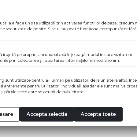
t la curier in momentul primirii coletului.
tă la a face un site utilizabil prin activarea funcţiilor de bază, precum 
ele securizate de pe site. Site-ul nu poate funcţiona corespunzător făr
ntionata in momentul livrarii, puteti apela la o alta per
i achitate prin OP.
ă îi ajută pe proprietarii unui site să înţeleagă modul în care vizitatorii
urile prin colectarea şi raportarea informaţiilor în mod anonim.
aţi prin e-mail la
contact@samdistribution.ro
sau la 076
, Sambata si Duminica vor fi expediate in cursul zilei de 
 sunt utilizate pentru a-i urmări pe utilizatori de la un site la altul. Int
 şi antrenante pentru utilizatorii individuali, aşadar ele sunt mai valoro
 şi părţile terţe care se ocupă de publicitate.
esare
Accepta selectia
Accepta toate