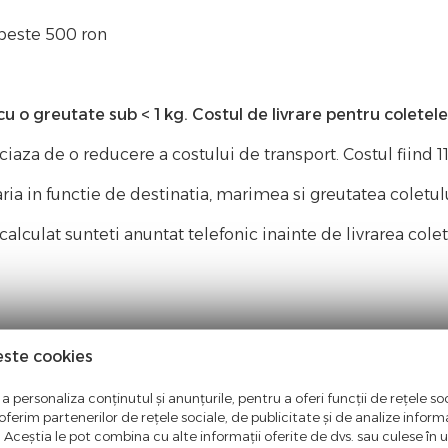
 peste 500 ron
 cu o greutate sub < 1 kg. Costul de livrare pentru coletel
a de o reducere a costului de transport. Costul fiind 11 
varia in functie de destinatia, marimea si greutatea coletu
l calculat sunteti anuntat telefonic inainte de livrarea col
 1 - 5 zile lucratoare, oriunde in Romania. Pot exista une
este cookies
a personaliza conținutul și anunțurile, pentru a oferi funcții de rețele soc
in urmatoarea zi lucratoare. Comenzile sosite Vineri dupa
ferim partenerilor de rețele sociale, de publicitate și de analize informaț
u. Aceștia le pot combina cu alte informații oferite de dvs. sau culese în urm