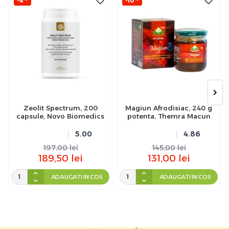
-4
-10
Zeolit Spectrum, 200
Magiun Afrodisiac, 240 g
capsule, Novo Biomedics
potenta, Themra Macun
5.00
4.86
197,00
lei
145,00
lei
189,50
lei
131,00
lei
ADAUGATI IN COS
ADAUGATI IN COS