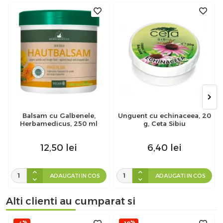
Balsam cu Galbenele,
Unguent cu echinaceea, 20
Herbamedicus, 250 ml
g, Ceta Sibiu
12,50
lei
6,40
lei
ADAUGATI IN COS
ADAUGATI IN COS
Alti clienti au cumparat si
%
%