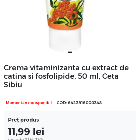
Crema vitaminizanta cu extract de
catina si fosfolipide, 50 ml, Ceta
Sibiu
·
·
Momentan indisponibil
COD:
6423916000348
Preț produs
11,99
lei
include 21% TVA