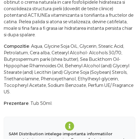
obtinut o crema naturala in care fosfolipidele hidrateaza si
consolideaza structura pielii (dovedit de teste clinice)
potentand ACTIUNEa vitaminizanta si tonifianta a fructelor de
catina. Pielea palida si atona se vitalizeaza, devine catifelata,
moale si fina fara a fi grasa iar hidratarea instanta persista chiar
si dupa spalare.
Compozitie
: Aqua, Glycine Soja OiL, Glycerin, Stearic Acid,
Petrolatum, Cera alba, Cetearyl Alcohol- Alcohols 30/70,
Butyrospermum parki (shea butter), Sea Buckthorn Oil-
Hippophae Rhamnoides Oil, Behenyl Alcohol (and) Glyceryl
Stearate (and) Lecithin (and) Glycine Soja (Soybean) Sterols,
Triethanolamine, Phenoxyethanol, Ethylhexyl-glycerin,
Tocopheryl Acetate, Sodium Benzoate, Perfum UE/ Fragrance
US.
Prezentare
: Tub 50ml.
SAM Distribution intelege importanta informatiilor