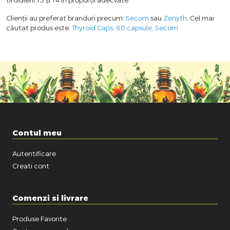
Clienții au preferat branduri precum:
Secom
sau
Zenyth
. Cel mai
căutat produs este:
Thyroid Caps, 60 capsule, Secom
Contul meu
Autentificare
Creati cont
Comenzi si livrare
Produse Favorite