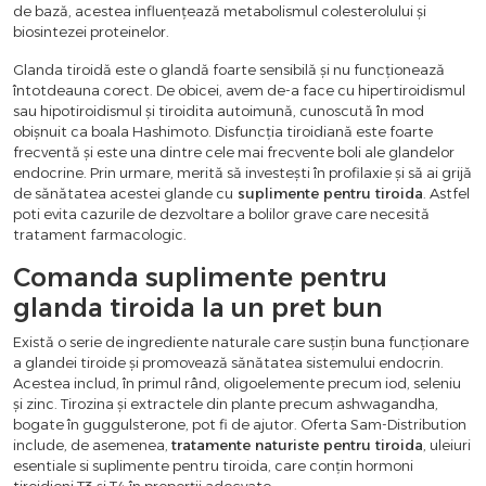
de bază, acestea influențează metabolismul colesterolului și
biosintezei proteinelor.
Glanda tiroidă este o glandă foarte sensibilă și nu funcționează
întotdeauna corect. De obicei, avem de-a face cu hipertiroidismul
sau hipotiroidismul și tiroidita autoimună, cunoscută în mod
obișnuit ca boala Hashimoto. Disfuncția tiroidiană este foarte
frecventă și este una dintre cele mai frecvente boli ale glandelor
endocrine. Prin urmare, merită să investești în profilaxie și să ai grijă
de sănătatea acestei glande cu
suplimente pentru tiroida
. Astfel
poti evita cazurile de dezvoltare a bolilor grave care necesită
tratament farmacologic.
Comanda suplimente pentru
glanda tiroida la un pret bun
Există o serie de ingrediente naturale care susțin buna funcționare
a glandei tiroide și promovează sănătatea sistemului endocrin.
Acestea includ, în primul rând, oligoelemente precum iod, seleniu
și zinc. Tirozina și extractele din plante precum ashwagandha,
bogate în guggulsterone, pot fi de ajutor. Oferta Sam-Distribution
include, de asemenea,
tratamente naturiste pentru tiroida
, uleiuri
esentiale si suplimente pentru tiroida, care conțin hormoni
tiroidieni T3 și T4 în proporții adecvate.