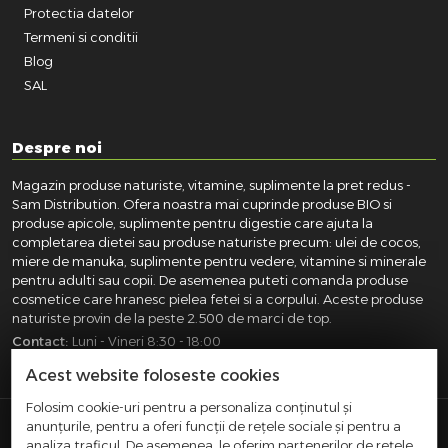
Protectia datelor
Termeni si conditii
Blog
SAL
Despre noi
Magazin produse naturiste, vitamine, suplimente la pret redus -
Sam Distribution. Ofera noastra mai cuprinde produse BIO si
produse apicole, suplimente pentru digestie care ajuta la
completarea dietei sau produse naturiste precum: ulei de cocos,
miere de manuka, suplimente pentru vedere, vitamine si minerale
pentru adulti sau copii. De asemenea puteti comanda produse
cosmetice care hranesc pielea fetei si a corpului. Aceste produse
naturiste provin de la peste 2.500 de marci de top.
Contact:
Luni - Vineri 8:30 - 18:00
031.418.0100
|
0721.281.755
|
0764.300.469
Acest website foloseste cookies
Folosim cookie-uri pentru a personaliza conținutul și
anunțurile, pentru a oferi funcții de rețele sociale și pentru a
SAM DISTRIBUTION S.R.L.
- Registrul Comertului:
analiza traficul. De asemenea, le oferim partenerilor de rețele